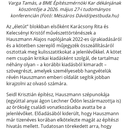
Varga Tamás, a BME Építészmérnöki Kar dékánjának
köszöntője a 2026. május 27-i tudományos
konferencián (Fotó: Mészáros Dávid/pestbuda.hu)
Az „életút” blokkban elsőként Karácsony Rita és
Kelecsényi Kristóf művészettörténészek a
Hauszmann Alajos naplójának 2022-es újrakiadásáról
és a kötetben szereplő műjegyzék összeállításáról
osztottak meg kulisszatitkokat a jelenlévőkkel. A kötet
nem csupán kritikai kiadásként szolgál, de tartalmaz
néhány olyan – a korábbi kiadásból kimaradt –
szövegrészt, amelyek személyesebb hangvételük
révén Hauszmann emberi oldalát segítik jobban
kirajzolni az olvasó számára.
Seidl Krisztián építész, Hauszmann szépunokája
(egyúttal anyai ágon Lechner Ödön leszármazottja is)
az örökség családi vonatkozásaiba avatta be a
jelenlévőket. Előadásából kiderült, hogy Hauszmann
már tizenéves korában elkötelezte magát az építészi
hivatás mellett. Tudatosan törekedett arra, hogy