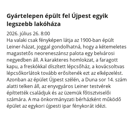
Gyártelepen épült fel Újpest egyik
legszebb lakóháza
2026. július 26. 8:00
Ha valaki csak fényképen látja az 1900-ban épült
Leiner-házat, joggal gondolhatná, hogy a kétemeletes
magastetős neoreneszánsz palota egy belvárosi
negyedben áll. A karakteres homlokzat, a faragott
kapu, a freskókkal díszített lépcsőház, a kovácsoltvas
lépcsőkorlátok tovább erősítenék ezt az elképzelést.
Azonban az épület Újpest szélén, a Duna sor 14. szám
alatti telken áll, az enyvgyáros Leiner testvérek
építtették családjuk és az üzemük főtisztviselői
számára. A ma önkormányzati bérházként működő
épület az egykori újpesti ipar fénykorát idézi.