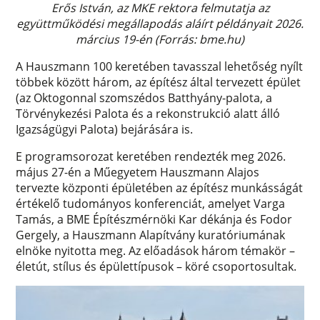
Erős István, az MKE rektora felmutatja az
együttműködési megállapodás aláírt példányait 2026.
március 19-én (Forrás: bme.hu)
A Hauszmann 100 keretében tavasszal lehetőség nyílt
többek között három, az építész által tervezett épület
(az Oktogonnal szomszédos Batthyány-palota, a
Törvénykezési Palota és a rekonstrukció alatt álló
Igazságügyi Palota) bejárására is.
E programsorozat keretében rendezték meg 2026.
május 27-én a Műegyetem Hauszmann Alajos
tervezte központi épületében az építész munkásságát
értékelő tudományos konferenciát, amelyet Varga
Tamás, a BME Építészmérnöki Kar dékánja és Fodor
Gergely, a Hauszmann Alapítvány kuratóriumának
elnöke nyitotta meg. Az előadások három témakör –
életút, stílus és épülettípusok – köré csoportosultak.