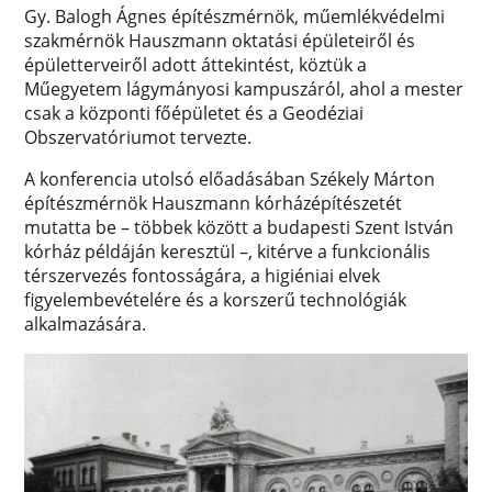
Gy. Balogh Ágnes építészmérnök, műemlékvédelmi
szakmérnök Hauszmann oktatási épületeiről és
épületterveiről adott áttekintést, köztük a
Műegyetem lágymányosi kampuszáról, ahol a mester
csak a központi főépületet és a Geodéziai
Obszervatóriumot tervezte.
A konferencia utolsó előadásában Székely Márton
építészmérnök Hauszmann kórházépítészetét
mutatta be – többek között a budapesti Szent István
kórház példáján keresztül –, kitérve a funkcionális
térszervezés fontosságára, a higiéniai elvek
figyelembevételére és a korszerű technológiák
alkalmazására.