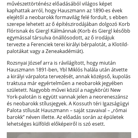
művészettörténész előadásából világos képet
kaphattak arról, hogy Hauszmann az 1890-es évek
elejétől a neobarokk formavilág felé fordult, s ebben
szerepe lehetett az ő építészirodájában dolgozó Korb
Flórisnak és Giergl Kálmánnak (Korb és Giergl később
egymással társulva önállósodott, az ő irodájuk
tervezte a Ferenciek terei királyi bérpalotát, a Klotild-
palotákat vagy a Zeneakadémiát).
Rozsnyai József arra is rávilágított, hogy miután
Hauszmann 1891-ben, Ybl Miklós halála után átvette
a királyi várpalota tervezését, annak középső, kupolás
traktusa már egyértelműen a neobarokk jegyében
született. Nagyobb művei közül a nagykörúti New
York-palotán is együtt vannak jelen a neoreneszánsz
és neobarokk stílusjegyek. A Kossuth téri Igazságügyi
Palota stílusát Hauszmann – saját szavaival – „római
barokk” néven illette. Az előadás során az épületek
lehetséges külföldi előképeiről is szó esett.