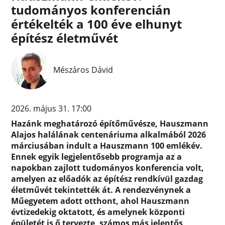
tudományos konferencián
értékelték a 100 éve elhunyt
építész életművét
Mészáros Dávid
2026. május 31. 17:00
Hazánk meghatározó építőművésze, Hauszmann
Alajos halálának centenáriuma alkalmából 2026
márciusában indult a Hauszmann 100 emlékév.
Ennek egyik legjelentősebb programja az a
napokban zajlott tudományos konferencia volt,
amelyen az előadók az építész rendkívül gazdag
életművét tekintették át. A rendezvénynek a
Műegyetem adott otthont, ahol Hauszmann
évtizedekig oktatott, és amelynek központi
épületét is ő tervezte, számos más jelentős