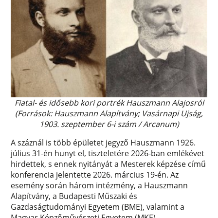
Fiatal- és idősebb kori portrék Hauszmann Alajosról
(Források: Hauszmann Alapítvány; Vasárnapi Ujság,
1903. szeptember 6-i szám / Arcanum)
A száznál is több épületet jegyző Hauszmann 1926.
július 31-én hunyt el, tiszteletére 2026-ban emlékévet
hirdettek, s ennek nyitányát a Mesterek képzése című
konferencia jelentette 2026. március 19-én. Az
esemény során három intézmény, a Hauszmann
Alapítvány, a Budapesti Műszaki és
Gazdaságtudományi Egyetem (BME), valamint a
Magyar Képzőművészeti Egyetem (MKE)