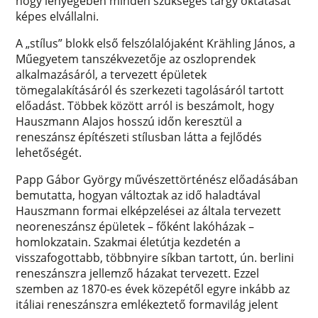
hogy lényegében minden szükséges tárgy oktatását
képes elvállalni.
A „stílus” blokk első felszólalójaként Krähling János, a
Műegyetem tanszékvezetője az oszloprendek
alkalmazásáról, a tervezett épületek
tömegalakításáról és szerkezeti tagolásáról tartott
előadást. Többek között arról is beszámolt, hogy
Hauszmann Alajos hosszú időn keresztül a
reneszánsz építészeti stílusban látta a fejlődés
lehetőségét.
Papp Gábor György művészettörténész előadásában
bemutatta, hogyan változtak az idő haladtával
Hauszmann formai elképzelései az általa tervezett
neoreneszánsz épületek – főként lakóházak –
homlokzatain. Szakmai életútja kezdetén a
visszafogottabb, többnyire síkban tartott, ún. berlini
reneszánszra jellemző házakat tervezett. Ezzel
szemben az 1870-es évek közepétől egyre inkább az
itáliai reneszánszra emlékeztető formavilág jelent