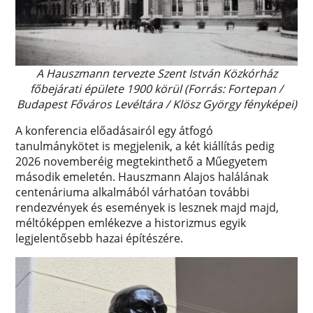
A Hauszmann tervezte Szent István Közkórház
főbejárati épülete 1900 körül (Forrás: Fortepan /
Budapest Főváros Levéltára / Klösz György fényképei)
A konferencia előadásairól egy átfogó
tanulmánykötet is megjelenik, a két kiállítás pedig
2026 novemberéig megtekinthető a Műegyetem
második emeletén. Hauszmann Alajos halálának
centenáriuma alkalmából várhatóan további
rendezvények és események is lesznek majd majd,
méltóképpen emlékezve a historizmus egyik
legjelentősebb hazai építészére.