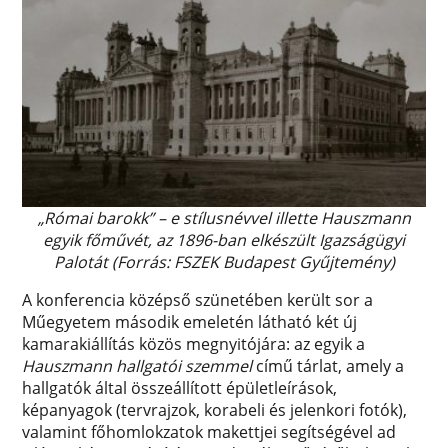
„Római barokk” – e stílusnévvel illette Hauszmann
egyik főművét, az 1896-ban elkészült Igazságügyi
Palotát (Forrás: FSZEK Budapest Gyűjtemény)
A konferencia középső szünetében került sor a
Műegyetem második emeletén látható két új
kamarakiállítás közös megnyitójára: az egyik a
Hauszmann hallgatói szemmel
című tárlat, amely a
hallgatók által összeállított épületleírások,
képanyagok (tervrajzok, korabeli és jelenkori fotók),
valamint főhomlokzatok makettjei segítségével ad