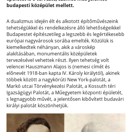
budapesti középület mellett.
A dualizmus idején élt és alkotott építőművészeink
tehetségükkel és rendelkezésre álló lehetőségeikkel
Budapestet építészetileg a legszebb és legértékesebb
európai nagyvárosok sorába emelték. Közülük is
kiemelkedtek néhányan, akik a városkép
alakításában, monumentális középületek
tervezésével vehettek részt. Ilyen tehetség volt
velencei Hauszmann Alajos is (nemesi címét és
előnevét 1918-ban kapta IV. Károly királytól), akinek
többek között a nagykörúti New York-palotát, a
Markó utcai Törvénykezési Palotát, a Kossuth téri
Igazságügyi Palotát, a Műegyetem központi épületét,
s legnagyobb művét, a jelentősen kibővített budavári
királyi palotát köszönhetjük.