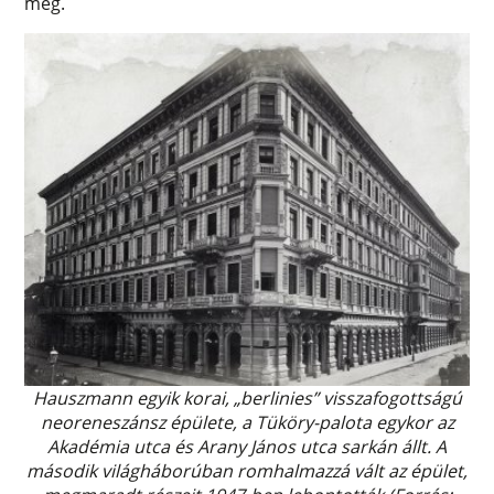
meg.
Hauszmann egyik korai, „berlinies” visszafogottságú
neoreneszánsz épülete, a Tüköry-palota egykor az
Akadémia utca és Arany János utca sarkán állt. A
második világháborúban romhalmazzá vált az épület,