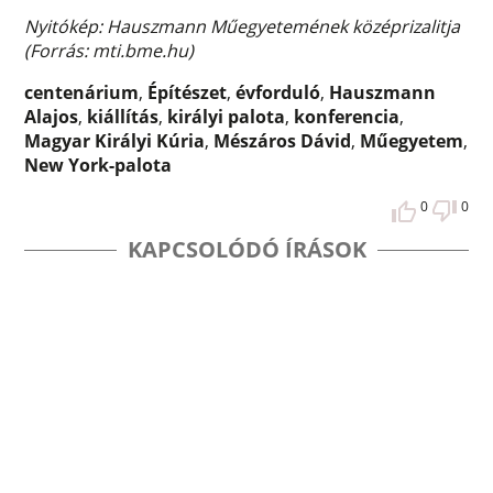
Nyitókép: Hauszmann Műegyetemének középrizalitja
(Forrás: mti.bme.hu)
centenárium
,
Építészet
,
évforduló
,
Hauszmann
Alajos
,
kiállítás
,
királyi palota
,
konferencia
,
Magyar Királyi Kúria
,
Mészáros Dávid
,
Műegyetem
,
New York-palota
0
0
KAPCSOLÓDÓ ÍRÁSOK