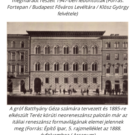
megmaradt részeit 1947-ben lebontották (Forrás:
Fortepan / Budapest Főváros Levéltára / Klösz György
felvétele)
A gróf Batthyány Géza számára tervezett és 1885-re
elkészült Teréz körúti neoreneszánsz palotán már az
itáliai reneszánsz formavilágának elemei jelennek
meg (Forrás: Építő Ipar, 5. rajzmelléklet az 1888.