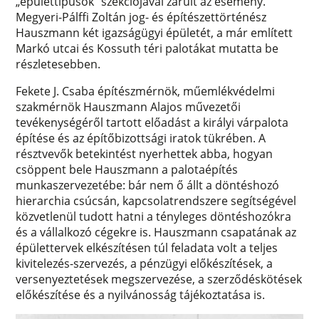
„épülettípusok” szekciójával zárult az esemény.
Megyeri-Pálffi Zoltán jog- és építészettörténész
Hauszmann két igazságügyi épületét, a már említett
Markó utcai és Kossuth téri palotákat mutatta be
részletesebben.
Fekete J. Csaba építészmérnök, műemlékvédelmi
szakmérnök Hauszmann Alajos művezetői
tevékenységéről tartott előadást a királyi várpalota
építése és az építőbizottsági iratok tükrében. A
résztvevők betekintést nyerhettek abba, hogyan
csöppent bele Hauszmann a palotaépítés
munkaszervezetébe: bár nem ő állt a döntéshozó
hierarchia csúcsán, kapcsolatrendszere segítségével
közvetlenül tudott hatni a tényleges döntéshozókra
és a vállalkozó cégekre is. Hauszmann csapatának az
épülettervek elkészítésen túl feladata volt a teljes
kivitelezés-szervezés, a pénzügyi előkészítések, a
versenyeztetések megszervezése, a szerződéskötések
előkészítése és a nyilvánosság tájékoztatása is.