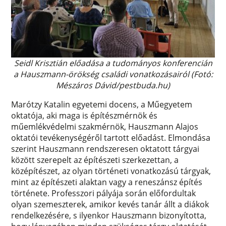
Seidl Krisztián előadása a tudományos konferencián
a Hauszmann-örökség családi vonatkozásairól (Fotó:
Mészáros Dávid/pestbuda.hu)
Marótzy Katalin egyetemi docens, a Műegyetem
oktatója, aki maga is építészmérnök és
műemlékvédelmi szakmérnök, Hauszmann Alajos
oktatói tevékenységéről tartott előadást. Elmondása
szerint Hauszmann rendszeresen oktatott tárgyai
között szerepelt az építészeti szerkezettan, a
középítészet, az olyan történeti vonatkozású tárgyak,
mint az építészeti alaktan vagy a reneszánsz építés
története. Professzori pályája során előfordultak
olyan szemeszterek, amikor kevés tanár állt a diákok
rendelkezésére, s ilyenkor Hauszmann bizonyította,