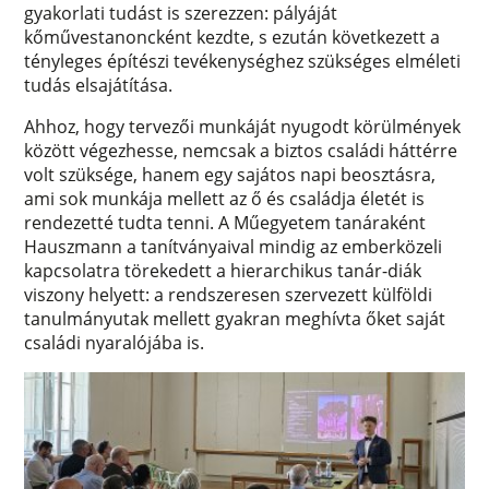
gyakorlati tudást is szerezzen: pályáját
kőművestanoncként kezdte, s ezután következett a
tényleges építészi tevékenységhez szükséges elméleti
tudás elsajátítása.
Ahhoz, hogy tervezői munkáját nyugodt körülmények
között végezhesse, nemcsak a biztos családi háttérre
volt szüksége, hanem egy sajátos napi beosztásra,
ami sok munkája mellett az ő és családja életét is
rendezetté tudta tenni. A Műegyetem tanáraként
Hauszmann a tanítványaival mindig az emberközeli
kapcsolatra törekedett a hierarchikus tanár-diák
viszony helyett: a rendszeresen szervezett külföldi
tanulmányutak mellett gyakran meghívta őket saját
családi nyaralójába is.