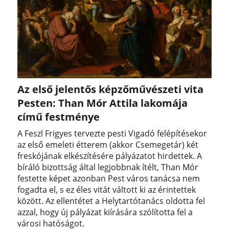
Az első jelentős képzőművészeti vita
Pesten: Than Mór Attila lakomája
című festménye
A Feszl Frigyes tervezte pesti Vigadó felépítésekor
az első emeleti étterem (akkor Csemegetár) két
freskójának elkészítésére pályázatot hirdettek. A
bíráló bizottság által legjobbnak ítélt, Than Mór
festette képet azonban Pest város tanácsa nem
fogadta el, s ez éles vitát váltott ki az érintettek
között. Az ellentétet a Helytartótanács oldotta fel
azzal, hogy új pályázat kiírására szólította fel a
városi hatóságot.