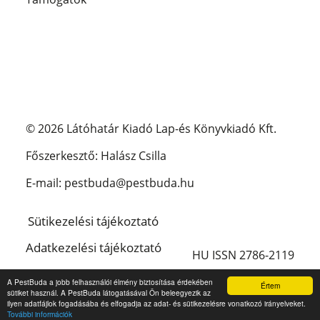
© 2026 Látóhatár Kiadó Lap-és Könyvkiadó Kft.
Főszerkesztő: Halász Csilla
E-mail: pestbuda@pestbuda.hu
Sütikezelési tájékoztató
Adatkezelési tájékoztató
HU ISSN 2786-2119
Impresszum
A PestBuda a jobb felhasználói élmény biztosítása érdekében
Értem
sütiket használ. A PestBuda látogatásával Ön beleegyezik az
English
ilyen adatfájlok fogadásába és elfogadja az adat- és sütikezelésre vonatkozó irányelveket.
További információk