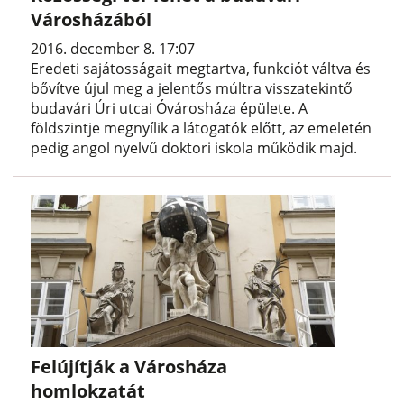
Városházából
2016. december 8. 17:07
Eredeti sajátosságait megtartva, funkciót váltva és
bővítve újul meg a jelentős múltra visszatekintő
budavári Úri utcai Óvárosháza épülete. A
földszintje megnyílik a látogatók előtt, az emeletén
pedig angol nyelvű doktori iskola működik majd.
Felújítják a Városháza
homlokzatát