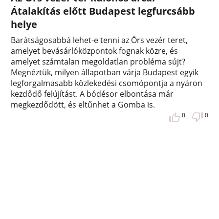
Átalakítás előtt Budapest legfurcsább
helye
Barátságosabbá lehet-e tenni az Örs vezér teret,
amelyet bevásárlóközpontok fognak közre, és
amelyet számtalan megoldatlan probléma sújt?
Megnéztük, milyen állapotban várja Budapest egyik
legforgalmasabb közlekedési csomópontja a nyáron
kezdődő felújítást. A bódésor elbontása már
megkezdődött, és eltűnhet a Gomba is.
0
0