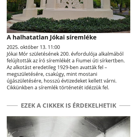
A halhatatlan Jókai síremléke
2025. október 13. 11:00
Jókai Mór születésének 200. évfordulója alkalmából
felújították az író síremlékét a Fiumei úti sírkertben.
Az alkotást eredetileg 1929-ben avatták fel –
megszületésére, csakúgy, mint mostani
újjászületésére, hosszú évtizedeket kellett várni.
Cikkünkben a síremlék történetét idézzük fel.
EZEK A CIKKEK IS ÉRDEKELHETIK