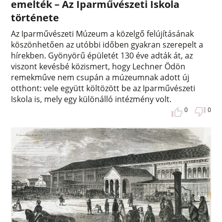
emelték – Az Iparművészeti Iskola
története
Az Iparművészeti Múzeum a közelgő felújításának
köszönhetően az utóbbi időben gyakran szerepelt a
hírekben. Gyönyörű épületét 130 éve adták át, az
viszont kevésbé közismert, hogy Lechner Ödön
remekműve nem csupán a múzeumnak adott új
otthont: vele együtt költözött be az Iparművészeti
Iskola is, mely egy különálló intézmény volt.
0
0