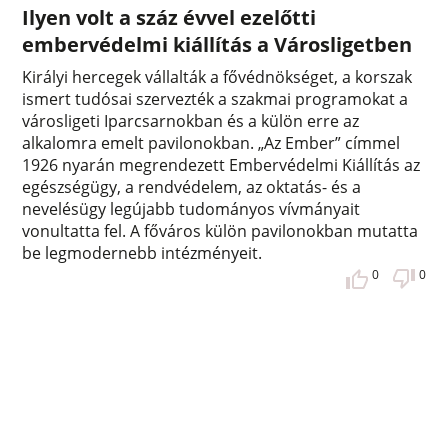
Ilyen volt a száz évvel ezelőtti
embervédelmi kiállítás a Városligetben
Királyi hercegek vállalták a fővédnökséget, a korszak
ismert tudósai szervezték a szakmai programokat a
városligeti Iparcsarnokban és a külön erre az
alkalomra emelt pavilonokban. „Az Ember” címmel
1926 nyarán megrendezett Embervédelmi Kiállítás az
egészségügy, a rendvédelem, az oktatás- és a
nevelésügy legújabb tudományos vívmányait
vonultatta fel. A főváros külön pavilonokban mutatta
be legmodernebb intézményeit.
0
0