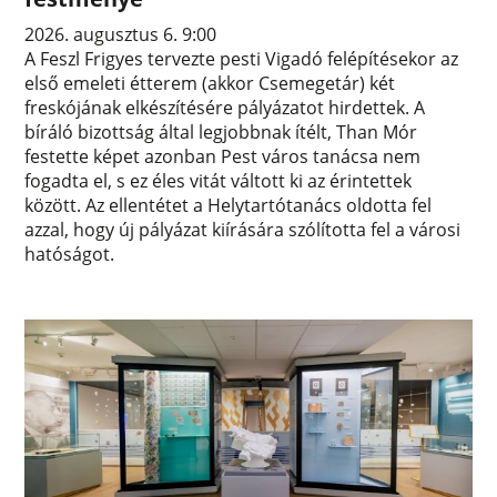
2026. augusztus 6. 9:00
A Feszl Frigyes tervezte pesti Vigadó felépítésekor az
első emeleti étterem (akkor Csemegetár) két
freskójának elkészítésére pályázatot hirdettek. A
bíráló bizottság által legjobbnak ítélt, Than Mór
festette képet azonban Pest város tanácsa nem
fogadta el, s ez éles vitát váltott ki az érintettek
között. Az ellentétet a Helytartótanács oldotta fel
azzal, hogy új pályázat kiírására szólította fel a városi
hatóságot.