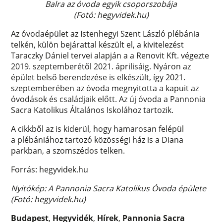
Balra az óvoda egyik csoporszobája
(Fotó: hegyvidek.hu)
Az óvodaépület az Istenhegyi Szent László plébánia
telkén, külön bejárattal készült el, a kivitelezést
Taraczky Dániel tervei alapján a a Renovit Kft. végezte
2019. szeptemberétől 2021. áprilisáig. Nyáron az
épület belső berendezése is elkészült, így 2021.
szeptemberében az óvoda megnyitotta a kapuit az
óvodások és családjaik előtt. Az új óvoda a Pannonia
Sacra Katolikus Általános Iskolához tartozik.
A cikkből az is kiderül, hogy hamarosan felépül
a plébániához tartozó közösségi ház is a Diana
parkban, a szomszédos telken.
Forrás: hegyvidek.hu
Nyitókép: A Pannonia Sacra Katolikus Óvoda épülete
(Fotó: hegyvidek.hu)
Budapest
,
Hegyvidék
,
Hírek
,
Pannonia Sacra