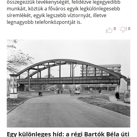
összegezzük tevékenységét, felidézve legegyedibb
munkáit, köztük a főváros egyik legkülönlegesebb
síremlékét, egyik legszebb víztornyát, illetve
legnagyobb telefonközpontját is.
0
0
Egy különleges híd: a régi Bartók Béla úti