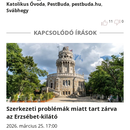
Katolikus Óvoda
,
PestBuda
,
pestbuda.hu
,
Svábhegy
11
0
KAPCSOLÓDÓ ÍRÁSOK
Szerkezeti problémák miatt tart zárva
az Erzsébet-kilátó
2026. március 25. 17:00