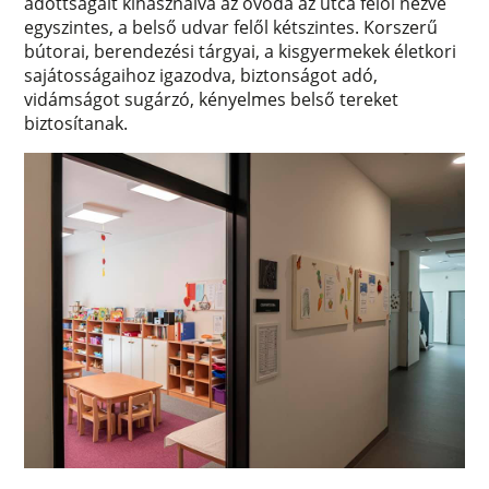
adottságait kihasználva az óvoda az utca felől nézve
egyszintes, a belső udvar felől kétszintes. Korszerű
bútorai, berendezési tárgyai, a kisgyermekek életkori
sajátosságaihoz igazodva, biztonságot adó,
vidámságot sugárzó, kényelmes belső tereket
biztosítanak.