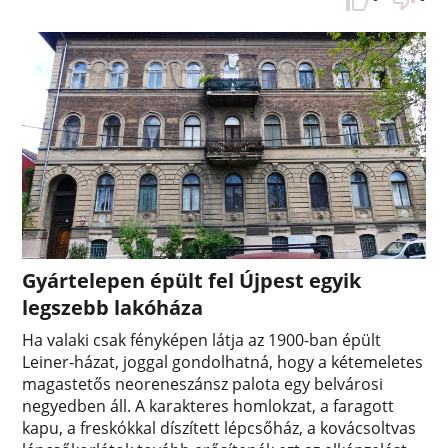
Gyártelepen épült fel Újpest egyik
legszebb lakóháza
Ha valaki csak fényképen látja az 1900-ban épült
Leiner-házat, joggal gondolhatná, hogy a kétemeletes
magastetős neoreneszánsz palota egy belvárosi
negyedben áll. A karakteres homlokzat, a faragott
kapu, a freskókkal díszített lépcsőház, a kovácsoltvas