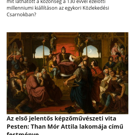
mit láthatott a közönség a 130 évvel ezelőtti
millenniumi kiállításon az egykori Közlekedési
Csarnokban?
Az első jelentős képzőművészeti vita
Pesten: Than Mór Attila lakomája című
festménye