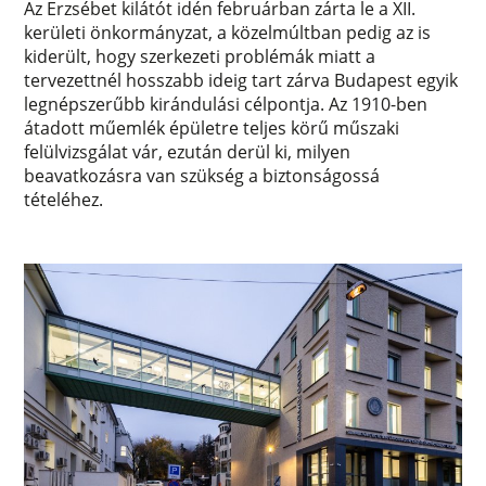
Az Erzsébet kilátót idén februárban zárta le a XII.
kerületi önkormányzat, a közelmúltban pedig az is
kiderült, hogy szerkezeti problémák miatt a
tervezettnél hosszabb ideig tart zárva Budapest egyik
legnépszerűbb kirándulási célpontja. Az 1910-ben
átadott műemlék épületre teljes körű műszaki
felülvizsgálat vár, ezután derül ki, milyen
beavatkozásra van szükség a biztonságossá
tételéhez.