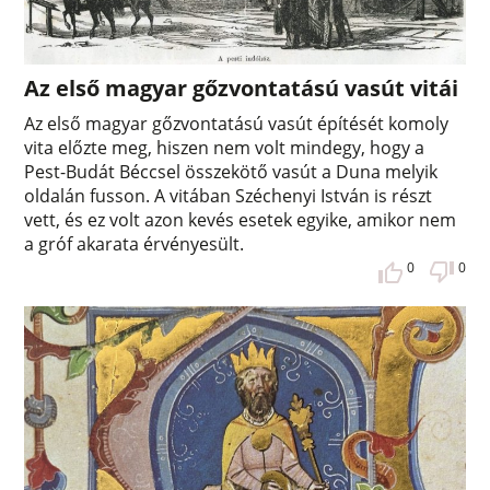
Az első magyar gőzvontatású vasút vitái
Az első magyar gőzvontatású vasút építését komoly
vita előzte meg, hiszen nem volt mindegy, hogy a
Pest-Budát Béccsel összekötő vasút a Duna melyik
oldalán fusson. A vitában Széchenyi István is részt
vett, és ez volt azon kevés esetek egyike, amikor nem
a gróf akarata érvényesült.
0
0