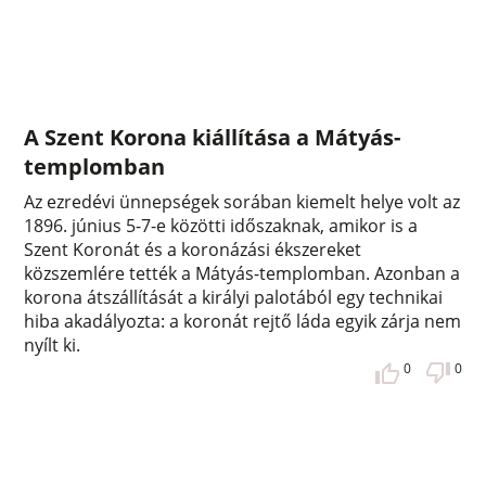
A Szent Korona kiállítása a Mátyás-
templomban
Az ezredévi ünnepségek sorában kiemelt helye volt az
1896. június 5-7-e közötti időszaknak, amikor is a
Szent Koronát és a koronázási ékszereket
közszemlére tették a Mátyás-templomban. Azonban a
korona átszállítását a királyi palotából egy technikai
hiba akadályozta: a koronát rejtő láda egyik zárja nem
nyílt ki.
0
0