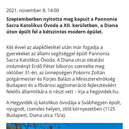
2021. november 8. 14:00
Szeptemberben nyitotta meg kapuit a Pannonia
Sacra Katolikus Óvoda a XII. kerületben, a Diana
úton épült fel a kétszintes modern épület.
Két évvel az alapkőletétel után már fogadja a
gyerekeket az állami segítséggel épült Pannonia
Sacra Katolikus Óvoda. A Diana utcai oktatási
intézményt Erdő Péter bíboros szentelte meg
október 31-én, az ünnepségen Pokorni Zoltán
polgármester és Fürjes Balázs a Miniszterelnökség
Budapest és a fővárosi agglomeráció fejlesztéséért
felelős államtitkára is részt vett – írja a hegyvidek.hu.
A Hegyvidék új katolikus óvodája a Svábhegyen épült,
nyugodt, csendes helyen, zöld környezetben (1125
Budapest, Diana utca 15/a).