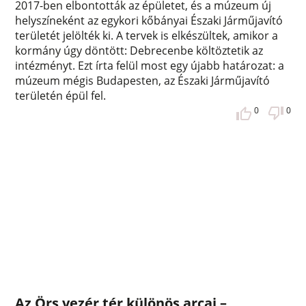
2017-ben elbontották az épületet, és a múzeum új
helyszíneként az egykori kőbányai Északi Járműjavító
területét jelölték ki. A tervek is elkészültek, amikor a
kormány úgy döntött: Debrecenbe költöztetik az
intézményt. Ezt írta felül most egy újabb határozat: a
múzeum mégis Budapesten, az Északi Járműjavító
területén épül fel.
0
0
Az Örs vezér tér különös arcai –