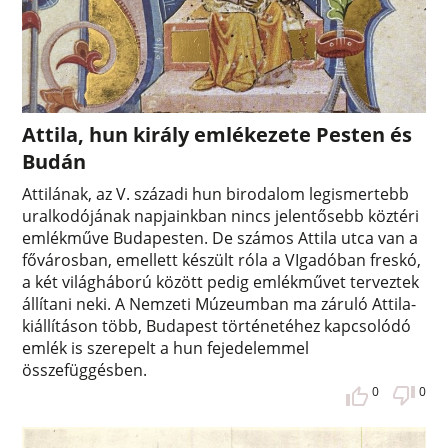
Attila, hun király emlékezete Pesten és
Budán
Attilának, az V. századi hun birodalom legismertebb
uralkodójának napjainkban nincs jelentősebb köztéri
emlékműve Budapesten. De számos Attila utca van a
fővárosban, emellett készült róla a VIgadóban freskó,
a két világháború között pedig emlékművet terveztek
állítani neki. A Nemzeti Múzeumban ma záruló Attila-
kiállításon több, Budapest történetéhez kapcsolódó
emlék is szerepelt a hun fejedelemmel
összefüggésben.
0
0