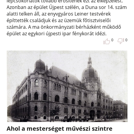
lépcsőkorlátok tovább erősítenék ezt az elképzelést.
Azonban az épület Újpest szélén, a Duna sor 14. szám
alatti telken áll, az enyvgyáros Leiner testvérek
építtették családjuk és az üzemük főtisztviselői
számára. A ma önkormányzati bérházként működő
épület az egykori újpesti ipar fénykorát idézi.
0
0
Ahol a mesterséget művészi szintre