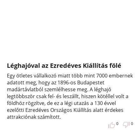
Léghajóval az Ezredéves Kiállítás fölé
Egy ötletes vállalkozó miatt több mint 7000 embernek
adatott meg, hogy az 1896-os Budapestet
madártávlatból szemlélhesse meg. A léghajó
legtöbbször csak fel- és leszállt, hiszen kötéllel volt a
földhöz rögzítve, de ez a légi utazás a 130 évvel
ezelőtti Ezredéves Országos Kiállítás alatt érdekes
attrakciónak számított.
0
0