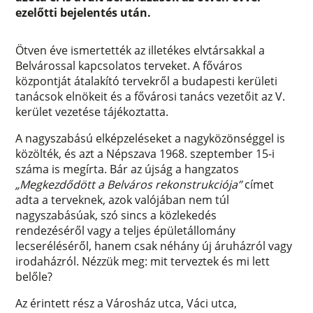
ezelőtti bejelentés után.
Ötven éve ismertették az illetékes elvtársakkal a
Belvárossal kapcsolatos terveket. A főváros
központját átalakító tervekről a budapesti kerületi
tanácsok elnökeit és a fővárosi tanács vezetőit az V.
kerület vezetése tájékoztatta.
A nagyszabású elképzeléseket a nagyközönséggel is
közölték, és azt a Népszava 1968. szeptember 15-i
száma is megírta. Bár az újság a hangzatos
„Megkezdődött a Belváros rekonstrukciója”
címet
adta a terveknek, azok valójában nem túl
nagyszabásúak, szó sincs a közlekedés
rendezéséről vagy a teljes épületállomány
lecseréléséről, hanem csak néhány új áruházról vagy
irodaházról. Nézzük meg: mit terveztek és mi lett
belőle?
Az érintett rész a Városház utca, Váci utca,