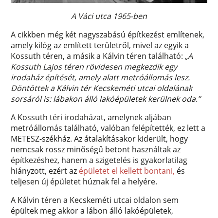
A Váci utca 1965-ben
A cikkben még két nagyszabású építkezést említenek,
amely kilóg az említett területről, mivel az egyik a
Kossuth téren, a másik a Kálvin téren található:
„A
Kossuth Lajos téren rövidesen megkezdik egy
irodaház építését, amely alatt metróállomás lesz.
Döntöttek a Kálvin tér Kecskeméti utcai oldalának
sorsáról is: lábakon álló lakóépületek kerülnek oda.”
A Kossuth téri irodaházat, amelynek aljában
metróállomás található, valóban felépítették, ez lett a
METESZ-székház. Az átalakításakor kiderült, hogy
nemcsak rossz minőségű betont használtak az
építkezéshez, hanem a szigetelés is gyakorlatilag
hiányzott, ezért az
épületet el kellett bontani,
és
teljesen új épületet húznak fel a helyére.
A Kálvin téren a Kecskeméti utcai oldalon sem
épültek meg akkor a lábon álló lakóépületek,