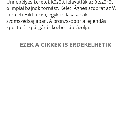
Ünnepélyes keretek között felavatták az ötszörös
olimpiai bajnok tornász, Keleti Ágnes szobrát az V.
kerületi Hild téren, egykori lakásának
szomszédságában. A bronzszobor a legendás
sportolót spárgázás közben ábrázolja.
EZEK A CIKKEK IS ÉRDEKELHETIK