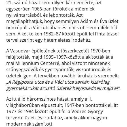
21. számú házat semmilyen kár nem érte, azt
egyszerűen 1966-ban törölték a műemléki
nyilvántartásból, és lebontották. Azt
megállapíthatjuk, hogy semmilyen Ádám és Éva üzlet
nem épült a Váci utcában és nincs ott semmiféle híd
sem. A két telken 1982–87 között épült fel Finta József
tervei szerint egy hétemeletes irodaház.
A Vasudvar épületének tetőszerkezetét 1970-ben
felújították, majd 1995–1997-között alakították át a
mai Millennium Centerré, ahol viszont nincsenek
szőnyegszövők és gyertyaöntők, viszont irodák és
üzletek igen. A tervekben további áruház is szerepelt:
„A Régiposta utca és a Váci utca sarkán kizárólag
gyermekárukat árusító üzletek helyezkednek majd el”.
Az itt álló háromszintes házat, amely a II.
világháborúban elpusztult, 1947-ben bontották el. Itt
1977 és 1984 között épült fel a Vedres György
tervezte üzlet- és irodaház, amely akkor nagyon
modernnek számított