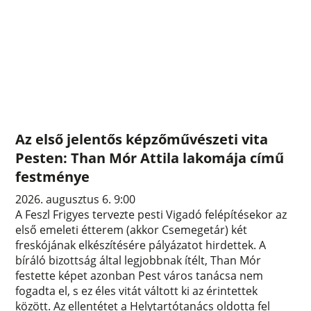
Az első jelentős képzőművészeti vita
Pesten: Than Mór Attila lakomája című
festménye
2026. augusztus 6. 9:00
A Feszl Frigyes tervezte pesti Vigadó felépítésekor az
első emeleti étterem (akkor Csemegetár) két
freskójának elkészítésére pályázatot hirdettek. A
bíráló bizottság által legjobbnak ítélt, Than Mór
festette képet azonban Pest város tanácsa nem
fogadta el, s ez éles vitát váltott ki az érintettek
között. Az ellentétet a Helytartótanács oldotta fel