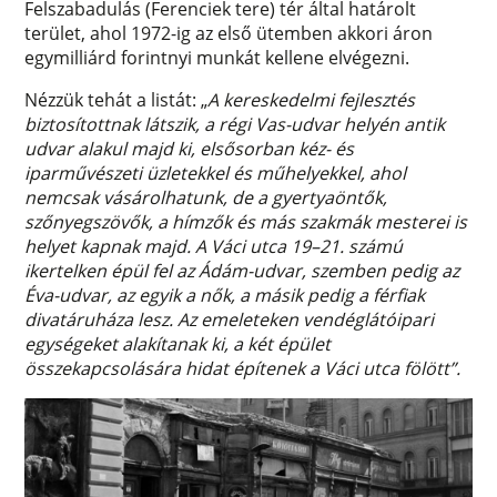
Felszabadulás (Ferenciek tere) tér által határolt
terület, ahol 1972-ig az első ütemben akkori áron
egymilliárd forintnyi munkát kellene elvégezni.
Nézzük tehát a listát: „
A kereskedelmi fejlesztés
biztosítottnak látszik, a régi Vas-udvar helyén antik
udvar alakul majd ki, elsősorban kéz- és
iparművészeti üzletekkel és műhelyekkel, ahol
nemcsak vásárolhatunk, de a gyertyaöntők,
szőnyegszövők, a hímzők és más szakmák mesterei is
helyet kapnak majd. A Váci utca 19–21. számú
ikertelken épül fel az Ádám-udvar, szemben pedig az
Éva-udvar, az egyik a nők, a másik pedig a férfiak
divatáruháza lesz. Az emeleteken vendéglátóipari
egységeket alakítanak ki, a két épület
összekapcsolására hidat építenek a Váci utca fölött”.