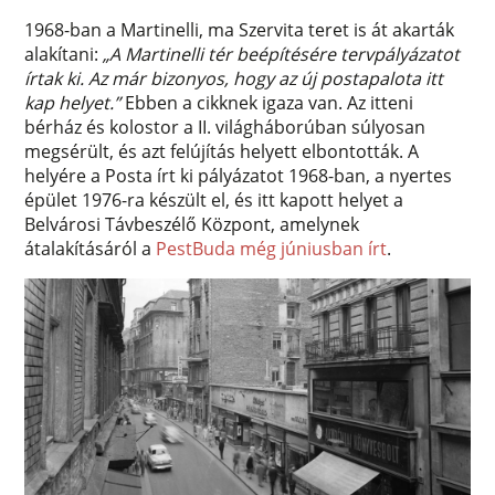
1968-ban a Martinelli, ma Szervita teret is át akarták
alakítani:
„A Martinelli tér beépítésére tervpályázatot
írtak ki. Az már bizonyos, hogy az új postapalota itt
kap helyet.”
Ebben a cikknek igaza van. Az itteni
bérház és kolostor a II. világháborúban súlyosan
megsérült, és azt felújítás helyett elbontották. A
helyére a Posta írt ki pályázatot 1968-ban, a nyertes
épület 1976-ra készült el, és itt kapott helyet a
Belvárosi Távbeszélő Központ, amelynek
átalakításáról a
PestBuda még júniusban írt
.