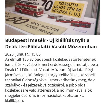
Budapesti mesék - Új kiállítás nyílt a
Deák téri Földalatti Vasúti Múzeumban
2026. június 9. 15:00
Az elmúlt 150 év budapesti közlekedéstörténetének
ismert és kevésbé ismert érdekességeit mutatja be a
Deák téri Földalatti Vasúti Múzeum új tárlata. Régi
járművekkel, különleges tárgyi relikviákkal, korabeli
technikai újdonságokkal ismerkedhetünk meg, de a
szabályok és jelzések változásáról, a jobb oldali
közlekedésre való áttérésről, a női munkavállalók
megjelenéséről is információkat kaphatunk a
kiállításon.