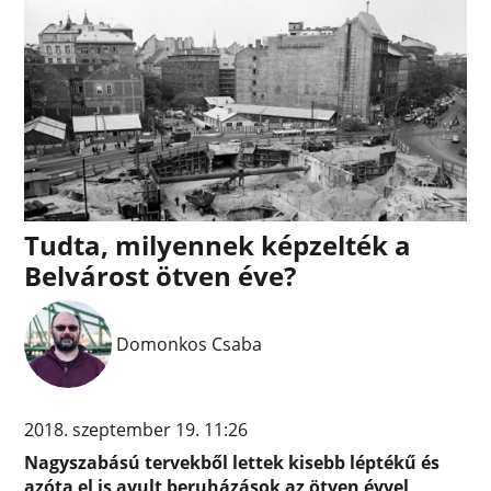
Tudta, milyennek képzelték a
Belvárost ötven éve?
Domonkos Csaba
2018. szeptember 19. 11:26
Nagyszabású tervekből lettek kisebb léptékű és
azóta el is avult beruházások az ötven évvel