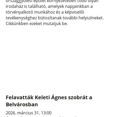
országgyűlési épület környezetében több olyan
irodaház is található, amelyek napjainkban a
törvényalkotó munkához és a képviselői
tevékenységhez biztosítanak további helyszíneket.
Cikkünkben ezeket mutatjuk be.
Felavatták Keleti Ágnes szobrát a
Belvárosban
2026. március 31. 13:00