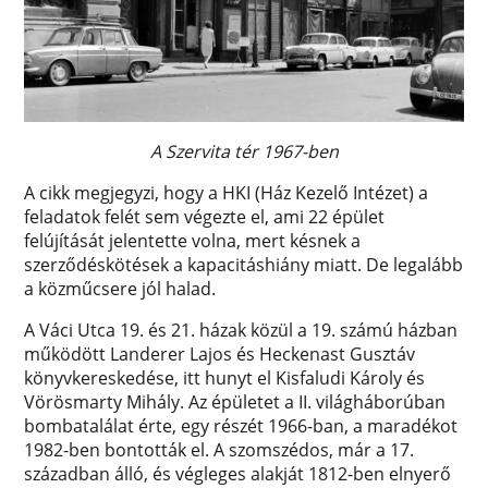
A Szervita tér 1967-ben
A cikk megjegyzi, hogy a HKI (Ház Kezelő Intézet) a
feladatok felét sem végezte el, ami 22 épület
felújítását jelentette volna, mert késnek a
szerződéskötések a kapacitáshiány miatt. De legalább
a közműcsere jól halad.
A Váci Utca 19. és 21. házak közül a 19. számú házban
működött Landerer Lajos és Heckenast Gusztáv
könyvkereskedése, itt hunyt el Kisfaludi Károly és
Vörösmarty Mihály. Az épületet a II. világháborúban
bombatalálat érte, egy részét 1966-ban, a maradékot
1982-ben bontották el. A szomszédos, már a 17.
században álló, és végleges alakját 1812-ben elnyerő