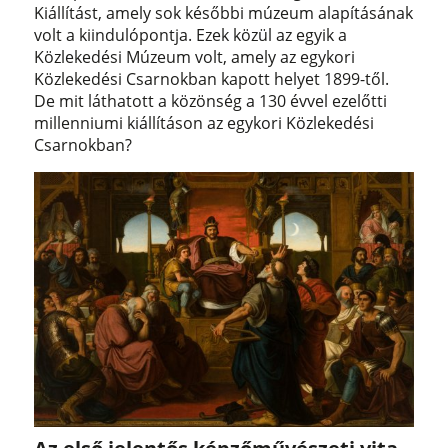
Kiállítást, amely sok későbbi múzeum alapításának
volt a kiindulópontja. Ezek közül az egyik a
Közlekedési Múzeum volt, amely az egykori
Közlekedési Csarnokban kapott helyet 1899-től.
De mit láthatott a közönség a 130 évvel ezelőtti
millenniumi kiállításon az egykori Közlekedési
Csarnokban?