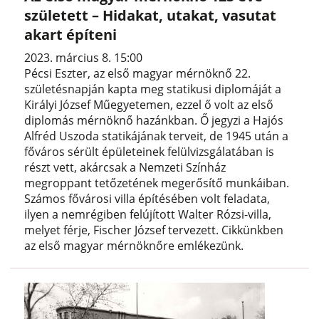
született – Hidakat, utakat, vasutat
akart építeni
2023. március 8. 15:00
Pécsi Eszter, az első magyar mérnöknő 22.
születésnapján kapta meg statikusi diplomáját a
Királyi József Műegyetemen, ezzel ő volt az első
diplomás mérnöknő hazánkban. Ő jegyzi a Hajós
Alfréd Uszoda statikájának terveit, de 1945 után a
főváros sérült épületeinek felülvizsgálatában is
részt vett, akárcsak a Nemzeti Színház
megroppant tetőzetének megerősítő munkáiban.
Számos fővárosi villa építésében volt feladata,
ilyen a nemrégiben felújított Walter Rózsi-villa,
melyet férje, Fischer József tervezett. Cikkünkben
az első magyar mérnöknőre emlékezünk.