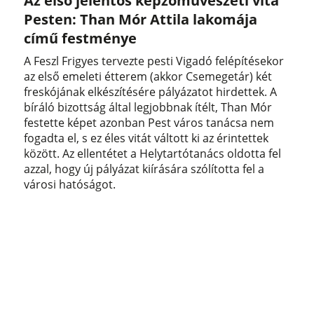
Az első jelentős képzőművészeti vita
Pesten: Than Mór Attila lakomája
című festménye
A Feszl Frigyes tervezte pesti Vigadó felépítésekor
az első emeleti étterem (akkor Csemegetár) két
freskójának elkészítésére pályázatot hirdettek. A
bíráló bizottság által legjobbnak ítélt, Than Mór
festette képet azonban Pest város tanácsa nem
fogadta el, s ez éles vitát váltott ki az érintettek
között. Az ellentétet a Helytartótanács oldotta fel
azzal, hogy új pályázat kiírására szólította fel a
városi hatóságot.