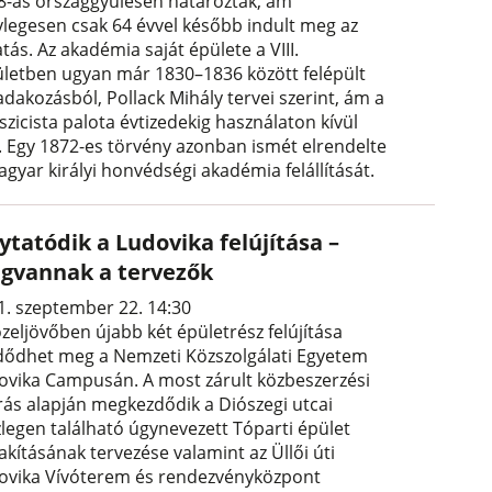
8-as országgyűlésen határoztak, ám
ylegesen csak 64 évvel később indult meg az
tás. Az akadémia saját épülete a VIII.
ületben ugyan már 1830–1836 között felépült
adakozásból, Pollack Mihály tervei szerint, ám a
szicista palota évtizedekig használaton kívül
t. Egy 1872-es törvény azonban ismét elrendelte
gyar királyi honvédségi akadémia felállítását.
ytatódik a Ludovika felújítása –
gvannak a tervezők
1. szeptember 22. 14:30
zeljövőben újabb két épületrész felújítása
dődhet meg a Nemzeti Közszolgálati Egyetem
ovika Campusán. A most zárult közbeszerzési
árás alapján megkezdődik a Diószegi utcai
zlegen található úgynevezett Tóparti épület
akításának tervezése valamint az Üllői úti
ovika Vívóterem és rendezvényközpont