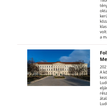
180
tén
okta
ker
köz
klas
vol
a ma
Fol
Me
202
A kö
kez
Lud
elj
rés
átal
Lud