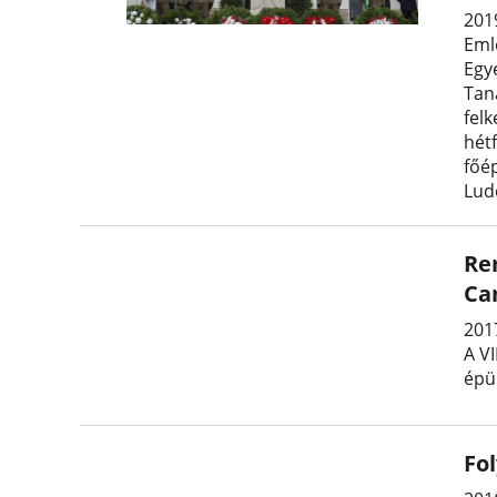
2019
Eml
Egy
Tan
fel
hét
főé
Lud
Re
Ca
201
A VI
épül
Fo