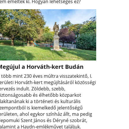
em emeltek ki. Hogyan lehetséges ez?
Megújul a Horváth-kert Budán
 több mint 230 éves múltra visszatekintő, I.
erületi Horváth-kert megújításáról közösségi
ervezés indult. Zöldebb, szebb,
iztonságosabb és élhetőbb közparkot
lakítanának ki a történeti és kulturális
zempontból is kiemelkedő jelentőségű
erületen, ahol egykor színház állt, ma pedig
epomuki Szent János és Déryné szobrát,
alamint a Haydn-emlékművet találjuk.