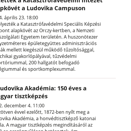
tették a Katasztrófavédelmi Intézet
apkövét a Ludovika Campuson
. április 23. 18:00
elyezték a Katasztrófavédelmi Speciális Képzési
pont alapkövét az Orczy-kertben, a Nemzeti
szolgálati Egyetem területén. A huszonötezer
yzetméteres épületegyüttes adminisztrációs
dák mellett kiegészül működő tűzoltósággal,
ichikai gyakorlópályával, tűzvédelmi
ortóriummal, 200 hallgatót befogadó
légiummal és sportkomplexummal.
Ludovika Akadémia: 150 éves a
gyar tisztképzés
2. december 4. 11:00
zötven évvel ezelőtt, 1872-ben nyílt meg a
ovika Akadémia, a honvédtisztképző katonai
ola. A magyar tisztképzés megindításáról az