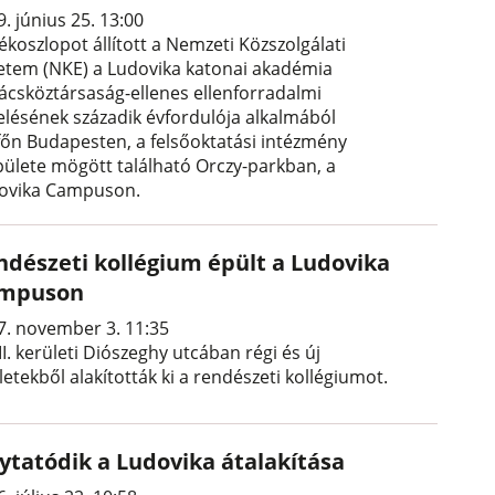
. június 25. 13:00
ékoszlopot állított a Nemzeti Közszolgálati
etem (NKE) a Ludovika katonai akadémia
ácsköztársaság-ellenes ellenforradalmi
kelésének századik évfordulója alkalmából
főn Budapesten, a felsőoktatási intézmény
pülete mögött található Orczy-parkban, a
ovika Campuson.
ndészeti kollégium épült a Ludovika
mpuson
7. november 3. 11:35
II. kerületi Diószeghy utcában régi és új
etekből alakították ki a rendészeti kollégiumot.
lytatódik a Ludovika átalakítása