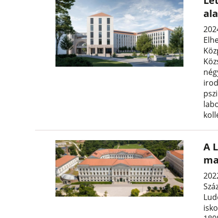
Le
al
2024
Elh
Köz
Köz
nég
iro
psz
lab
kol
A 
ma
202
Szá
Lud
isk