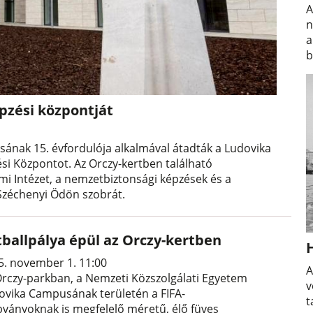
A
n
a
b
pzési központját
ának 15. évfordulója alkalmával átadták a Ludovika
si Központot. Az Orczy-kertben található
i Intézet, a nemzetbiztonsági képzések és a
k Széchenyi Ödön szobrát.
tballpálya épül az Orczy-kertben
5. november 1. 11:00
A
Orczy-parkban, a Nemzeti Közszolgálati Egyetem
v
ovika Campusának területén a FIFA-
t
bványoknak is megfelelő méretű, élő füves