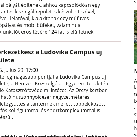
s
ballpályát építenek, ahhoz kapcsolódóan egy
zintes kiszolgálóépület is készül öltözővel,
vel, lelátóval, kialakítanak egy műfüves
őpályát és mobilbüféket, valamint a
funkciót erősítésére 124 fát is elültetnek.
erkezetkész a Ludovika Campus új
ülete
. július 29. 17:00
rte legmagasabb pontját a Ludovika Campus új
A
lete, a Nemzeti Közszolgálati Egyetem területén
k
lő Katasztrófavédelmi Intézet. Az Orczy-kertben
t
álható huszonnyolcezer négyzetméteres
b
letegyüttes a tantermek mellett többek között
a
 fős kollégiummal és sportkomplexummal is
s
észül.
t
N
v