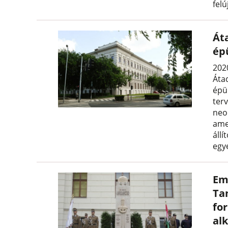
felú
Át
ép
2020
Áta
épül
terv
neo
ame
állí
egy
Em
Ta
fo
al