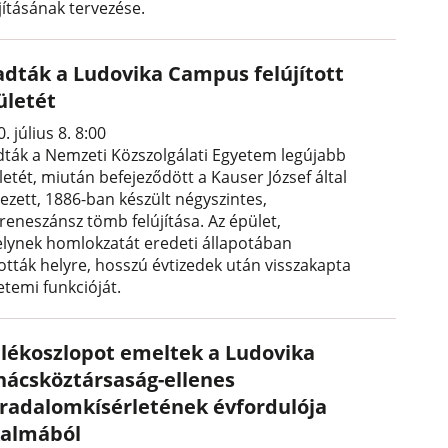
jításának tervezése.
adták a Ludovika Campus felújított
ületét
. július 8. 8:00
dták a Nemzeti Közszolgálati Egyetem legújabb
etét, miután befejeződött a Kauser József által
ezett, 1886-ban készült négyszintes,
reneszánsz tömb felújítása. Az épület,
lynek homlokzatát eredeti állapotában
tották helyre, hosszú évtizedek után visszakapta
etemi funkcióját.
lékoszlopot emeltek a Ludovika
nácsköztársaság-ellenes
rradalomkísérletének évfordulója
kalmából