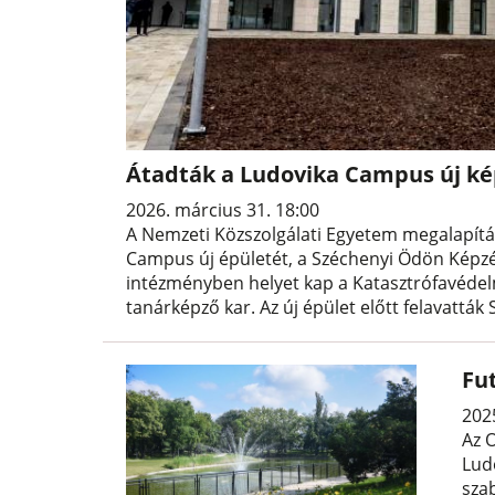
Átadták a Ludovika Campus új ké
2026. március 31. 18:00
A Nemzeti Közszolgálati Egyetem megalapítás
Campus új épületét, a Széchenyi Ödön Képzé
intézményben helyet kap a Katasztrófavédelm
tanárképző kar. Az új épület előtt felavattá
Fu
202
Az 
Lud
sza