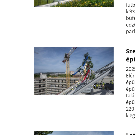
fut
kéts
büfé
edz
park
Sz
ép
2025
Elé
épü
épü
tal
épü
220
kieg