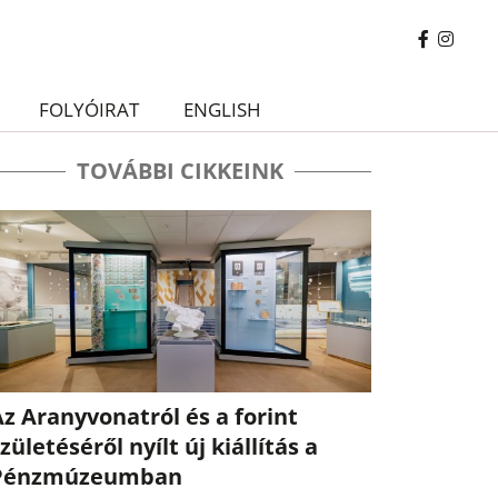
FOLYÓIRAT
ENGLISH
TOVÁBBI CIKKEINK
z Aranyvonatról és a forint
zületéséről nyílt új kiállítás a
Pénzmúzeumban