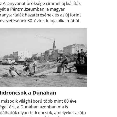
z Aranyvonat öröksége címmel új kiállítás
yílt a Pénzmúzeumban, a magyar
ranytartalék hazatérésének és az új forint
evezetésének 80. évfordulója alkalmából.
Hídroncsok a Dunában
 második világháború több mint 80 éve
éget ért, a Dunában azonban ma is
alálhatók olyan hídroncsok, amelyeket azóta