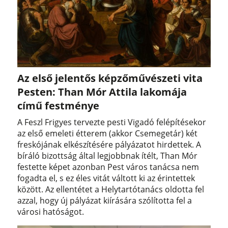
Az első jelentős képzőművészeti vita
Pesten: Than Mór Attila lakomája
című festménye
A Feszl Frigyes tervezte pesti Vigadó felépítésekor
az első emeleti étterem (akkor Csemegetár) két
freskójának elkészítésére pályázatot hirdettek. A
bíráló bizottság által legjobbnak ítélt, Than Mór
festette képet azonban Pest város tanácsa nem
fogadta el, s ez éles vitát váltott ki az érintettek
között. Az ellentétet a Helytartótanács oldotta fel
azzal, hogy új pályázat kiírására szólította fel a
városi hatóságot.