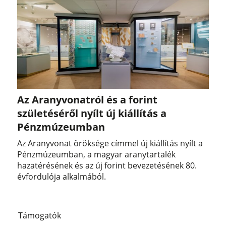
Az Aranyvonatról és a forint
születéséről nyílt új kiállítás a
Pénzmúzeumban
Az Aranyvonat öröksége címmel új kiállítás nyílt a
Pénzmúzeumban, a magyar aranytartalék
hazatérésének és az új forint bevezetésének 80.
évfordulója alkalmából.
Támogatók