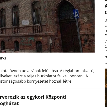
A
B
E
m
E
v
C
l
m
ara
C
palota óvoda udvarának felújítása. A téglahomlokzatú,
eket, ezért a teljes burkolatot fel kell bontani. A
biztonságosabb környezetet hoznak létre.
árverezik az egykori Központi
logházat