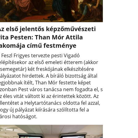
Az első jelentős képzőművészeti
ita Pesten: Than Mór Attila
lakomája című festménye
 Feszl Frigyes tervezte pesti Vigadó
elépítésekor az első emeleti étterem (akkor
semegetár) két freskójának elkészítésére
ályázatot hirdettek. A bíráló bizottság által
egjobbnak ítélt, Than Mór festette képet
zonban Pest város tanácsa nem fogadta el, s
z éles vitát váltott ki az érintettek között. Az
llentétet a Helytartótanács oldotta fel azzal,
ogy új pályázat kiírására szólította fel a
árosi hatóságot.