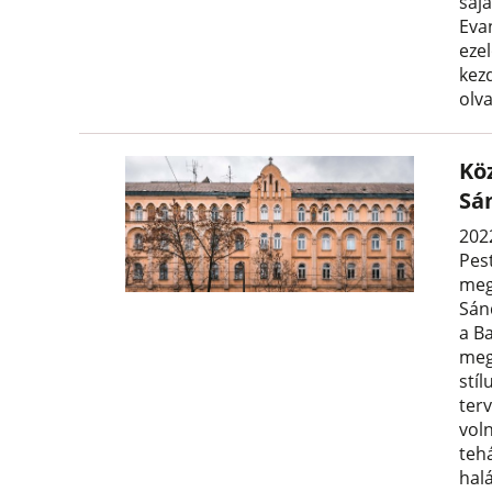
sajá
Eva
ezel
kez
olv
Kö
Sá
2022
Pes
meg
Sán
a Ba
megv
stí
terv
vol
tehá
hal