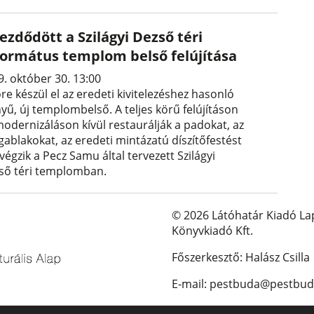
ezdődött a Szilágyi Dezső téri
formátus templom belső felújítása
9. október 30. 13:00
re készül el az eredeti kivitelezéshez hasonló
yű, új templombelső. A teljes körű felújításon
modernizáláson kívül restaurálják a padokat, az
gablakokat, az eredeti mintázatú díszítőfestést
lvégzik a Pecz Samu által tervezett Szilágyi
ső téri templomban.
© 2026 Látóhatár Kiadó La
Könyvkiadó Kft.
Főszerkesztő: Halász Csilla
E-mail: pestbuda@pestbud