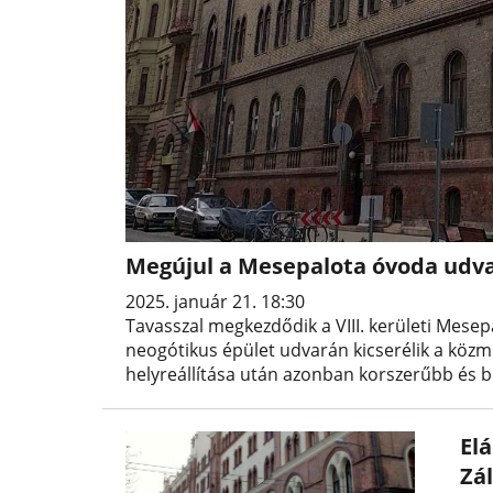
Megújul a Mesepalota óvoda udv
2025. január 21. 18:30
Tavasszal megkezdődik a VIII. kerületi Mese
neogótikus épület udvarán kicserélik a közműv
helyreállítása után azonban korszerűbb és 
El
Zá