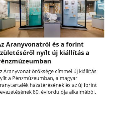
z Aranyvonatról és a forint
zületéséről nyílt új kiállítás a
Pénzmúzeumban
z Aranyvonat öröksége címmel új kiállítás
yílt a Pénzmúzeumban, a magyar
ranytartalék hazatérésének és az új forint
evezetésének 80. évfordulója alkalmából.