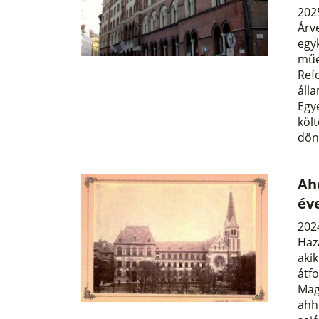
2025
Árv
egyk
műe
Ref
áll
Egy
köl
dön
Aho
év
202
Haz
akik
átf
Mag
ahh