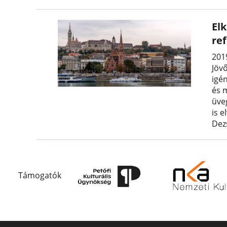
Elk
re
201
Jövő
igén
és 
üve
is e
Dez
Támogatók