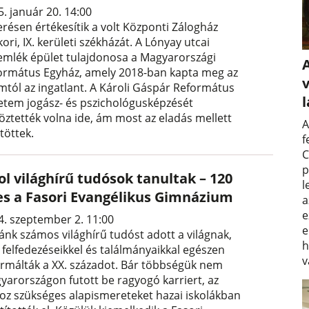
. január 20. 14:00
erésen értékesítik a volt Központi Zálogház
ori, IX. kerületi székházát. A Lónyay utcai
mlék épület tulajdonosa a Magyarországi
ormátus Egyház, amely 2018-ban kapta meg az
v
amtól az ingatlant. A Károli Gáspár Református
etem jogász- és pszichológusképzését
töztették volna ide, ám most az eladás mellett
A
töttek.
f
C
p
l világhírű tudósok tanultak – 120
l
es a Fasori Evangélikus Gimnázium
a
e
4. szeptember 2. 11:00
e
ánk számos világhírű tudóst adott a világnak,
h
 felfedezéseikkel és találmányaikkal egészen
v
ormálták a XX. századot. Bár többségük nem
yarországon futott be ragyogó karriert, az
oz szükséges alapismereteket hazai iskolákban