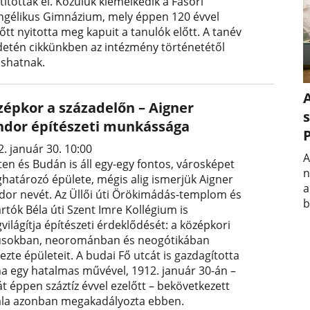
tították el. Közülük kiemelkedik a Fasori
ngélikus Gimnázium, mely éppen 120 évvel
őtt nyitotta meg kapuit a tanulók előtt. A tanév
detén cikkünkben az intézmény történetétől
ashatnak.
A
zépkor a századelőn – Aigner
s
ndor építészeti munkássága
. január 30. 10:00
A
ten és Budán is áll egy-egy fontos, városképet
n
határozó épülete, mégis alig ismerjük Aigner
a
dor nevét. Az Üllői úti Örökimádás-templom és
b
rtók Béla úti Szent Imre Kollégium is
ilágítja építészeti érdeklődését: a középkori
lusokban, neorománban és neogótikában
ezte épületeit. A budai Fő utcát is gazdagította
na egy hatalmas művével, 1912. január 30-án –
t éppen száztíz évvel ezelőtt – bekövetkezett
ála azonban megakadályozta ebben.