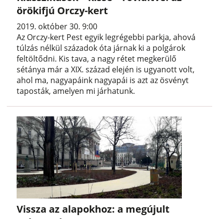
örökifjú Orczy-kert
2019. október 30. 9:00
Az Orczy-kert Pest egyik legrégebbi parkja, ahová
túlzás nélkül századok óta járnak ki a polgárok
feltöltődni. Kis tava, a nagy rétet megkerülő
sétánya már a XIX. század elején is ugyanott volt,
ahol ma, nagyapáink nagyapái is azt az ösvényt
taposták, amelyen mi járhatunk.
Vissza az alapokhoz: a megújult