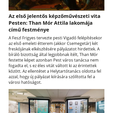
Az első jelentős képzőművészeti vita
Pesten: Than Mór Attila lakomája
című festménye
A Feszl Frigyes tervezte pesti Vigadó felépítésekor
az első emeleti étterem (akkor Csemegetár) két
freskójának elkészítésére pályázatot hirdettek. A
bíráló bizottság által legjobbnak ítélt, Than Mór
festette képet azonban Pest város tanácsa nem
fogadta el, s ez éles vitát váltott ki az érintettek
között. Az ellentétet a Helytartótanács oldotta fel
azzal, hogy új pályázat kiírására szólította fel a
városi hatóságot.