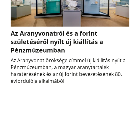
Az Aranyvonatról és a forint
születéséről nyílt új kiállítás a
Pénzmúzeumban
Az Aranyvonat öröksége címmel új kiállítás nyílt a
Pénzmúzeumban, a magyar aranytartalék
hazatérésének és az új forint bevezetésének 80.
évfordulója alkalmából.