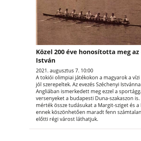
Közel 200 éve honosította meg az
István
2021. augusztus 7. 10:00
A tokiói olimpiai játékokon a magyarok a v
jól szerepeltek. Az evezés Széchenyi Istvá
Angliában ismerkedett meg ezzel a sportágga
versenyeket a budapesti Duna-szakaszon is.
mérték össze tudásukat a Margit-sziget és a
ennek köszönhetően maradt fenn számtalan 
előtti régi várost láthatjuk.