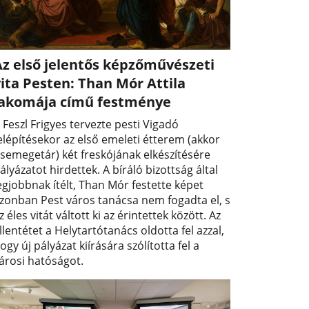
Az első jelentős képzőművészeti
ita Pesten: Than Mór Attila
lakomája című festménye
 Feszl Frigyes tervezte pesti Vigadó
elépítésekor az első emeleti étterem (akkor
semegetár) két freskójának elkészítésére
ályázatot hirdettek. A bíráló bizottság által
egjobbnak ítélt, Than Mór festette képet
zonban Pest város tanácsa nem fogadta el, s
z éles vitát váltott ki az érintettek között. Az
llentétet a Helytartótanács oldotta fel azzal,
ogy új pályázat kiírására szólította fel a
árosi hatóságot.