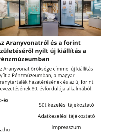
z Aranyvonatról és a forint
zületéséről nyílt új kiállítás a
Pénzmúzeumban
z Aranyvonat öröksége címmel új kiállítás
yílt a Pénzmúzeumban, a magyar
ranytartalék hazatérésének és az új forint
evezetésének 80. évfordulója alkalmából.
p-és
Sütikezelési tájékoztató
Adatkezelési tájékoztató
Impresszum
a.hu