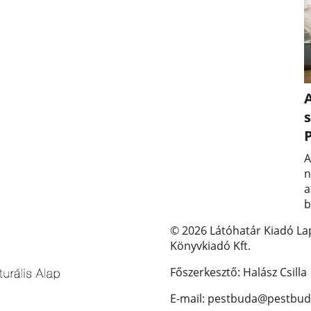
A
s
A
n
a
b
© 2026 Látóhatár Kiadó La
Könyvkiadó Kft.
Főszerkesztő: Halász Csilla
E-mail: pestbuda@pestbud