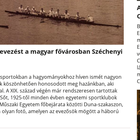
A
B
E
m
E
 evezést a magyar fővárosban Széchenyi
v
C
l
m
ízi sportokban a hagyományokhoz híven ismét nagyon
C
nnak köszönhetően honosodott meg hazánkban, aki
l. A XIX. század végén már rendszeresen tartottak
 Sőt, 1925-től minden évben egyetemi sportklubok
 Műszaki Egyetem főbejárata közötti Duna-szakaszon,
olyan fotó, amelyen az evezősök mögött a háború