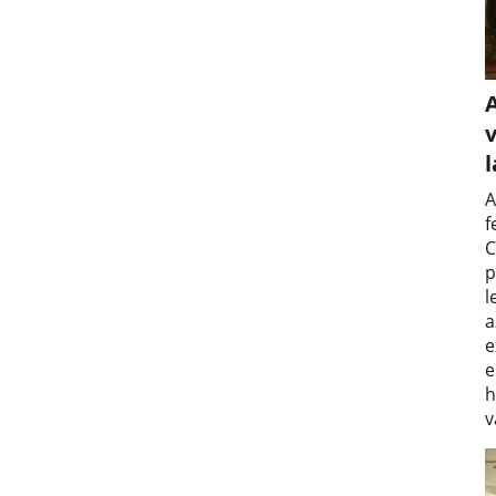
v
A
f
C
p
l
a
e
e
h
v