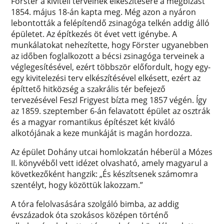
Förster a kiviteli terveinek elkészítésére a megbízást
1854. május 18-án kapta meg. Még azon a nyáron
lebontották a felépítendő zsinagóga telkén addig álló
épületet. Az építkezés öt évet vett igénybe. A
munkálatokat nehezítette, hogy Förster ugyanebben
az időben foglalkozott a bécsi zsinagóga terveinek a
véglegesítésével, ezért többször előfordult, hogy egy-
egy kivitelezési terv elkészítésével elkésett, ezért az
építtető hitközség a szakrális tér befejező
tervezésével Feszl Frigyest bízta meg 1857 végén. Így
az 1859. szeptember 6-án felavatott épület az osztrák
és a magyar romantikus építészet két kiváló
alkotójának a keze munkáját is magán hordozza.
Az épület Dohány utcai homlokzatán héberül a Mózes
II. könyvéből vett idézet olvasható, amely magyarul a
következőként hangzik: „És készítsenek számomra
szentélyt, hogy közöttük lakozzam.”
A tóra felolvasására szolgáló bimba, az addig
évszázadok óta szokásos középen történő