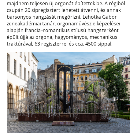
majdnem teljesen új orgonát építettek be. A régiből
csupán 20 sípregisztert lehetett átvenni, és annak
bársonyos hangzását megőrizni. Lehotka Gábor
zeneakadémiai tanár, orgonaművész elképzelései
alapján francia
–
romantikus stílusú hangszerként
épült újjá az orgona, hagyományos, mechanikus
traktúrával, 63 regiszterrel és cca. 4500 síppal.