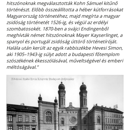
hitszónoknak megválasztották Kohn Sámuel kitűnő
történészt. Előbb összeállította a héber kútforrásokat
Magyarország történetéhez, majd megírta a magyar
zsidóság történetét 1526-ig, és végül az erdélyi
szombatosokét. 1870-ben a svájci Endingenből
meghívták német hitszónoknak Mayer Kayserlinget, a
spanyol és portugál zsidóság úttörő történetíróját.
Halála után került az egyik rabbiszékbe Hevesi Simon,
aki 1905–1943-ig súlyt adott a budapesti főtemplom
szószékének ékesszólásával, műveltségével és emberi
méltóságával.”