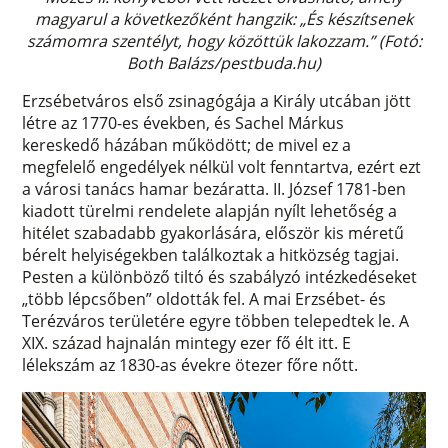
magyarul a következőként hangzik: „És készítsenek
számomra szentélyt, hogy közöttük lakozzam.” (Fotó:
Both Balázs/pestbuda.hu)
Erzsébetváros első zsinagógája a Király utcában jött
létre az 1770-es években, és Sachel Márkus
kereskedő házában működött; de mivel ez a
megfelelő engedélyek nélkül volt fenntartva, ezért ezt
a városi tanács hamar bezáratta. II. József 1781-ben
kiadott türelmi rendelete alapján nyílt lehetőség a
hitélet szabadabb gyakorlására, először kis méretű
bérelt helyiségekben találkoztak a hitközség tagjai.
Pesten a különböző tiltó és szabályzó intézkedéseket
„több lépcsőben” oldották fel. A mai Erzsébet- és
Terézváros területére egyre többen telepedtek le. A
XIX. század hajnalán mintegy ezer fő élt itt. E
lélekszám az 1830-as évekre ötezer főre nőtt.