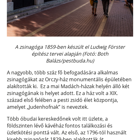
A zsinagóga 1859-ben készült el Ludwig Förster
építész tervei alapján (Fotó: Both
Balázs/pestbuda.hu)
A nagyobb, több száz fő befogadására alkalmas
zsinagógákat az Orczy-ház monumentális épületében
alakították ki. Ez a mai Madách-házak helyén álló két
zsinagógának is helyet adott. Ez a ház volt a XIX.
század első felében a pesti zsidó élet központja,
amelyet „Judenhofnak” is neveztek.
Több óbudai kereskedőnek volt itt üzlete, a
földszinten lévő kávéház fontos találkozási és
üzletkötési ponttá vált. Az első, az 1796-tól használt
kisebb zsinagógát 1829-ben alakították át