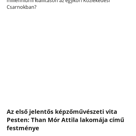
millenniumi kiállításon az egykori Közlekedési
Csarnokban?
Az első jelentős képzőművészeti vita
Pesten: Than Mór Attila lakomája című
festménye