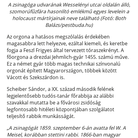
A zsinagóga udvarának Wesselényi utcai oldalán álló,
szomorúfűzfára hasonlító emlékmű egyes levelein a
holocaust mártírjainak neve található (Fotó: Both
Balázs/pestbuda.hu)
Az orgona a hatásos megszólalás érdekében
magasabbra lett helyezve, ezáltal kiemeli, és keretbe
fogja a Feszl Frigyes által tervezett tóraszekrényt. A
főorgona a drezdai Jehmlich-gyár 1455. számú műve.
Ez a német gyár több magas technikai színvonalú
orgonát épített Magyarországon, többek között
Vácott és Szekszárdon is.
Scheiber Sándor, a XX. század második felének
legjelentősebb tudós-tanár főrabbija az alábbi
szavakkal mutatta be a fővárosi zsidóság
legfontosabb hitéleti központjában szolgálatot
teljesítő rabbik munkásságát.
„A zsinagógát 1859. szeptember 6-án avatta fel W. A
Meisel, korábban stettini rabbi. 1866-ban magyar