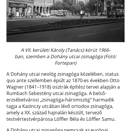
A VII. kerületi Károly (Tanács) körút 1966-
ban, szemben a Dohány utcai zsinagóga (Fotó:
Fortepan)
A Dohány utcai neológ zsinagóga közelében, status
quo ante szellemben épült az 1870-es években Otto
Wagner (1841
–
1918) osztrák építész tervei alapján a
Rumbach Sebestény utcai zsinagóga. A belső-
erzsébetvárosi „zsinagóga-háromszög” harmadik
tagja a Kazinczy utcában lévő ortodox zsinagóga,
amely a XX. század hajnalán készült, tervező
testvértestvérpárosa Löffler Béla és Löffler Samu.
A Dohány utcai zsinagóga nemcsak az európai