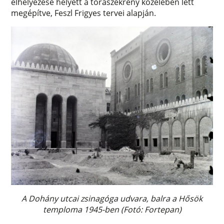
elhelyezése helyett a tóraszekrény közelében lett
megépítve, Feszl Frigyes tervei alapján.
A Dohány utcai zsinagóga udvara, balra a Hősök
temploma 1945-ben (Fotó: Fortepan)