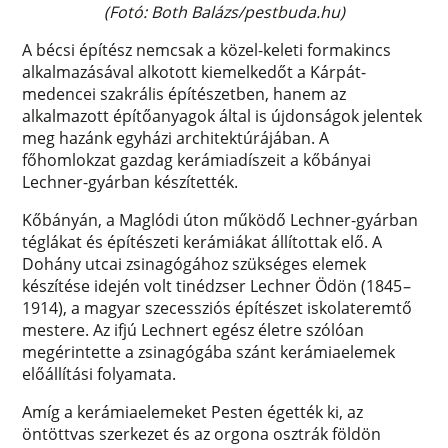
(Fotó: Both Balázs/pestbuda.hu)
A bécsi építész nemcsak a közel-keleti formakincs
alkalmazásával alkotott kiemelkedőt a Kárpát-
medencei szakrális építészetben, hanem az
alkalmazott építőanyagok által is újdonságok jelentek
meg hazánk egyházi architektúrájában. A
főhomlokzat gazdag kerámiadíszeit a kőbányai
Lechner-gyárban készítették.
Kőbányán, a Maglódi úton működő Lechner-gyárban
téglákat és építészeti kerámiákat állítottak elő. A
Dohány utcai zsinagógához szükséges elemek
készítése idején volt tinédzser Lechner Ödön (1845
–
1914), a magyar szecessziós építészet iskolateremtő
mestere. Az ifjú Lechnert egész életre szólóan
megérintette a zsinagógába szánt kerámiaelemek
előállítási folyamata.
Amíg a kerámiaelemeket Pesten égették ki, az
öntöttvas szerkezet és az orgona osztrák földön