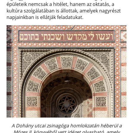
épületeik nemcsak a hitélet, hanem az oktatás, a
kultúra szolgálatában is állottak, amelyek nagyrészt
napjainkban is ellátják feladatukat.
A Dohány utcai zsinagóga homlokzatán héberül a
Mózes II. könyvéből vett idézet olvasható, amely