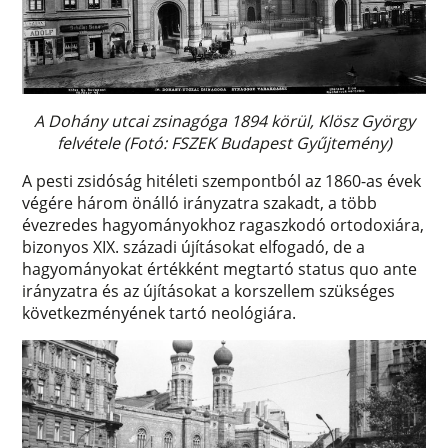
A Dohány utcai zsinagóga 1894 körül, Klösz György
felvétele (Fotó: FSZEK Budapest Gyűjtemény)
A pesti zsidóság hitéleti szempontból az 1860-as évek
végére három önálló irányzatra szakadt, a több
évezredes hagyományokhoz ragaszkodó ortodoxiára,
bizonyos XIX. századi újításokat elfogadó, de a
hagyományokat értékként megtartó status quo ante
irányzatra és az újításokat a korszellem szükséges
következményének tartó neológiára.