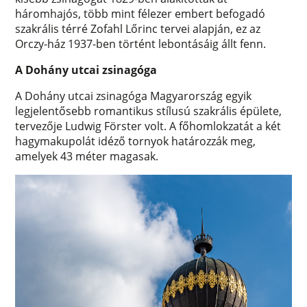
háromhajós, több mint félezer embert befogadó
szakrális térré Zofahl Lőrinc tervei alapján, ez az
Orczy-ház 1937-ben történt lebontásáig állt fenn.
A Dohány utcai zsinagóga
A Dohány utcai zsinagóga Magyarország egyik
legjelentősebb romantikus stílusú szakrális épülete,
tervezője Ludwig Förster volt. A főhomlokzatát a két
hagymakupolát idéző tornyok határozzák meg,
amelyek 43 méter magasak.