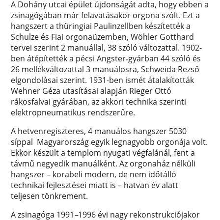
A Dohány utcai épület újdonságát adta, hogy ebben a
zsinagógában már felavatásakor orgona szólt. Ezt a
hangszert a thüringiai Paulinzellben készítették a
Schulze és Fiai orgonaüzemben, Wöhler Gotthard
tervei szerint 2 manuállal, 38 szóló változattal. 1902-
ben átépítették a pécsi Angster-gyárban 44 szóló és
26 mellékváltozattal 3 manuálosra, Schweida Rezső
elgondolásai szerint. 1931-ben ismét átalakították
Wehner Géza utasításai alapján Rieger Ottó
rákosfalvai gyárában, az akkori technika szerinti
elektropneumatikus rendszerűre.
A hetvenregiszteres, 4 manuálos hangszer 5030
síppal Magyarország egyik legnagyobb orgonája volt.
Ekkor készült a templom nyugati végfalánál, fent a
távmű negyedik manuálként. Az orgonaház nélküli
hangszer – korabeli modern, de nem időtálló
technikai fejlesztései miatt is – hatvan év alatt
teljesen tönkrement.
A zsinagóga 1991
–
1996 évi nagy rekonstrukciójakor