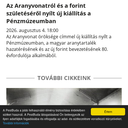
Az Aranyvonatról és a forint
születéséről nyílt új kiállítás a
Pénzmúzeumban
2026. augusztus 4. 18:00
Az Aranyvonat öröksége címmel új kiállítás nyílt a
Pénzmúzeumban, a magyar aranytartalék
hazatérésének és az új forint bevezetésének 80.
évfordulója alkalmából.
TOVÁBBI CIKKEINK
A PestBuda a jobb felhasználói élmény biztosítása érdekében
Értem
sütiket használ. A PestBuda látogatásával Ön beleegyezik az
ilyen adatfájlok fogadásába és elfogadja az adat- és sütikezelésre vonatkozó irányelveket.
További információk