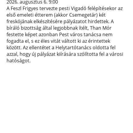
2026. augusztus 6. 9:00
A Feszl Frigyes tervezte pesti Vigadó felépítésekor az
első emeleti étterem (akkor Csemegetár) két
freskójának elkészítésére pályázatot hirdettek. A
bíráló bizottság által legjobbnak ítélt, Than Mór
festette képet azonban Pest város tanácsa nem
fogadta el, s ez éles vitát váltott ki az érintettek
között. Az ellentétet a Helytartótanács oldotta fel
azzal, hogy új pályázat kiírására szólította fel a városi
hatóságot.