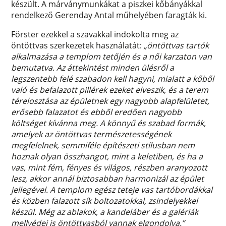
készült. A márványmunkákat a piszkei kőbányákkal
rendelkező Gerenday Antal műhelyében faragták ki.
Förster ezekkel a szavakkal indokolta meg az
öntöttvas szerkezetek használatát:
„öntöttvas tartók
alkalmazása a templom tetőjén és a női karzaton van
bemutatva. Az áttekintést minden ülésről a
legszentebb felé szabadon kell hagyni, mialatt a kőből
való és befalazott pillérek ezeket elveszik, és a terem
térelosztása az épületnek egy nagyobb alapfelületet,
erősebb falazatot és ebből eredően nagyobb
költséget kívánna meg. A könnyű és szabad formák,
amelyek az öntöttvas természetességének
megfelelnek, semmiféle építészeti stílusban nem
hoznak olyan összhangot, mint a keletiben, és ha a
vas, mint fém, fényes és világos, részben aranyozott
lesz, akkor annál biztosabban harmonizál az épület
jellegével. A templom egész teteje vas tartóbordákkal
és közben falazott sík boltozatokkal, zsindelyekkel
készül. Még az ablakok, a kandeláber és a galériák
mellvédei is öntöttvasból vannak elgondolva.”