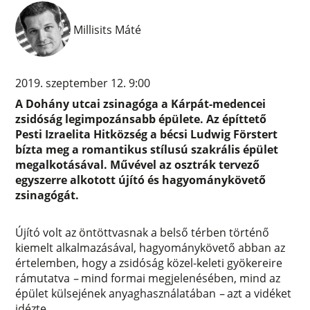
Millisits Máté
2019. szeptember 12. 9:00
A Dohány utcai zsinagóga a Kárpát-medencei
zsidóság legimpozánsabb épülete. Az építtető
Pesti Izraelita Hitközség a bécsi Ludwig Förstert
bízta meg a romantikus stílusú szakrális épület
megalkotásával. Művével az osztrák tervező
egyszerre alkotott újító és hagyománykövető
zsinagógát.
Újító volt az öntöttvasnak a belső térben történő
kiemelt alkalmazásával, hagyománykövető abban az
értelemben, hogy a zsidóság közel-keleti gyökereire
rámutatva
–
mind formai megjelenésében, mind az
épület külsejének anyaghasználatában
–
azt a vidéket
idézte.