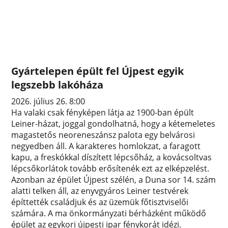
Gyártelepen épült fel Újpest egyik
legszebb lakóháza
2026. július 26. 8:00
Ha valaki csak fényképen látja az 1900-ban épült
Leiner-házat, joggal gondolhatná, hogy a kétemeletes
magastetős neoreneszánsz palota egy belvárosi
negyedben áll. A karakteres homlokzat, a faragott
kapu, a freskókkal díszített lépcsőház, a kovácsoltvas
lépcsőkorlátok tovább erősítenék ezt az elképzelést.
Azonban az épület Újpest szélén, a Duna sor 14. szám
alatti telken áll, az enyvgyáros Leiner testvérek
építtették családjuk és az üzemük főtisztviselői
számára. A ma önkormányzati bérházként működő
épület az egykori újpesti ipar fénykorát idézi.