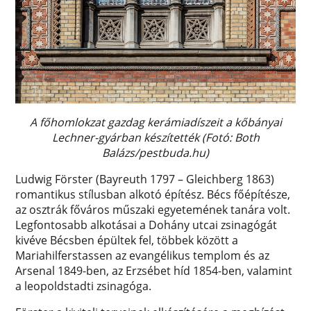
A főhomlokzat gazdag kerámiadíszeit a kőbányai
Lechner-gyárban készítették (Fotó: Both
Balázs/pestbuda.hu)
Ludwig Förster (Bayreuth 1797 – Gleichberg 1863)
romantikus stílusban alkotó építész. Bécs főépítésze,
az osztrák főváros műszaki egyetemének tanára volt.
Legfontosabb alkotásai a Dohány utcai zsinagógát
kivéve Bécsben épültek fel, többek között a
Mariahilferstassen az evangélikus templom és az
Arsenal 1849-ben, az Erzsébet híd 1854-ben, valamint
a leopoldstadti zsinagóga.