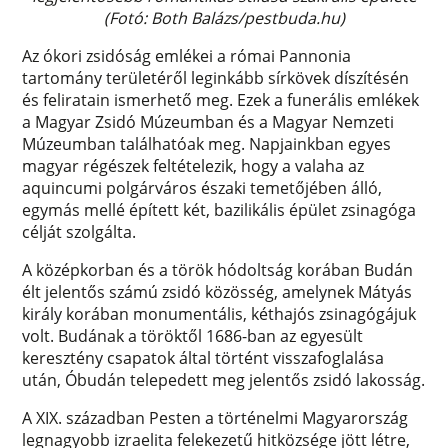
(Fotó: Both Balázs/pestbuda.hu)
Az ókori zsidóság emlékei a római Pannonia
tartomány területéről leginkább sírkövek díszítésén
és feliratain ismerhető meg. Ezek a funerális emlékek
a Magyar Zsidó Múzeumban és a Magyar Nemzeti
Múzeumban találhatóak meg. Napjainkban egyes
magyar régészek feltételezik, hogy a valaha az
aquincumi polgárváros északi temetőjében álló,
egymás mellé épített két, bazilikális épület zsinagóga
célját szolgálta.
A középkorban és a török hódoltság korában Budán
élt jelentős számú zsidó közösség, amelynek Mátyás
király korában monumentális, kéthajós zsinagógájuk
volt. Budának a töröktől 1686-ban az egyesült
keresztény csapatok által történt visszafoglalása
után, Óbudán telepedett meg jelentős zsidó lakosság.
A XIX. században Pesten a történelmi Magyarország
legnagyobb izraelita felekezetű hitközsége jött létre,