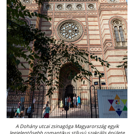
A Dohány utcai zsinagóga Magyarország egyik
legjelentősebb romantikus stílusú szakrális épülete