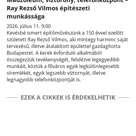
Ray Rezső Vilmos építészeti
munkássága
2026. július 11. 9:00
Kevésbé ismert építőművészünk a 150 évvel ezelőtt
született Ray Rezső Vilmos, aki mintegy harminc saját
tervezésű, illetve átalakított épülettel gazdagította
Budapestet. A kerek évforduló alkalmából
összegezzük tevékenységét, felidézve legegyedibb
munkáit, köztük a főváros egyik legkülönlegesebb
síremlékét, egyik legszebb víztornyát, illetve
legnagyobb telefonközpontját is.
EZEK A CIKKEK IS ÉRDEKELHETIK