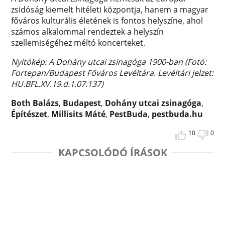
zsidóság kiemelt hitéleti központja, hanem a magyar
főváros kulturális életének is fontos helyszíne, ahol
számos alkalommal rendeztek a helyszín
szellemiségéhez méltó koncerteket.
Nyitókép: A Dohány utcai zsinagóga 1900-ban (Fotó:
Fortepan/Budapest Főváros Levéltára. Levéltári jelzet:
HU.BFL.XV.19.d.1.07.137)
Both Balázs
,
Budapest
,
Dohány utcai zsinagóga
,
Építészet
,
Millisits Máté
,
PestBuda
,
pestbuda.hu
10
0
KAPCSOLÓDÓ ÍRÁSOK