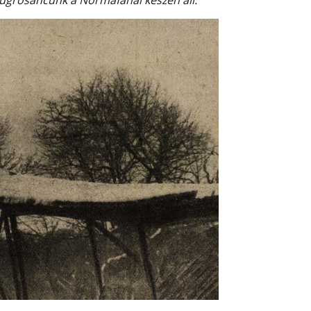
 ugrósáncunk a Normafánál készen áll.”