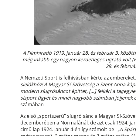
A FIlmhiradó 1919. január 28. és február 3. között
még inkább egy nagyon kezdetleges ugrató volt (F
28. és februá
A Nemzeti Sport is felhívásban kérte az embereket,
sielőkhöz! A Magyar Sí-Szövetség a Szent Anna-kápo
modern síugrósáncot építtet, […] felkéri a tagegyle
sísport ügyét és minél nagyobb számban jöjjenek 
számában
Az első „sportszerű” síugró sánc a Magyar Sí-Szöve
decemberében a Normafánál, de azt csak 1924. ja
című lap 1924. január 4-én így számolt be :
„A Spárt