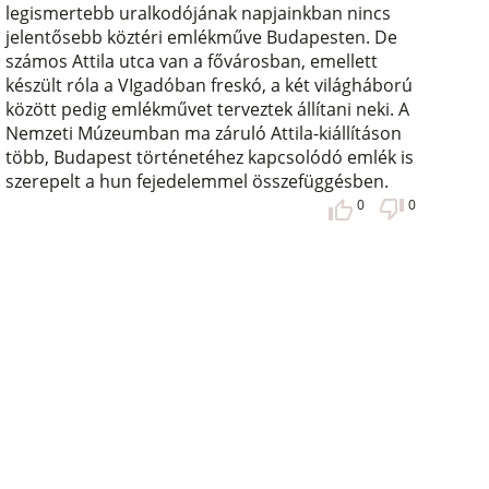
legismertebb uralkodójának napjainkban nincs
jelentősebb köztéri emlékműve Budapesten. De
számos Attila utca van a fővárosban, emellett
készült róla a VIgadóban freskó, a két világháború
között pedig emlékművet terveztek állítani neki. A
Nemzeti Múzeumban ma záruló Attila-kiállításon
több, Budapest történetéhez kapcsolódó emlék is
szerepelt a hun fejedelemmel összefüggésben.
0
0