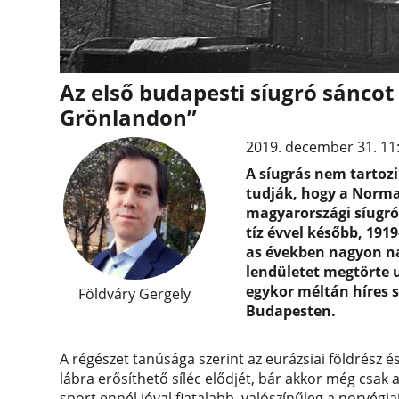
Az első budapesti síugró sáncot
Grönlandon”
2019. december 31. 11
A síugrás nem tartoz
tudják, hogy a Norma
magyarországi síugróv
tíz évvel később, 191
as években nagyon na
lendületet megtörte u
egykor méltán híres 
Földváry Gergely
Budapesten.
A régészet tanúsága szerint az eurázsiai földrész és
lábra erősíthető síléc elődjét, bár akkor még csak
sport ennél jóval fiatalabb, valószínűleg a norvégia