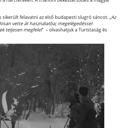
el a harctereken. A trianoni békeszerződés a magyar
 sikerült felavatni az első budapesti síugró sáncot.
„Az
losan vette át használatba; megelégedéssel
ek teljesen megfelel
” – olvashatjuk a Turistaság és