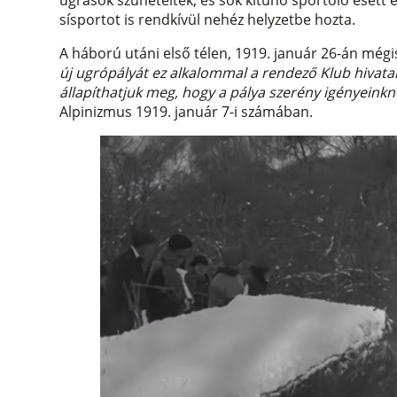
ugrások szüneteltek, és sok kitűnő sportoló esett 
sísportot is rendkívül nehéz helyzetbe hozta.
A háború utáni első télen, 1919. január 26-án mégis
új ugrópályát ez alkalommal a rendező Klub hivata
állapíthatjuk meg, hogy a pálya szerény igényeinkn
Alpinizmus 1919. január 7-i számában.