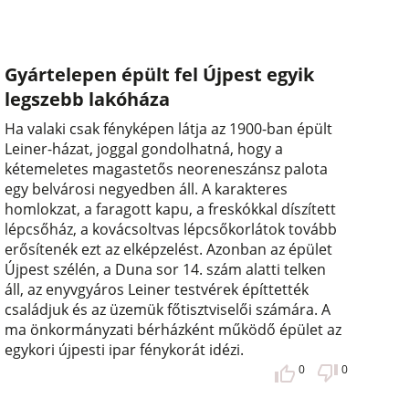
Gyártelepen épült fel Újpest egyik
legszebb lakóháza
Ha valaki csak fényképen látja az 1900-ban épült
Leiner-házat, joggal gondolhatná, hogy a
kétemeletes magastetős neoreneszánsz palota
egy belvárosi negyedben áll. A karakteres
homlokzat, a faragott kapu, a freskókkal díszített
lépcsőház, a kovácsoltvas lépcsőkorlátok tovább
erősítenék ezt az elképzelést. Azonban az épület
Újpest szélén, a Duna sor 14. szám alatti telken
áll, az enyvgyáros Leiner testvérek építtették
családjuk és az üzemük főtisztviselői számára. A
ma önkormányzati bérházként működő épület az
egykori újpesti ipar fénykorát idézi.
0
0