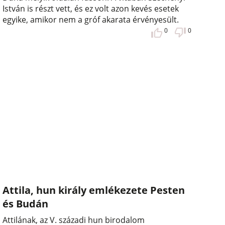
István is részt vett, és ez volt azon kevés esetek
egyike, amikor nem a gróf akarata érvényesült.
0
0
Attila, hun király emlékezete Pesten
és Budán
Attilának, az V. századi hun birodalom