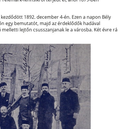
 kezdődött 1892. december 4-én. Ezen a napon Bély
őn egy bemutatót, majd az érdeklődők hadával
melletti lejtőn csusszanjanak le a városba. Két évre rá