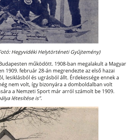
Fotó: Hegyvidéki Helytörténeti Gyűjtemény)
n Budapesten működött. 1908-ban megalakult a Magyar
sen 1909. február 28-án megrendezte az első hazai
l, lesiklásból és ugrásból állt. Érdekessége ennek a
még nem volt, így bizonyára a domboldalban volt
tására a Nemzeti Sport már arról számolt be 1909.
lya létesítése is”
.