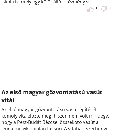
Iskola is, mely egy különálló intézmény volt.
0
0
Az első magyar gőzvontatású vasút
vitái
Az első magyar gőzvontatású vasút építését
komoly vita előzte meg, hiszen nem volt mindegy,
hogy a Pest-Budát Béccsel összekötő vasút a
Duna melyik oldalán fusson. A vitában Széchenyi