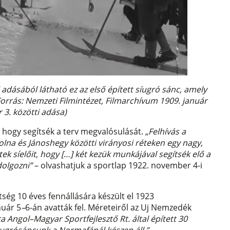
i adásából látható ez az első épített síugró sánc, amely
orrás: Nemzeti Filmintézet, Filmarchívum 1909. január
r 3. közötti adása)
 hogy segítsék a terv megvalósulását.
„Felhívás a
lna és Jánoshegy közötti virányosi réteken egy nagy,
tek síelőit, hogy […] két kezük munkájával segítsék elő a
dolgozni”
– olvashatjuk a sportlap 1922. november 4-i
tség 10 éves fennállására készült el 1923
nuár 5
–
6-án avatták fel. Méreteiről az Uj Nemzedék
a Angol–Magyar Sportfejlesztő Rt. által épített 30