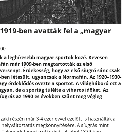
 1919-ben avatták fel a „magyar
:00
ik a leghíresebb magyar sportok közé. Kevesen
fán már 1909-ben megtartották az első
ersenyt. Érdekesség, hogy az első síugró sánc csak
9-ben létesült, ugyancsak a Normafán. Az 1920–1930-
gy érdeklődés övezte a sportot. A világháború ezt a
gyan, de a sportág túlélte a viharos időket. Az
síugrás az 1990-es években szűnt meg végleg
zaki részén már 3-4 ezer évvel ezelőtt is használták a
 a helyváltoztatás megkönnyítésére. A síugrás mint
i Telemark-fennsíkról terjedt el, ahol 1879-ben