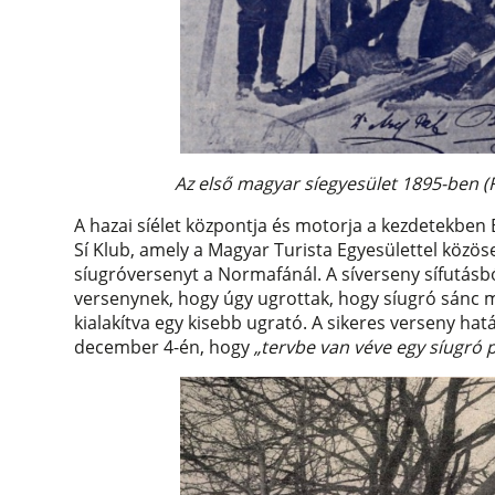
Az első magyar síegyesület 1895-ben (
A hazai síélet központja és motorja a kezdetekbe
Sí Klub, amely a Magyar Turista Egyesülettel közö
síugróversenyt a Normafánál. A síverseny sífutásbó
versenynek, hogy úgy ugrottak, hogy síugró sánc 
kialakítva egy kisebb ugrató. A sikeres verseny ha
december 4-én, hogy
„tervbe van véve egy síugró pá