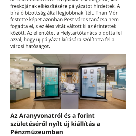
freskójának elkészítésére pályázatot hirdettek. A
bíráló bizottság által legjobbnak ítélt, Than Mór
festette képet azonban Pest város tanácsa nem
fogadta el, s ez éles vitát váltott ki az érintettek
között. Az ellentétet a Helytartótanács oldotta fel
azzal, hogy új pályázat kiírására szólította fel a
városi hatóságot.
Az Aranyvonatról és a forint
születéséről nyílt új kiállítás a
Pénzmúzeumban