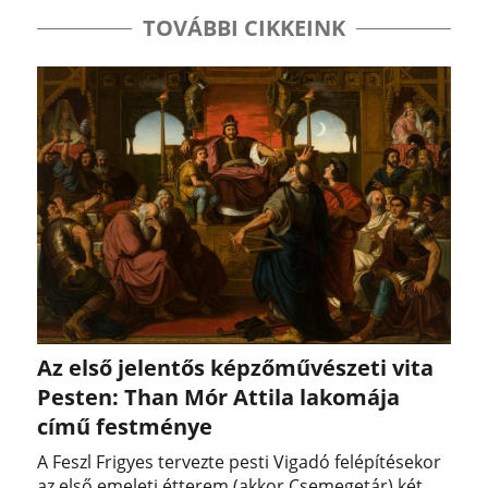
TOVÁBBI CIKKEINK
Az első jelentős képzőművészeti vita
Pesten: Than Mór Attila lakomája
című festménye
A Feszl Frigyes tervezte pesti Vigadó felépítésekor
az első emeleti étterem (akkor Csemegetár) két