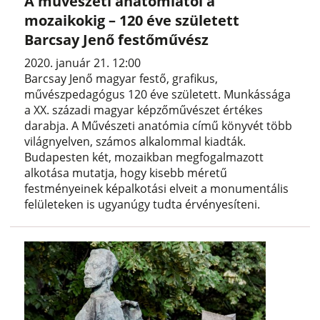
A művészeti anatómiától a
mozaikokig – 120 éve született
Barcsay Jenő festőművész
2020. január 21. 12:00
Barcsay Jenő magyar festő, grafikus,
művészpedagógus 120 éve született. Munkássága
a XX. századi magyar képzőművészet értékes
darabja. A Művészeti anatómia című könyvét több
világnyelven, számos alkalommal kiadták.
Budapesten két, mozaikban megfogalmazott
alkotása mutatja, hogy kisebb méretű
festményeinek képalkotási elveit a monumentális
felületeken is ugyanúgy tudta érvényesíteni.