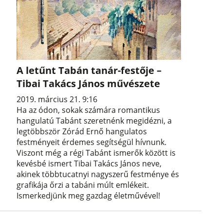
A letűnt Tabán tanár-festője –
Tibai Takács János művészete
2019. március 21. 9:16
Ha az ódon, sokak számára romantikus
hangulatú Tabánt szeretnénk megidézni, a
legtöbbször Zórád Ernő hangulatos
festményeit érdemes segítségül hívnunk.
Viszont még a régi Tabánt ismerők között is
kevésbé ismert Tibai Takács János neve,
akinek többtucatnyi nagyszerű festménye és
grafikája őrzi a tabáni múlt emlékeit.
Ismerkedjünk meg gazdag életművével!