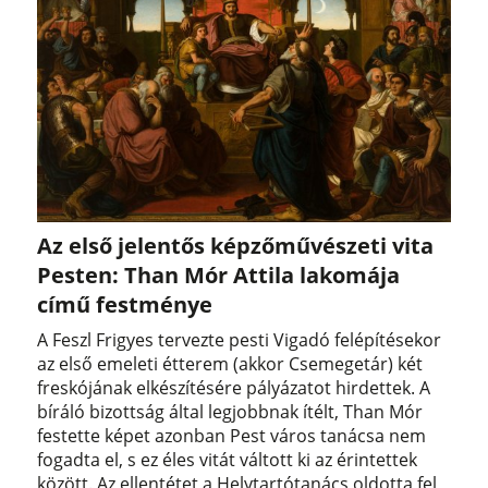
Az első jelentős képzőművészeti vita
Pesten: Than Mór Attila lakomája
című festménye
A Feszl Frigyes tervezte pesti Vigadó felépítésekor
az első emeleti étterem (akkor Csemegetár) két
freskójának elkészítésére pályázatot hirdettek. A
bíráló bizottság által legjobbnak ítélt, Than Mór
festette képet azonban Pest város tanácsa nem
fogadta el, s ez éles vitát váltott ki az érintettek
között. Az ellentétet a Helytartótanács oldotta fel