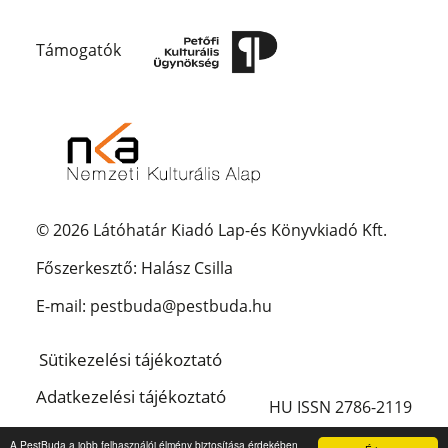
Támogatók
© 2026 Látóhatár Kiadó Lap-és Könyvkiadó Kft.
Főszerkesztő: Halász Csilla
E-mail: pestbuda@pestbuda.hu
Sütikezelési tájékoztató
Adatkezelési tájékoztató
HU ISSN 2786-2119
Impresszum
A PestBuda a jobb felhasználói élmény biztosítása érdekében