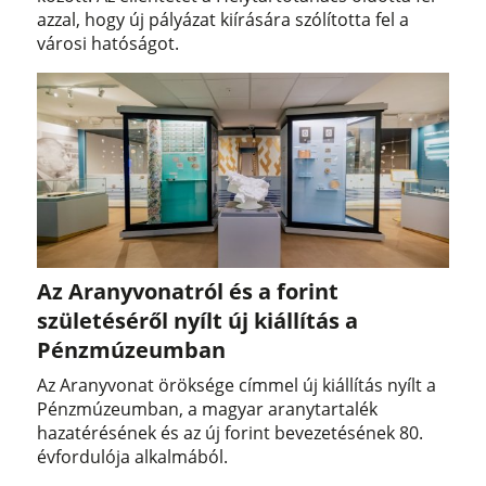
azzal, hogy új pályázat kiírására szólította fel a
városi hatóságot.
Az Aranyvonatról és a forint
születéséről nyílt új kiállítás a
Pénzmúzeumban
Az Aranyvonat öröksége címmel új kiállítás nyílt a
Pénzmúzeumban, a magyar aranytartalék
hazatérésének és az új forint bevezetésének 80.
évfordulója alkalmából.