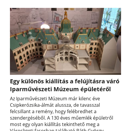
Egy különös kiállítás a felújításra váró
Iparművészeti Múzeum épületéről
Az Iparművészeti Múzeum már kilenc éve
Csipkerózsika-álmát alussza, de tavasszal
felcsillant a remény, hogy felébredhet a
szendergéséből. A 130 éves műemlék épületről
most egy olyan kiállítás tekinthető meg a
Városligeti fasorban található Ráth György-