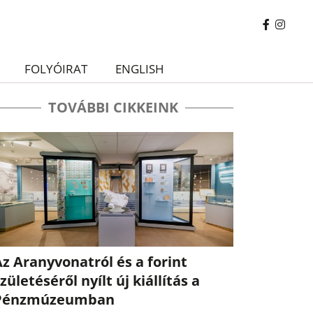
FOLYÓIRAT
ENGLISH
TOVÁBBI CIKKEINK
z Aranyvonatról és a forint
zületéséről nyílt új kiállítás a
Pénzmúzeumban