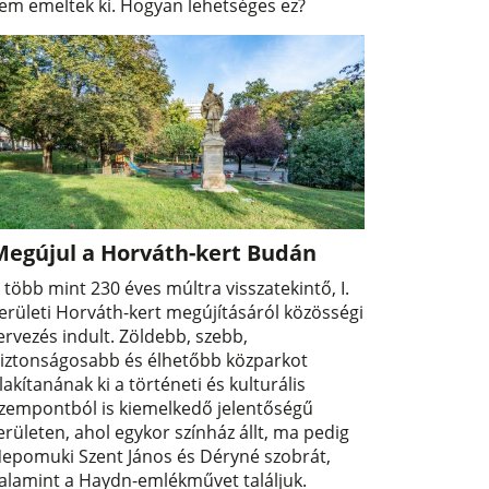
em emeltek ki. Hogyan lehetséges ez?
Megújul a Horváth-kert Budán
 több mint 230 éves múltra visszatekintő, I.
erületi Horváth-kert megújításáról közösségi
ervezés indult. Zöldebb, szebb,
iztonságosabb és élhetőbb közparkot
lakítanának ki a történeti és kulturális
zempontból is kiemelkedő jelentőségű
erületen, ahol egykor színház állt, ma pedig
epomuki Szent János és Déryné szobrát,
alamint a Haydn-emlékművet találjuk.