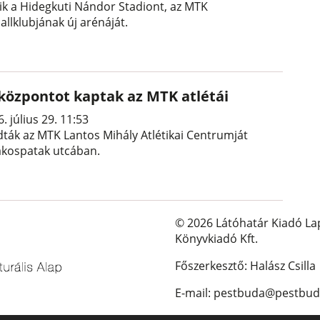
tik a Hidegkuti Nándor Stadiont, az MTK
allklubjának új arénáját.
 központot kaptak az MTK atlétái
. július 29. 11:53
dták az MTK Lantos Mihály Atlétikai Centrumját
ákospatak utcában.
© 2026 Látóhatár Kiadó La
Könyvkiadó Kft.
Főszerkesztő: Halász Csilla
E-mail: pestbuda@pestbud