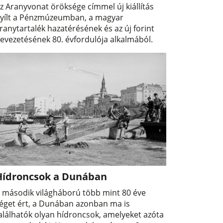
z Aranyvonat öröksége címmel új kiállítás
yílt a Pénzmúzeumban, a magyar
ranytartalék hazatérésének és az új forint
evezetésének 80. évfordulója alkalmából.
Hídroncsok a Dunában
 második világháború több mint 80 éve
éget ért, a Dunában azonban ma is
alálhatók olyan hídroncsok, amelyeket azóta