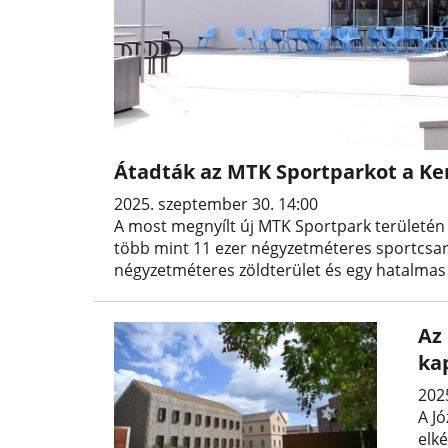
Átadták az MTK Sportparkot a Ke
2025. szeptember 30. 14:00
A most megnyílt új MTK Sportpark területén 
több mint 11 ezer négyzetméteres sportcsa
négyzetméteres zöldterület és egy hatalmas 
Az
ka
202
A Jó
elk