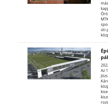
más
kap
Örö
MTK 
spo
úti 
köz
Ép
pá
2022
Az 
Józ
Kár
köz
kis
kisz
roz