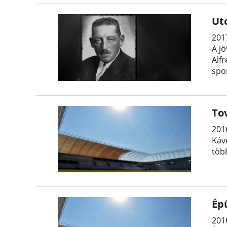
Utc
2017
A j
Alf
spo
To
201
Káv
több
Ép
201