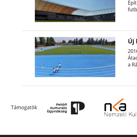
Épí
futb
Új
2016
Áta
a R
Támogatók