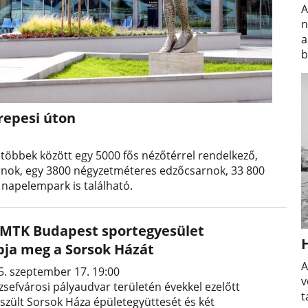
A
n
a
b
repesi úton
többek között egy 5000 fős nézőtérrel rendelkező,
rnok, egy 3800 négyzetméteres edzőcsarnok, 33 800
napelempark is található.
 MTK Budapest sportegyesület
pja meg a Sorsok Házát
A
5. szeptember 17. 19:00
v
zsefvárosi pályaudvar területén évekkel ezelőtt
t
észült Sorsok Háza épületegyüttesét és két