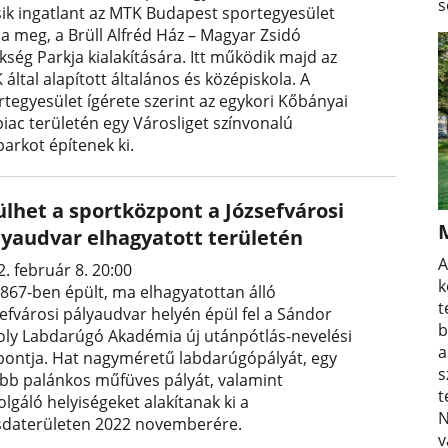
s
ik ingatlant az MTK Budapest sportegyesület
ja meg, a Brüll Alfréd Ház – Magyar Zsidó
kség Parkja kialakítására. Itt működik majd az
által alapított általános és középiskola. A
rtegyesület ígérete szerint az egykori Kőbányai
piac területén egy Városliget színvonalú
parkot építenek ki.
ülhet a sportközpont a Józsefvárosi
lyaudvar elhagyatott területén
A
. február 8. 20:00
k
1867-ben épült, ma elhagyatottan álló
t
sefvárosi pályaudvar helyén épül fel a Sándor
b
oly Labdarúgó Akadémia új utánpótlás-nevelési
a
pontja. Hat nagyméretű labdarúgópályát, egy
s
ebb palánkos műfüves pályát, valamint
t
olgáló helyiségeket alakítanak ki a
N
sdaterületen 2022 novemberére.
v