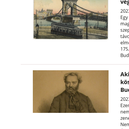
vé
202
Egy
mag
sze
távo
elm
175.
Bud
Ak
kö
Bu
2023
Eze
nem
zen
Nem