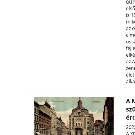
úti 
els
is 
mik
az 
cím
öss
fejl
elk
az 
zen
éle
alk
A 
sz
ér
202
A XI