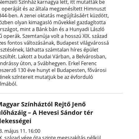
Nemzeti Színház karnagya lett, itt mutatták be
ő operáját és az általa megzenésített Himnuszt
1844-ben. A zenei oktatás megújításáért küzdött,
özben olyan kimagasló művekkel gazdagította
országot, mint a Bánk bán és a Hunyadi László
ű operák. Szemtanúja volt a hosszú XIX. század
zes fontos változásának, Budapest világvárossá
esztésének, láthatta számtalan híres épület
észültét. Lakott a budai Várban, a Belvárosban,
Andrássy úton, a Svábhegyen. Erkel Ferenc
eszerző 130 éve hunyt el Budapesten, fővárosi
tének színtereit mutatjuk be az évforduló
almából.
Magyar Színháztól Rejtő Jenő
ülőházáig – A Hevesi Sándor tér
dekességei
3. május 11. 16:00
X. század vége óta szinte megszakítás nélkül