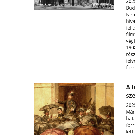
202
Buda
Nem
hiv
fel
fil
végi
190
rés
felv
forr
A 
sz
202
Már
hat
for
let