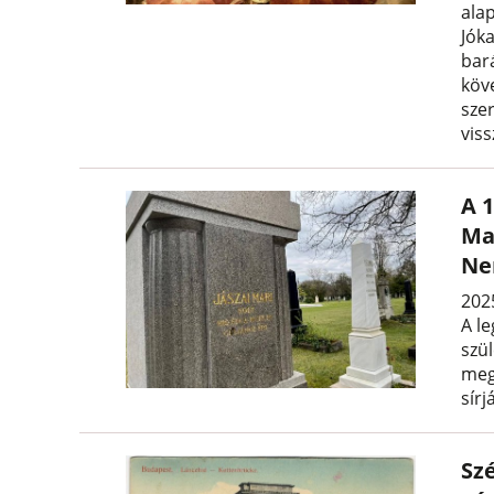
ala
Jók
bar
köv
szer
vis
A 1
Ma
Ne
2025
A l
szü
meg
sír
Sz