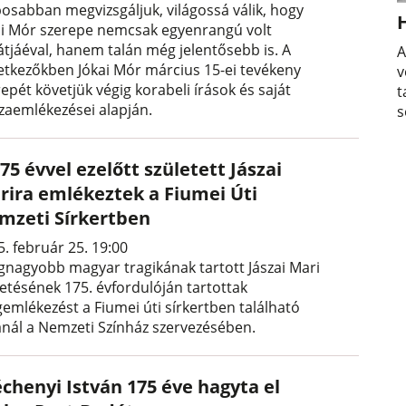
posabban megvizsgáljuk, világossá válik, hogy
ai Mór szerepe nemcsak egyenrangú volt
átjáéval, hanem talán még jelentősebb is. A
A
etkezőkben Jókai Mór március 15-ei tevékeny
v
epét követjük végig korabeli írások és saját
t
szaemlékezései alapján.
s
75 évvel ezelőtt született Jászai
rira emlékeztek a Fiumei Úti
mzeti Sírkertben
. február 25. 19:00
egnagyobb magyar tragikának tartott Jászai Mari
letésének 175. évfordulóján tartottak
emlékezést a Fiumei úti sírkertben található
jánál a Nemzeti Színház szervezésében.
échenyi István 175 éve hagyta el