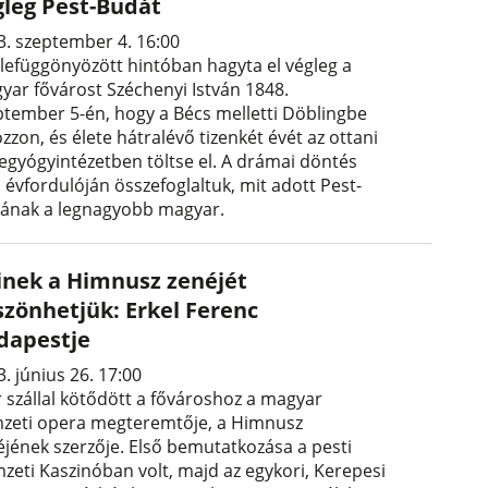
gleg Pest-Budát
3. szeptember 4. 16:00
 lefüggönyözött hintóban hagyta el végleg a
yar fővárost Széchenyi István 1848.
ptember 5-én, hogy a Bécs melletti Döblingbe
zzon, és élete hátralévő tizenkét évét az ottani
egyógyintézetben töltse el. A drámai döntés
 évfordulóján összefoglaltuk, mit adott Pest-
ának a legnagyobb magyar.
inek a Himnusz zenéjét
szönhetjük: Erkel Ferenc
dapestje
. június 26. 17:00
r szállal kötődött a fővároshoz a magyar
zeti opera megteremtője, a Himnusz
éjének szerzője. Első bemutatkozása a pesti
zeti Kaszinóban volt, majd az egykori, Kerepesi