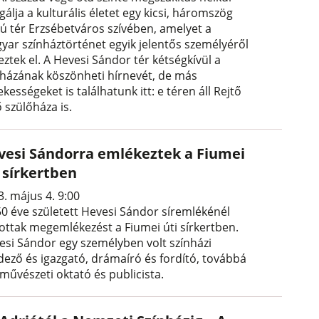
gálja a kulturális életet egy kicsi, háromszög
kú tér Erzsébetváros szívében, amelyet a
yar színháztörténet egyik jelentős személyéről
ztek el. A Hevesi Sándor tér kétségkívül a
nházának köszönheti hírnevét, de más
kességeket is találhatunk itt: e téren áll Rejtő
 szülőháza is.
vesi Sándorra emlékeztek a Fiumei
 sírkertben
3. május 4. 9:00
50 éve született Hevesi Sándor síremlékénél
tottak megemlékezést a Fiumei úti sírkertben.
esi Sándor egy személyben volt színházi
dező és igazgató, drámaíró és fordító, továbbá
művészeti oktató és publicista.