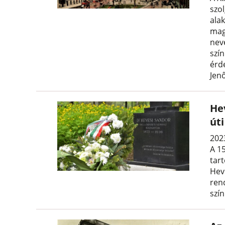
szol
ala
mag
neve
szí
érde
Jenő
He
úti
202
A 1
tar
Hev
ren
szín