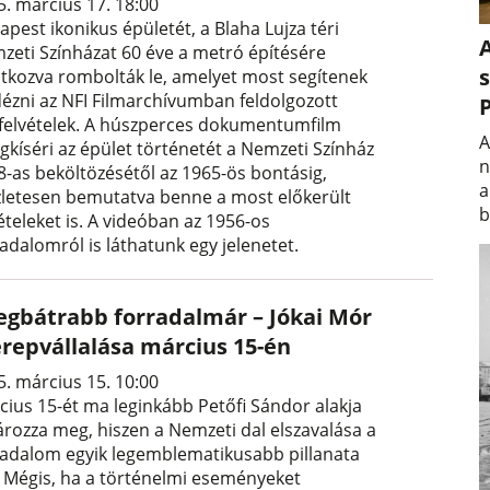
5. március 17. 18:00
pest ikonikus épületét, a Blaha Lujza téri
A
zeti Színházat 60 éve a metró építésére
s
atkozva rombolták le, amelyet most segítenek
idézni az NFI Filmarchívumban feldolgozott
mfelvételek. A húszperces dokumentumfilm
A
gkíséri az épület történetét a Nemzeti Színház
n
8-as beköltözésétől az 1965-ös bontásig,
a
zletesen bemutatva benne a most előkerült
b
ételeket is. A videóban az 1956-os
adalomról is láthatunk egy jelenetet.
legbátrabb forradalmár – Jókai Mór
erepvállalása március 15-én
5. március 15. 10:00
cius 15-ét ma leginkább Petőfi Sándor alakja
ározza meg, hiszen a Nemzeti dal elszavalása a
radalom egyik legemblematikusabb pillanata
t. Mégis, ha a történelmi eseményeket