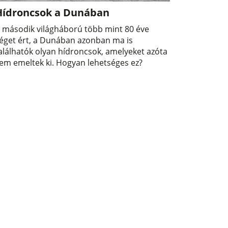
Hídroncsok a Dunában
 második világháború több mint 80 éve
éget ért, a Dunában azonban ma is
alálhatók olyan hídroncsok, amelyeket azóta
em emeltek ki. Hogyan lehetséges ez?