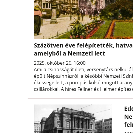
Százötven éve felépítették, hatv
amelyből a Nemzeti lett
2025. október 26. 16:00
Ami a csinosságát illeti, versenytárs nélkül 
épült Népszínházról, a későbbi Nemzeti Szín
ékessége lett, a pompás külső mögött aranyoz
csillárokkal. A híres Fellner és Helmer építés
Edd
Ne
fe