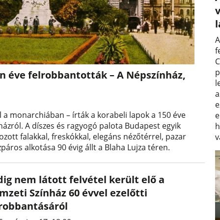
v
A
f
C
p
an éve felrobbantották – A Népszínház,
l
a
e
áll a monarchiában – írták a korabeli lapok a 150 éve
e
házról. A díszes és ragyogó palota Budapest egyik
h
ott falakkal, freskókkal, elegáns nézőtérrel, pazar
v
zpáros alkotása 90 évig állt a Blaha Lujza téren.
ig nem látott felvétel került elő a
mzeti Színház 60 évvel ezelőtti
lrobbantásáról