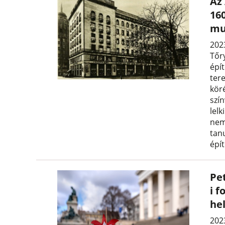
Az
160
mu
2023
Tőr
épí
ter
kör
szí
lel
nem
tan
épí
Pe
i f
he
202