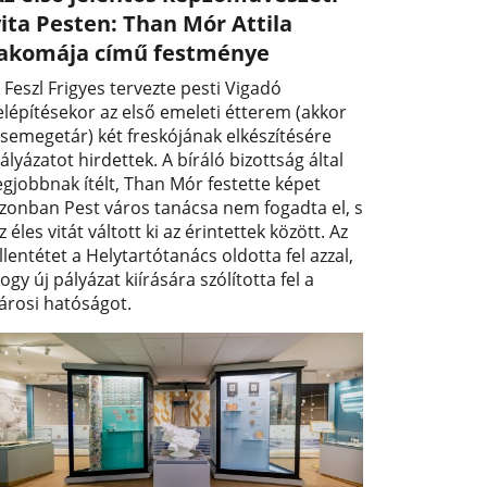
ita Pesten: Than Mór Attila
lakomája című festménye
 Feszl Frigyes tervezte pesti Vigadó
elépítésekor az első emeleti étterem (akkor
semegetár) két freskójának elkészítésére
ályázatot hirdettek. A bíráló bizottság által
egjobbnak ítélt, Than Mór festette képet
zonban Pest város tanácsa nem fogadta el, s
z éles vitát váltott ki az érintettek között. Az
llentétet a Helytartótanács oldotta fel azzal,
ogy új pályázat kiírására szólította fel a
árosi hatóságot.