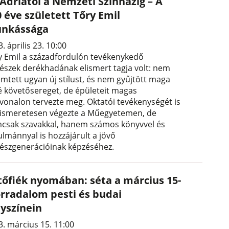
 Adriától a Nemzeti Színházig – A
 éve született Tőry Emil
nkássága
. április 23. 10:00
y Emil a századfordulón tevékenykedő
tészek derékhadának elismert tagja volt: nem
emtett ugyan új stílust, és nem gyűjtött maga
é követősereget, de épületeit magas
nvonalon tervezte meg. Oktatói tevékenységét is
kiismeretesen végezte a Műegyetemen, de
csak szavakkal, hanem számos könyvvel és
ulmánnyal is hozzájárult a jövő
tészgenerációinak képzéséhez.
tőfiék nyomában: séta a március 15-
orradalom pesti és budai
lyszínein
3. március 15. 11:00