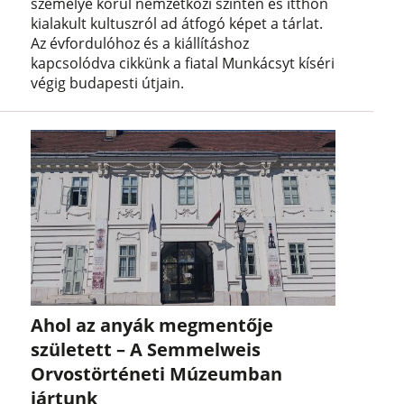
személye körül nemzetközi szinten és itthon
kialakult kultuszról ad átfogó képet a tárlat.
Az évfordulóhoz és a kiállításhoz
kapcsolódva cikkünk a fiatal Munkácsyt kíséri
végig budapesti útjain.
Ahol az anyák megmentője
született – A Semmelweis
Orvostörténeti Múzeumban
jártunk