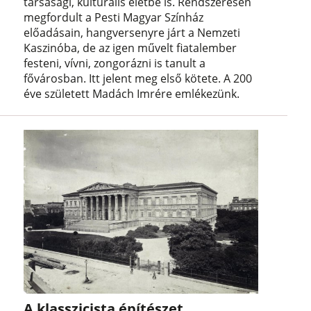
társasági, kulturális életbe is. Rendszeresen
megfordult a Pesti Magyar Színház
előadásain, hangversenyre járt a Nemzeti
Kaszinóba, de az igen művelt fiatalember
festeni, vívni, zongorázni is tanult a
fővárosban. Itt jelent meg első kötete. A 200
éve született Madách Imrére emlékezünk.
A klasszicista építészet