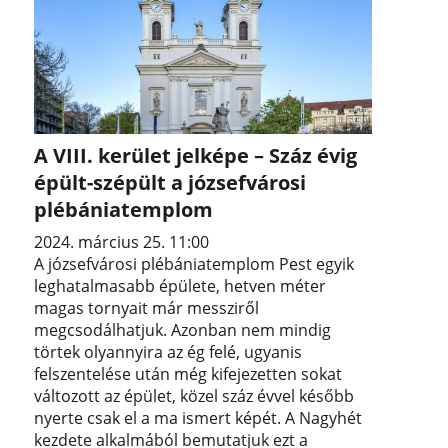
A VIII. kerület jelképe – Száz évig
épült-szépült a józsefvárosi
plébániatemplom
2024. március 25. 11:00
A józsefvárosi plébániatemplom Pest egyik
leghatalmasabb épülete, hetven méter
magas tornyait már messziről
megcsodálhatjuk. Azonban nem mindig
törtek olyannyira az ég felé, ugyanis
felszentelése után még kifejezetten sokat
változott az épület, közel száz évvel később
nyerte csak el a ma ismert képét. A Nagyhét
kezdete alkalmából bemutatjuk ezt a