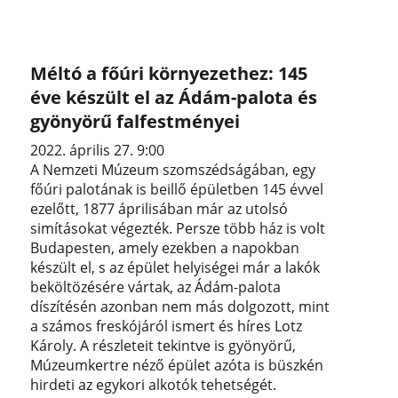
Méltó a főúri környezethez: 145
éve készült el az Ádám-palota és
gyönyörű falfestményei
2022. április 27. 9:00
A Nemzeti Múzeum szomszédságában, egy
főúri palotának is beillő épületben 145 évvel
ezelőtt, 1877 áprilisában már az utolsó
simításokat végezték. Persze több ház is volt
Budapesten, amely ezekben a napokban
készült el, s az épület helyiségei már a lakók
beköltözésére vártak, az Ádám-palota
díszítésén azonban nem más dolgozott, mint
a számos freskójáról ismert és híres Lotz
Károly. A részleteit tekintve is gyönyörű,
Múzeumkertre néző épület azóta is büszkén
hirdeti az egykori alkotók tehetségét.