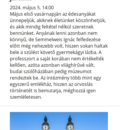
2024. május 5. 14:00
Május első vasárnapján az édesanyákat
ünnepeljük, akiknek életünket köszönhetjük,
és akik mindig feltétel nélkül szeretnek
bennünket. Anyának lenni azonban nem
könnyű, de Semmelweis Ignác felfedezése
előtt még nehezebb volt, hiszen sokan haltak
bele a szülést követő gyermekágyi lázba. A
professzort a saját korában nem értékelték
kellően, azóta azonban világhírűvé vált,
budai szülőházában pedig múzeumot
rendeztek be. Az intézmény több mint egy
egyszerű emlékház, hiszen az orvoslás
történetét is bemutatja, méghozzá igen
szemléletesen.