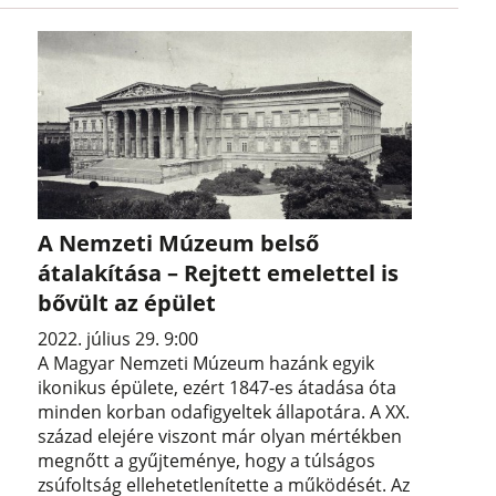
A Nemzeti Múzeum belső
átalakítása – Rejtett emelettel is
bővült az épület
2022. július 29. 9:00
A Magyar Nemzeti Múzeum hazánk egyik
ikonikus épülete, ezért 1847-es átadása óta
minden korban odafigyeltek állapotára. A XX.
század elejére viszont már olyan mértékben
megnőtt a gyűjteménye, hogy a túlságos
zsúfoltság ellehetetlenítette a működését. Az