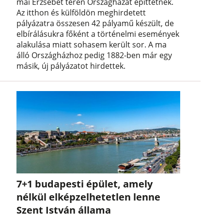
mai Erzsébet téren Országházat építtetnek.
Az itthon és külföldön meghirdetett
pályázatra összesen 42 pályamű készült, de
elbírálásukra főként a történelmi események
alakulása miatt sohasem került sor. A ma
álló Országházhoz pedig 1882-ben már egy
másik, új pályázatot hirdettek.
7+1 budapesti épület, amely
nélkül elképzelhetetlen lenne
Szent István állama