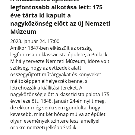
legfontosabb alkotása lett: 175
éve tárta ki kapuit a
nagyközönség előtt az új Nemzeti
Múzeum
2023. január 24. 17:00
Amikor 1847-ben elkészült az ország
legfontosabb klasszicista épülete, a Pollack
Mihály tervezte Nemzeti Múzeum, időre volt
szükség, hogy az évtizedek alatt
összegyűjtött műtárgyakat és könyveket
méltóképpen elhelyezzék benne, s
létrehozzák a kiállítási tereket. A
nagyközönség előtt a klasszicista palota 175
évvel ezelőtt, 1848. január 24-én nyílt meg,
de ekkor még senki sem gondolta, hogy
kevesebb, mint két hónap múlva az épület
olyan események színtere lesz, amellyel
örökre nemzeti jelképpé válik.