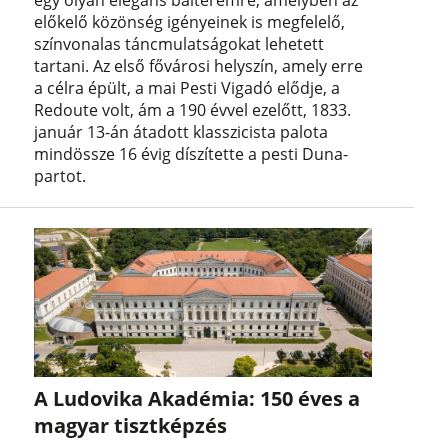
egy olyan elegáns bálteremre, amelyben az
előkelő közönség igényeinek is megfelelő,
színvonalas táncmulatságokat lehetett
tartani. Az első fővárosi helyszín, amely erre
a célra épült, a mai Pesti Vigadó elődje, a
Redoute volt, ám a 190 évvel ezelőtt, 1833.
január 13-án átadott klasszicista palota
mindössze 16 évig díszítette a pesti Duna-
partot.
A Ludovika Akadémia: 150 éves a
magyar tisztképzés