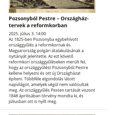
Pozsonyból Pestre – Országház-
tervek a reformkorban
2025. július 3. 14:00
Az 1825-ben Pozsonyba egybehívott
országgyűlés a reformkornak és
Magyarország polgári átalakulásának a
nyitányát jelentette. Az ezt követő
reformkori országgyűléseken merült fel,
hogy az országgyűlést Pozsonyból Pestre
kellene helyezni és ott új Országházat
építeni. Többféle elgondolás látott
napvilágot, amelyek végül nem valósultak
meg. Az országgyűlés Pesten tartását viszont
1848 áprilisában törvény mondta ki, és
júliusban ott is nyílt meg.