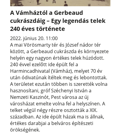
A Vámháztól a Gerbeaud
cukrászdáig – Egy legendás telek
240 éves története
2022. június 20. 11:00
A mai Vörösmarty tér és József nádor tér
között, a Gerbeaud cukrászda és környezete
helyén egy nagyon értékes telek húzódott.
240 évvel ezelőtt ide épült fel a
Harmincadhivatal (Vámház), melyet 70 év
után ódivatúnak ítéltek meg és lebontottak.
A területet ezután többen is szerették volna
hasznosítani, gróf Széchenyi István a
Nemzeti Kaszinót, Pest városa az új
városházat emelte volna fel a helyszínen. A
telket végül négy részre osztották a XIX.
században. Az ide épült házak ma is állnak,
értékes darabjai a belváros építészeti
örökségének.