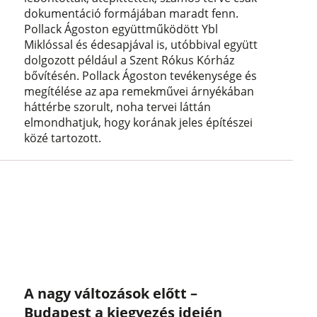
dokumentáció formájában maradt fenn.
Pollack Ágoston együttműködött Ybl
Miklóssal és édesapjával is, utóbbival együtt
dolgozott például a Szent Rókus Kórház
bővítésén. Pollack Ágoston tevékenysége és
megítélése az apa remekművei árnyékában
háttérbe szorult, noha tervei láttán
elmondhatjuk, hogy korának jeles építészei
közé tartozott.
A nagy változások előtt –
Budapest a kiegyezés idején