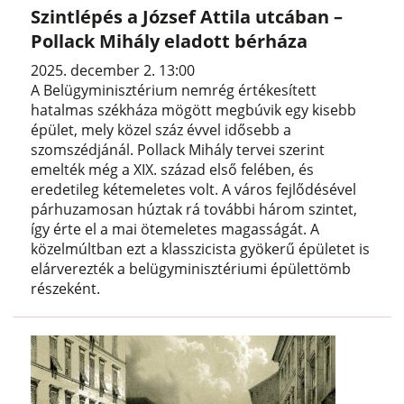
Szintlépés a József Attila utcában –
Pollack Mihály eladott bérháza
2025. december 2. 13:00
A Belügyminisztérium nemrég értékesített
hatalmas székháza mögött megbúvik egy kisebb
épület, mely közel száz évvel idősebb a
szomszédjánál. Pollack Mihály tervei szerint
emelték még a XIX. század első felében, és
eredetileg kétemeletes volt. A város fejlődésével
párhuzamosan húztak rá további három szintet,
így érte el a mai ötemeletes magasságát. A
közelmúltban ezt a klasszicista gyökerű épületet is
elárverezték a belügyminisztériumi épülettömb
részeként.