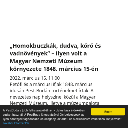
„Homokbuczkák, dudva, kóró és
vadnövények” – Ilyen volt a
Magyar Nemzeti Múzeum
környezete 1848. március 15-én
2022. március 15. 11:00
Petőfi és a márciusi ifjak 1848. március
idusán Pest-Budán történelmet írtak. A
nevezetes nap helyszínei közül a Magyar
Nemzeti Múzeum, illetve a múzeumpalota
előtti tér vált leginkább emblematikussá. Az
A PestBuda a jobb felhasználói élmény biztosítása érdekében
Értem
sütiket használ. A PestBuda látogatásával Ön beleegyezik az
eseményt minden évben megidézzük, a
ilyen adatfájlok fogadásába és elfogadja az adat- és sütikezelésre vonatkozó irányelveket.
szereplőkről is megemlékezünk, de a
További információk