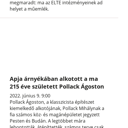
megmaradt: ma az ELTE intézményeinek ad
helyet a műemlék.
Apja árnyékában alkotott a ma
215 éve született Pollack Ágoston
2022. június 9. 9:00
Pollack Ágoston, a klasszicista építészet
kiemelkedő alkotójának, Pollack Mihálynak a
fia számos köz- és magánépületet jegyzett
Pesten és Budán. A legtöbbet mára
lebontották, átépíttették, számos terve csak