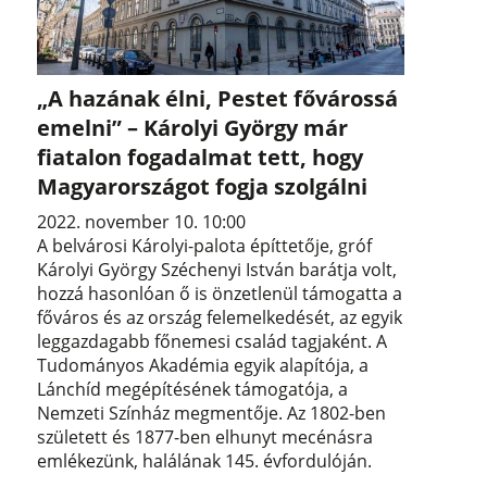
„A hazának élni, Pestet fővárossá
emelni” – Károlyi György már
fiatalon fogadalmat tett, hogy
Magyarországot fogja szolgálni
2022. november 10. 10:00
A belvárosi Károlyi-palota építtetője, gróf
Károlyi György Széchenyi István barátja volt,
hozzá hasonlóan ő is önzetlenül támogatta a
főváros és az ország felemelkedését, az egyik
leggazdagabb főnemesi család tagjaként. A
Tudományos Akadémia egyik alapítója, a
Lánchíd megépítésének támogatója, a
Nemzeti Színház megmentője. Az 1802-ben
született és 1877-ben elhunyt mecénásra
emlékezünk, halálának 145. évfordulóján.