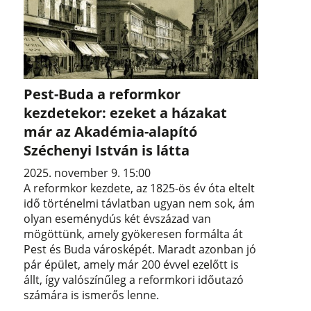
Pest-Buda a reformkor
kezdetekor: ezeket a házakat
már az Akadémia-alapító
Széchenyi István is látta
2025. november 9. 15:00
A reformkor kezdete, az 1825-ös év óta eltelt
idő történelmi távlatban ugyan nem sok, ám
olyan eseménydús két évszázad van
mögöttünk, amely gyökeresen formálta át
Pest és Buda városképét. Maradt azonban jó
pár épület, amely már 200 évvel ezelőtt is
állt, így valószínűleg a reformkori időutazó
számára is ismerős lenne.