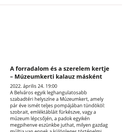
A forradalom és a szerelem kertje
– Múzeumkerti kalauz másként
2022. április 24. 19:00
A Belváros egyik leghangulatosabb
szabadtéri helyszíne a Múzeumkert, amely
pár éve ismét teljes pompájában tündököl:
szobrait, emléktábláit fürkészve, vagy a
múzeum lépcsőjén, a padok egyikén
megpihenve eszünkbe juthat, milyen gazdag
múltja van ennek a különleges történelmi