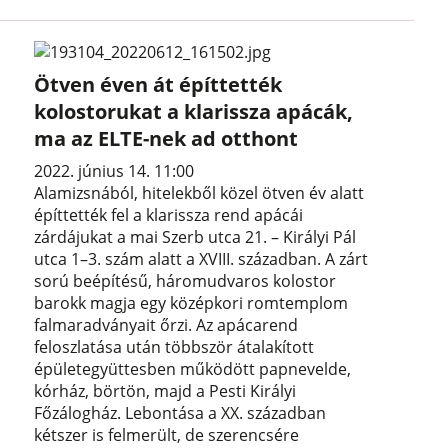
Ötven éven át építtették
kolostorukat a klarissza apácák,
ma az ELTE-nek ad otthont
2022. június 14. 11:00
Alamizsnából, hitelekből közel ötven év alatt
építtették fel a klarissza rend apácái
zárdájukat a mai Szerb utca 21. – Királyi Pál
utca 1–3. szám alatt a XVIII. században. A zárt
sorú beépítésű, háromudvaros kolostor
barokk magja egy középkori romtemplom
falmaradványait őrzi. Az apácarend
feloszlatása után többször átalakított
épületegyüttesben működött papnevelde,
kórház, börtön, majd a Pesti Királyi
Főzálogház. Lebontása a XX. században
kétszer is felmerült, de szerencsére