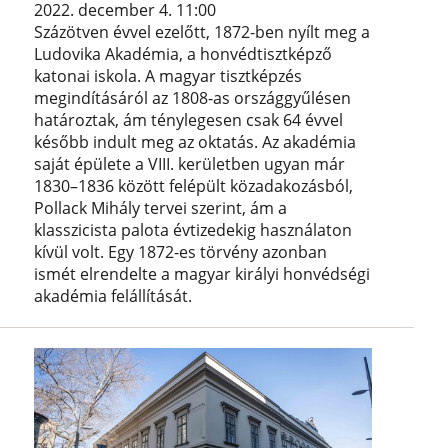
2022. december 4. 11:00
Százötven évvel ezelőtt, 1872-ben nyílt meg a
Ludovika Akadémia, a honvédtisztképző
katonai iskola. A magyar tisztképzés
megindításáról az 1808-as országgyűlésen
határoztak, ám ténylegesen csak 64 évvel
később indult meg az oktatás. Az akadémia
saját épülete a VIII. kerületben ugyan már
1830–1836 között felépült közadakozásból,
Pollack Mihály tervei szerint, ám a
klasszicista palota évtizedekig használaton
kívül volt. Egy 1872-es törvény azonban
ismét elrendelte a magyar királyi honvédségi
akadémia felállítását.