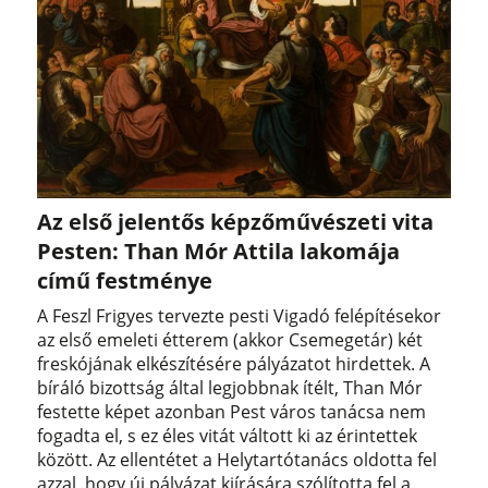
Az első jelentős képzőművészeti vita
Pesten: Than Mór Attila lakomája
című festménye
A Feszl Frigyes tervezte pesti Vigadó felépítésekor
az első emeleti étterem (akkor Csemegetár) két
freskójának elkészítésére pályázatot hirdettek. A
bíráló bizottság által legjobbnak ítélt, Than Mór
festette képet azonban Pest város tanácsa nem
fogadta el, s ez éles vitát váltott ki az érintettek
között. Az ellentétet a Helytartótanács oldotta fel
azzal, hogy új pályázat kiírására szólította fel a