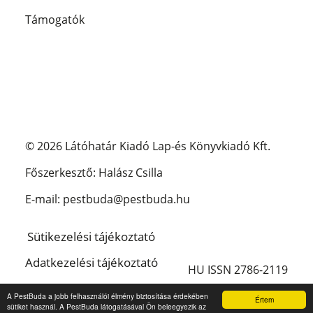
Támogatók
© 2026 Látóhatár Kiadó Lap-és Könyvkiadó Kft.
Főszerkesztő: Halász Csilla
E-mail: pestbuda@pestbuda.hu
Sütikezelési tájékoztató
Adatkezelési tájékoztató
HU ISSN 2786-2119
Impresszum
A PestBuda a jobb felhasználói élmény biztosítása érdekében
Értem
sütiket használ. A PestBuda látogatásával Ön beleegyezik az