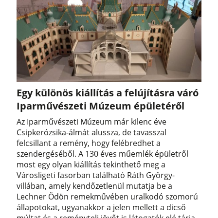
Egy különös kiállítás a felújításra váró
Iparművészeti Múzeum épületéről
Az Iparművészeti Múzeum már kilenc éve
Csipkerózsika-álmát alussza, de tavasszal
felcsillant a remény, hogy felébredhet a
szendergéséből. A 130 éves műemlék épületről
most egy olyan kiállítás tekinthető meg a
Városligeti fasorban található Ráth György-
villában, amely kendőzetlenül mutatja be a
Lechner Ödön remekművében uralkodó szomorú
állapotokat, ugyanakkor a jelen mellett a dicső
múltat és a reményteli jövőt is látogatók elé tárja.