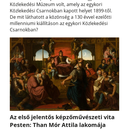
Közlekedési Múzeum volt, amely az egykori
Közlekedési Csarnokban kapott helyet 1899-től.
De mit láthatott a közönség a 130 évvel ezelőtti
millenniumi kiállításon az egykori Közlekedési
Csarnokban?
Az első jelentős képzőművészeti vita
Pesten: Than Mór Attila lakomája