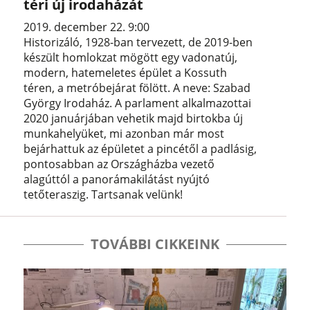
téri új irodaházát
2019. december 22. 9:00
Historizáló, 1928-ban tervezett, de 2019-ben
készült homlokzat mögött egy vadonatúj,
modern, hatemeletes épület a Kossuth
téren, a metróbejárat fölött. A neve: Szabad
György Irodaház. A parlament alkalmazottai
2020 januárjában vehetik majd birtokba új
munkahelyüket, mi azonban már most
bejárhattuk az épületet a pincétől a padlásig,
pontosabban az Országházba vezető
alagúttól a panorámakilátást nyújtó
tetőteraszig. Tartsanak velünk!
TOVÁBBI CIKKEINK