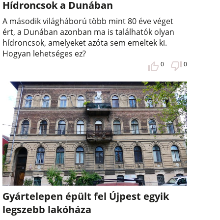
Hídroncsok a Dunában
A második világháború több mint 80 éve véget
ért, a Dunában azonban ma is találhatók olyan
hídroncsok, amelyeket azóta sem emeltek ki.
Hogyan lehetséges ez?
0
0
Gyártelepen épült fel Újpest egyik
legszebb lakóháza