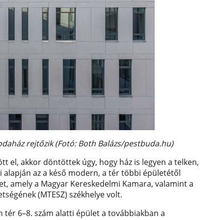
daház rejtőzik (Fotó: Both Balázs/pestbuda.hu)
 el, akkor döntöttek úgy, hogy ház is legyen a telken,
i alapján az a késő modern, a tér többi épületétől
ület, amely a Magyar Kereskedelmi Kamara, valamint a
tségének (MTESZ) székhelye volt.
h tér 6–8. szám alatti épület a továbbiakban a