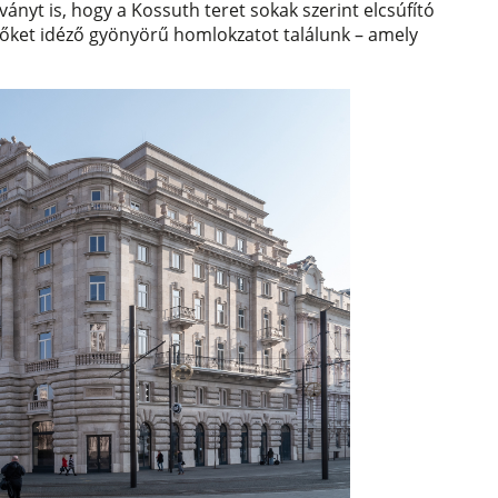
ányt is, hogy a Kossuth teret sokak szerint elcsúfító
időket idéző gyönyörű homlokzatot találunk – amely