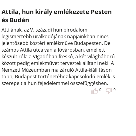
Attila, hun király emlékezete Pesten
és Budán
Attilának, az V. századi hun birodalom
legismertebb uralkodójának napjainkban nincs
jelentősebb köztéri emlékműve Budapesten. De
számos Attila utca van a fővárosban, emellett
készült róla a VIgadóban freskó, a két világháború
között pedig emlékművet terveztek állítani neki. A
Nemzeti Múzeumban ma záruló Attila-kiállításon
több, Budapest történetéhez kapcsolódó emlék is
szerepelt a hun fejedelemmel összefüggésben.
0
0