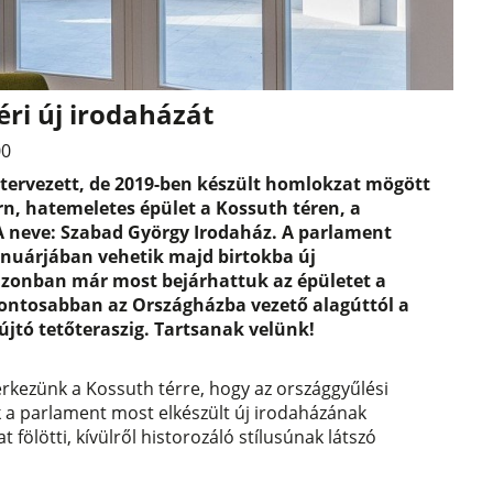
ri új irodaházát
00
 tervezett, de 2019-ben készült homlokzat mögött
n, hatemeletes épület a Kossuth téren, a
 A neve: Szabad György Irodaház. A parlament
anuárjában vehetik majd birtokba új
zonban már most bejárhattuk az épületet a
 pontosabban az Országházba vezető alagúttól a
jtó tetőteraszig. Tartsanak velünk!
kezünk a Kossuth térre, hogy az országgyűlési
 a parlament most elkészült új irodaházának
fölötti, kívülről historozáló stílusúnak látszó