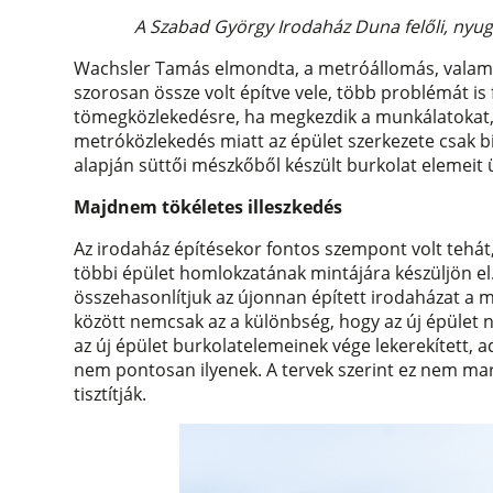
A Szabad György Irodaház Duna felőli, nyug
Wachsler Tamás elmondta, a metróállomás, valamint
szorosan össze volt építve vele, több problémát is f
tömegközlekedésre, ha megkezdik a munkálatokat, v
metróközlekedés miatt az épület szerkezete csak biz
alapján süttői mészkőből készült burkolat elemeit ü
Majdnem tökéletes illeszkedés
Az irodaház építésekor fontos szempont volt tehát
többi épület homlokzatának mintájára készüljön e
összehasonlítjuk az újonnan épített irodaházat a me
között nemcsak az a különbség, hogy az új épület n
az új épület burkolatelemeinek vége lekerekített, a
nem pontosan ilyenek. A tervek szerint ez nem mara
tisztítják.