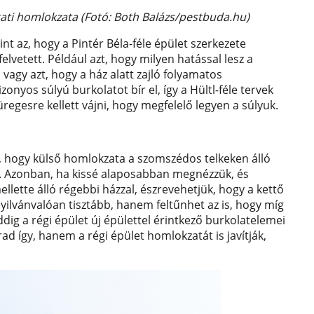
ati homlokzata (Fotó: Both Balázs/pestbuda.hu)
 az, hogy a Pintér Béla-féle épület szerkezete
elvetett. Például azt, hogy milyen hatással lesz a
agy azt, hogy a ház alatt zajló folyamatos
onyos súlyú burkolatot bír el, így a Hültl-féle tervek
regesre kellett vájni, hogy megfelelő legyen a súlyuk.
, hogy külső homlokzata a szomszédos telkeken álló
l. Azonban, ha kissé alaposabban megnézzük, és
llette álló régebbi házzal, észrevehetjük, hogy a kettő
yilvánvalóan tisztább, hanem feltűnhet az is, hogy míg
ddig a régi épület új épülettel érintkező burkolatelemei
d így, hanem a régi épület homlokzatát is javítják,