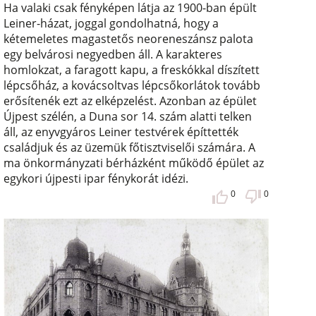
Ha valaki csak fényképen látja az 1900-ban épült
Leiner-házat, joggal gondolhatná, hogy a
kétemeletes magastetős neoreneszánsz palota
egy belvárosi negyedben áll. A karakteres
homlokzat, a faragott kapu, a freskókkal díszített
lépcsőház, a kovácsoltvas lépcsőkorlátok tovább
erősítenék ezt az elképzelést. Azonban az épület
Újpest szélén, a Duna sor 14. szám alatti telken
áll, az enyvgyáros Leiner testvérek építtették
családjuk és az üzemük főtisztviselői számára. A
ma önkormányzati bérházként működő épület az
egykori újpesti ipar fénykorát idézi.
0
0