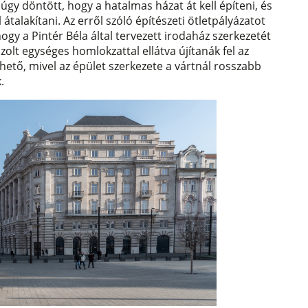
y döntött, hogy a hatalmas házat át kell építeni, és
talakítani. Az erről szóló építészeti ötletpályázatot
hogy a Pintér Béla által tervezett irodaház szerkezetét
olt egységes homlokzattal ellátva újítanák fel az
hető, mivel az épület szerkezete a vártnál rosszabb
.