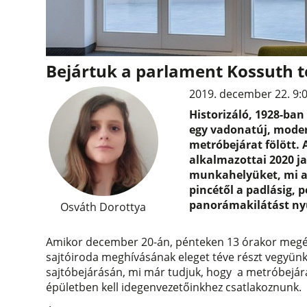
Bejártuk a parlament Kossuth té
2019. december 22. 9:
Historizáló, 1928-ban
egy vadonatúj, moder
metróbejárat fölött.
alkalmazottai 2020 j
munkahelyüket, mi a
pincétől a padlásig,
panorámakilátást nyú
Osváth Dorottya
Amikor december 20-án, pénteken 13 órakor megér
sajtóiroda meghívásának eleget téve részt vegyünk
sajtóbejárásán, mi már tudjuk, hogy a metróbejárat 
épületben kell idegenvezetőinkhez csatlakoznunk.