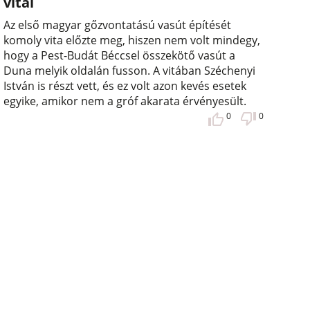
vitái
Az első magyar gőzvontatású vasút építését
komoly vita előzte meg, hiszen nem volt mindegy,
hogy a Pest-Budát Béccsel összekötő vasút a
Duna melyik oldalán fusson. A vitában Széchenyi
István is részt vett, és ez volt azon kevés esetek
egyike, amikor nem a gróf akarata érvényesült.
0
0