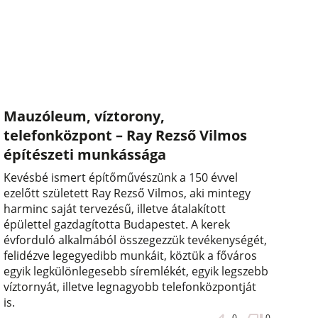
Mauzóleum, víztorony,
telefonközpont – Ray Rezső Vilmos
építészeti munkássága
Kevésbé ismert építőművészünk a 150 évvel
ezelőtt született Ray Rezső Vilmos, aki mintegy
harminc saját tervezésű, illetve átalakított
épülettel gazdagította Budapestet. A kerek
évforduló alkalmából összegezzük tevékenységét,
felidézve legegyedibb munkáit, köztük a főváros
egyik legkülönlegesebb síremlékét, egyik legszebb
víztornyát, illetve legnagyobb telefonközpontját
is.
0
0