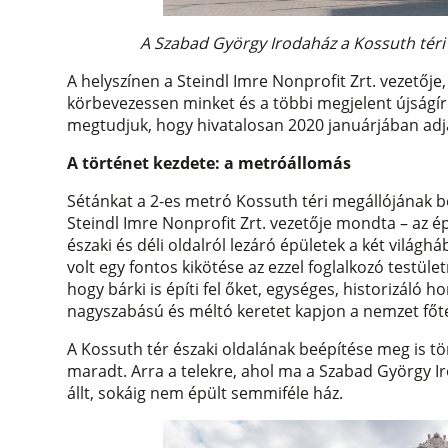
A Szabad György Irodaház a Kossuth téri
A helyszínen a Steindl Imre Nonprofit Zrt. vezető
körbevezessen minket és a többi megjelent újságíró
megtudjuk, hogy hivatalosan 2020 januárjában adj
A történet kezdete: a metróállomás
Sétánkat a 2-es metró Kossuth téri megállójának b
Steindl Imre Nonprofit Zrt. vezetője mondta – az é
északi és déli oldalról lezáró épületek a két világh
volt egy fontos kikötése az ezzel foglalkozó testü
hogy bárki is építi fel őket, egységes, historizáló ho
nagyszabású és méltó keretet kapjon a nemzet főt
A Kossuth tér északi oldalának beépítése meg is tört
maradt. Arra a telekre, ahol ma a Szabad György 
állt, sokáig nem épült semmiféle ház.