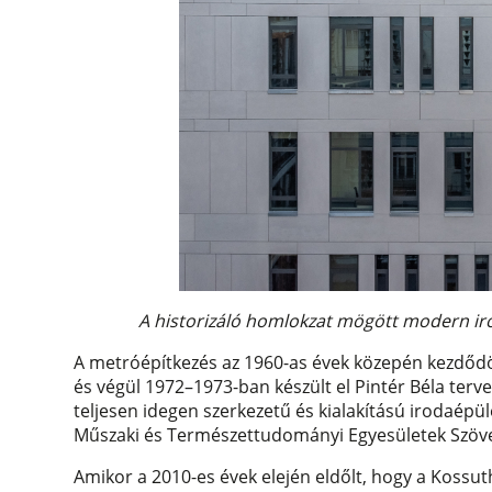
A historizáló homlokzat mögött modern iro
A metróépítkezés az 1960-as évek közepén kezdődött
és végül 1972–1973-ban készült el Pintér Béla terve
teljesen idegen szerkezetű és kialakítású irodaép
Műszaki és Természettudományi Egyesületek Szöve
Amikor a 2010-es évek elején eldőlt, hogy a Kossut