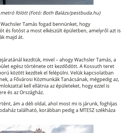
 metró fölött (Fotó: Both Balázs/pestbuda.hu)
je, Wachsler Tamás fogad bennünket, hogy
t és fotóst a most elkészült épületben, amelyről azt is
ák majd át.
ejáratánál kezdtük, mivel – ahogy Wachsler Tamás, a
pület egész története ott kezdődött. A Kossuth teret
áború között kezdtek el felépülni. Velük kapcsolatban
letnek, a Fővárosi Közmunkák Tanácsának, mégpedig az,
mlokzattal kell ellátnia az épületeket, hogy ezzel is
ere és az Országház.
ént, ám a déli oldal, ahol most mi is járunk, foghíjas
Irodaház található, korábban pedig a MTESZ székháza