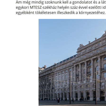
Ám még mindig szoknunk kell a gondolatot és a látv
egykori MTESZ-székház helyén száz évvel ezelőtti 
egyébként tökéletesen illeszkedik a környezetéhez.