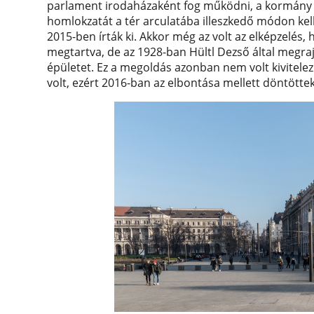
parlament irodaházaként fog működni, a kormány úg
homlokzatát a tér arculatába illeszkedő módon kell á
2015-ben írták ki. Akkor még az volt az elképzelés, 
megtartva, de az 1928-ban Hültl Dezső által megrajz
épületet. Ez a megoldás azonban nem volt kivitelez
volt, ezért 2016-ban az elbontása mellett döntöttek