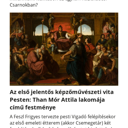
Csarnokban?
Az első jelentős képzőművészeti vita
Pesten: Than Mór Attila lakomája
című festménye
A Feszl Frigyes tervezte pesti Vigadó felépítésekor
az első emeleti étterem (akkor Csemegetár) két