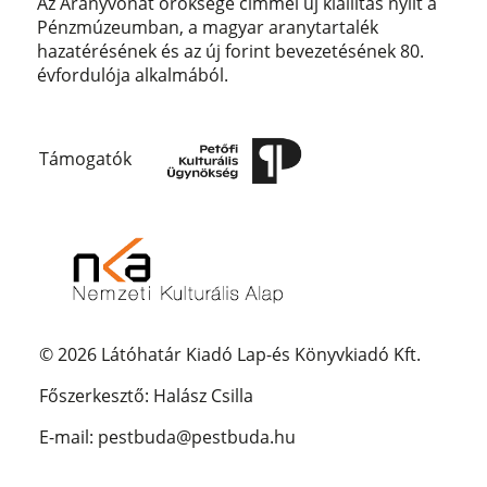
Az Aranyvonat öröksége címmel új kiállítás nyílt a
Pénzmúzeumban, a magyar aranytartalék
hazatérésének és az új forint bevezetésének 80.
évfordulója alkalmából.
Támogatók
© 2026 Látóhatár Kiadó Lap-és Könyvkiadó Kft.
Főszerkesztő: Halász Csilla
E-mail: pestbuda@pestbuda.hu