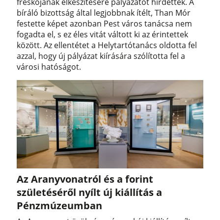
freskójának elkészítésére pályázatot hirdettek. A
bíráló bizottság által legjobbnak ítélt, Than Mór
festette képet azonban Pest város tanácsa nem
fogadta el, s ez éles vitát váltott ki az érintettek
között. Az ellentétet a Helytartótanács oldotta fel
azzal, hogy új pályázat kiírására szólította fel a
városi hatóságot.
Az Aranyvonatról és a forint
születéséről nyílt új kiállítás a
Pénzmúzeumban