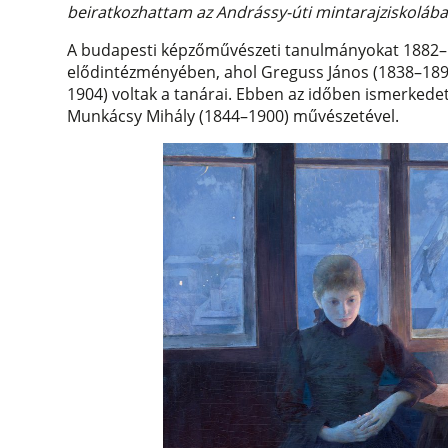
beiratkozhattam az Andrássy-úti mintarajziskolába
A budapesti képzőművészeti tanulmányokat 1882–1
elődintézményében, ahol Greguss János (1838–1892)
1904) voltak a tanárai. Ebben az időben ismerkede
Munkácsy Mihály (1844–1900) művészetével.