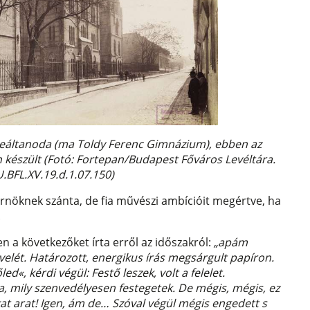
Főreáltanoda (ma Toldy Ferenc Gimnázium), ebben az
án készült (Fotó: Fortepan/Budapest Főváros Levéltára.
HU.BFL.XV.19.d.1.07.150)
nöknek szánta, de fia művészi ambícióit megértve, ha
.
 a következőket írta erről az időszakról:
„apám
velét. Határozott, energikus írás megsárgult papíron.
«, kérdi végül: Festő leszek, volt a felelet.
a, mily szenvedélyesen festegetek. De mégis, mégis, ez
t arat! Igen, ám de… Szóval végül mégis engedett s