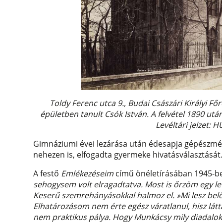
Toldy Ferenc utca 9., Budai Császári Királyi 
épületben tanult Csók István. A felvétel 1890 ut
Levéltári jelzet: 
Gimnáziumi évei lezárása után édesapja gépészmér
nehezen is, elfogadta gyermeke hivatásválasztását
A festő
Emlékezéseim
című önéletírásában 1945-ben
sehogysem volt elragadtatva. Most is őrzöm egy le
Keserű szemrehányásokkal halmoz el. »Mi lesz belőled
Elhatározásom nem érte egész váratlanul, hisz látt
nem praktikus pálya. Hogy Munkácsy mily diadaloka