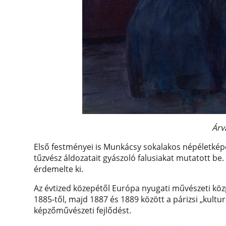
Árv
Első festményei is Munkácsy sokalakos népéletképe
tűzvész áldozatait gyászoló falusiakat mutatott be.
érdemelte ki.
Az évtized közepétől Európa nyugati művészeti k
1885-től, majd 1887 és 1889 között a párizsi „kultur
képzőművészeti fejlődést.