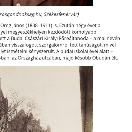
varosgondnoksag.hu, Székesfehérvár)
reg János (1838–1911) is. Ezután négy évet a
megyei megyeszékhelyen kezdődött komolyabb
ett a Budai Császári Királyi Főreáltanoda – a mai nevén
ában visszafogott szorgalomról tett tanúságot, mivel
t ismételni kényszerült. A budai iskolai évei alatt –
kásban, az Országház utcában, majd később Óbudán élt.