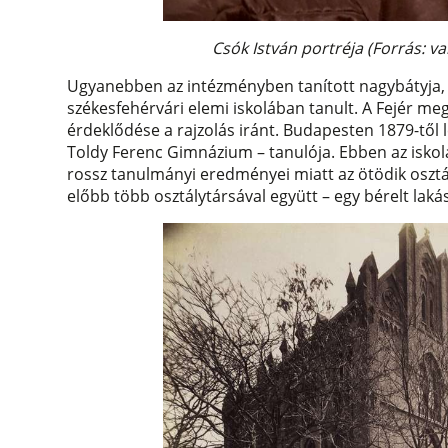
Csók István portréja (Forrás: 
Ugyanebben az intézményben tanított nagybátyja, Ö
székesfehérvári elemi iskolában tanult. A Fejér 
érdeklődése a rajzolás iránt. Budapesten 1879-től l
Toldy Ferenc Gimnázium – tanulója. Ebben az iskol
rossz tanulmányi eredményei miatt az ötödik osztály
előbb több osztálytársával együtt – egy bérelt la