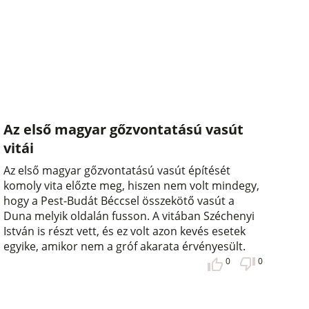
Az első magyar gőzvontatású vasút
vitái
Az első magyar gőzvontatású vasút építését
komoly vita előzte meg, hiszen nem volt mindegy,
hogy a Pest-Budát Béccsel összekötő vasút a
Duna melyik oldalán fusson. A vitában Széchenyi
István is részt vett, és ez volt azon kevés esetek
egyike, amikor nem a gróf akarata érvényesült.
0
0