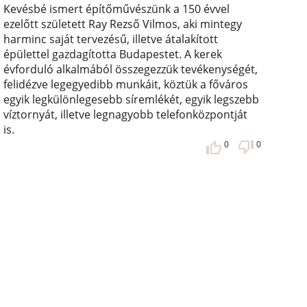
Kevésbé ismert építőművészünk a 150 évvel
ezelőtt született Ray Rezső Vilmos, aki mintegy
harminc saját tervezésű, illetve átalakított
épülettel gazdagította Budapestet. A kerek
évforduló alkalmából összegezzük tevékenységét,
felidézve legegyedibb munkáit, köztük a főváros
egyik legkülönlegesebb síremlékét, egyik legszebb
víztornyát, illetve legnagyobb telefonközpontját
is.
0
0