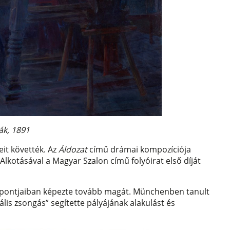
ák, 1891
it követték. Az
Áldozat
című drámai kompozíciója
 Alkotásával a Magyar Szalon című folyóirat első díját
özpontjaiban képezte tovább magát. Münchenben tanult
ális zsongás” segítette pályájának alakulást és