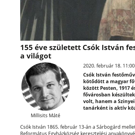
155 éve született Csók István f
a világot
2020. február 18. 11:00
Csók István festőműv
kötődött a magyar fő
között Pesten, 1917 é
fővárosban készültek
volt, hanem a Szinyei
tanárként is aktív köz
Millisits Máté
Csók István 1865. február 13-án a Sárbogárd mellet
Református Egyházközség keresztelési anyakönyvébe