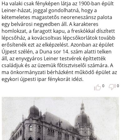
Ha valaki csak fényképen látja az 1900-ban épült
Leiner-házat, joggal gondolhatná, hogy a
kétemeletes magastetős neoreneszánsz palota
egy belvárosi negyedben áll. A karakteres
homlokzat, a faragott kapu, a freskókkal díszített
lépcsőház, a kovácsoltvas lépcsőkorlátok tovább
erősítenék ezt az elképzelést. Azonban az épület
Újpest szélén, a Duna sor 14. szám alatti telken
áll, az enyvgyáros Leiner testvérek építtették
családjuk és az üzemük főtisztviselői számára. A
ma önkormányzati bérházként működő épület az
egykori újpesti ipar fénykorát idézi.
0
0