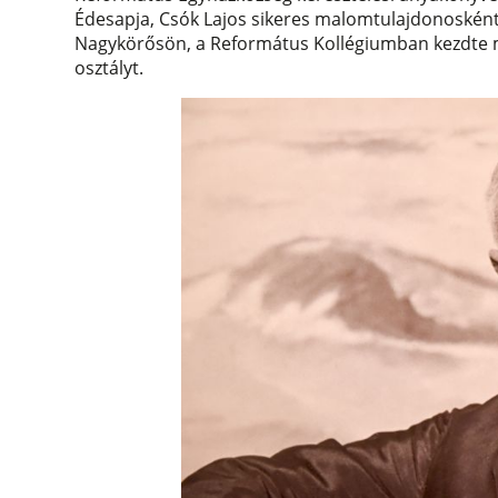
Édesapja, Csók Lajos sikeres malomtulajdonosként
Nagykörősön, a Református Kollégiumban kezdte me
osztályt.