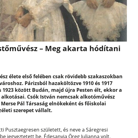
estőművész – Meg akarta hódítani
ész élete első felében csak rövidebb szakaszokban
városhoz. Párizsból hazaköltözve 1910 és 1917
s 1923 között Budán, majd újra Pesten élt, ekkor a
 alkotásai. Csók István nemcsak alkotóművész
 Merse Pál Társaság elnökeként és főiskolai
életi szerepet vállalt.
ti Pusztaegresen született, és neve a Sáregresi
 jegyeztetett be. Édesanyja Öreg Julianna volt.