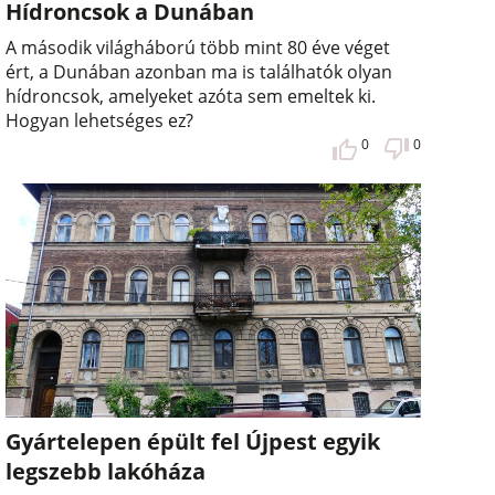
Hídroncsok a Dunában
A második világháború több mint 80 éve véget
ért, a Dunában azonban ma is találhatók olyan
hídroncsok, amelyeket azóta sem emeltek ki.
Hogyan lehetséges ez?
0
0
Gyártelepen épült fel Újpest egyik
legszebb lakóháza