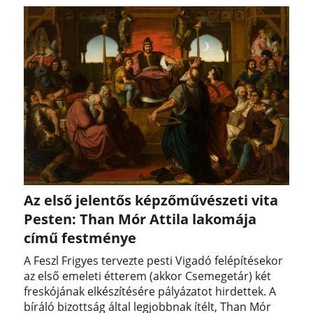
Az első jelentős képzőművészeti vita
Pesten: Than Mór Attila lakomája
című festménye
A Feszl Frigyes tervezte pesti Vigadó felépítésekor
az első emeleti étterem (akkor Csemegetár) két
freskójának elkészítésére pályázatot hirdettek. A
bíráló bizottság által legjobbnak ítélt, Than Mór