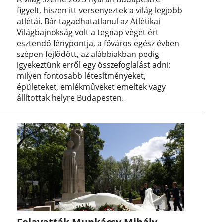
figyelt, hiszen itt versenyeztek a világ legjobb
atlétái. Bár tagadhatatlanul az Atlétikai
Világbajnokság volt a tegnap véget ért
esztendő fénypontja, a főváros egész évben
szépen fejlődött, az alábbiakban pedig
igyekeztünk erről egy összefoglalást adni:
milyen fontosabb létesítményeket,
épületeket, emlékműveket emeltek vagy
állítottak helyre Budapesten.
Felavatták Munkácsy Mihály