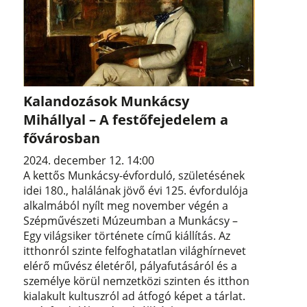
Kalandozások Munkácsy
Mihállyal – A festőfejedelem a
fővárosban
2024. december 12. 14:00
A kettős Munkácsy-évforduló, születésének
idei 180., halálának jövő évi 125. évfordulója
alkalmából nyílt meg november végén a
Szépművészeti Múzeumban a Munkácsy –
Egy világsiker története című kiállítás. Az
itthonról szinte felfoghatatlan világhírnevet
elérő művész életéről, pályafutásáról és a
személye körül nemzetközi szinten és itthon
kialakult kultuszról ad átfogó képet a tárlat.