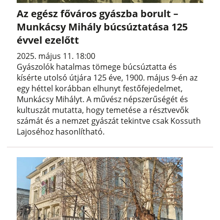
Az egész főváros gyászba borult –
Munkácsy Mihály búcsúztatása 125
évvel ezelőtt
2025. május 11. 18:00
Gyászolók hatalmas tömege búcsúztatta és
kísérte utolsó útjára 125 éve, 1900. május 9-én az
egy héttel korábban elhunyt festőfejedelmet,
Munkácsy Mihályt. A művész népszerűségét és
kultuszát mutatta, hogy temetése a résztvevők
számát és a nemzet gyászát tekintve csak Kossuth
Lajoséhoz hasonlítható.