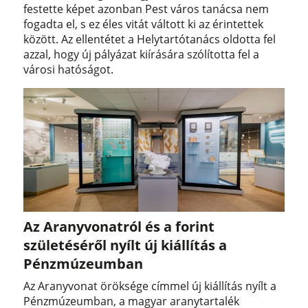
festette képet azonban Pest város tanácsa nem
fogadta el, s ez éles vitát váltott ki az érintettek
között. Az ellentétet a Helytartótanács oldotta fel
azzal, hogy új pályázat kiírására szólította fel a
városi hatóságot.
Az Aranyvonatról és a forint
születéséről nyílt új kiállítás a
Pénzmúzeumban
Az Aranyvonat öröksége címmel új kiállítás nyílt a
Pénzmúzeumban, a magyar aranytartalék