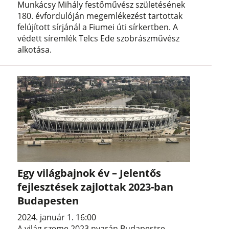
Munkácsy Mihály festőművész születésének
180. évfordulóján megemlékezést tartottak
felújított sírjánál a Fiumei úti sírkertben. A
védett síremlék Telcs Ede szobrászművész
alkotása.
Egy világbajnok év – Jelentős
fejlesztések zajlottak 2023-ban
Budapesten
2024. január 1. 16:00
A világ szeme 2023 nyarán Budapestre