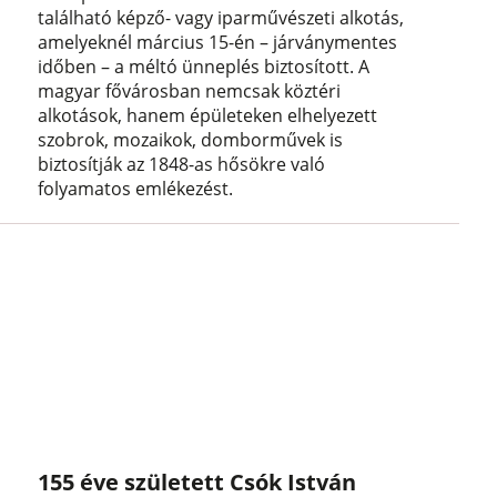
található képző- vagy iparművészeti alkotás,
amelyeknél március 15-én – járványmentes
időben – a méltó ünneplés biztosított. A
magyar fővárosban nemcsak köztéri
alkotások, hanem épületeken elhelyezett
szobrok, mozaikok, domborművek is
biztosítják az 1848-as hősökre való
folyamatos emlékezést.
155 éve született Csók István