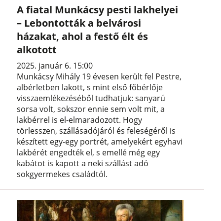
A fiatal Munkácsy pesti lakhelyei
– Lebontották a belvárosi
házakat, ahol a festő élt és
alkotott
2025. január 6. 15:00
Munkácsy Mihály 19 évesen került fel Pestre,
albérletben lakott, s mint első főbérlője
visszaemlékezéséből tudhatjuk: sanyarú
sorsa volt, sokszor ennie sem volt mit, a
lakbérrel is el-elmaradozott. Hogy
törlesszen, szállásadójáról és feleségéről is
készített egy-egy portrét, amelyekért egyhavi
lakbérét engedték el, s emellé még egy
kabátot is kapott a neki szállást adó
sokgyermekes családtól.