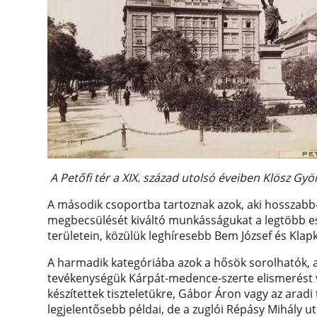
A Petőfi tér a XIX. század utolsó éveiben Klösz G
A második csoportba tartoznak azok, aki hosszabb-
megbecsülését kiváltó munkásságukat a legtöbb es
területein, közülük leghíresebb Bem József és Kla
A harmadik kategóriába azok a hősök sorolhatók, 
tevékenységük Kárpát-medence-szerte elismerést vá
készítettek tiszteletükre, Gábor Áron vagy az ar
legjelentősebb példai, de a zuglói Répásy Mihály 