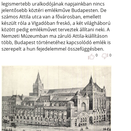
legismertebb uralkodójának napjainkban nincs
jelentősebb köztéri emlékműve Budapesten. De
számos Attila utca van a fővárosban, emellett
készült róla a VIgadóban freskó, a két világháború
között pedig emlékművet terveztek állítani neki. A
Nemzeti Múzeumban ma záruló Attila-kiállításon
több, Budapest történetéhez kapcsolódó emlék is
szerepelt a hun fejedelemmel összefüggésben.
0
0