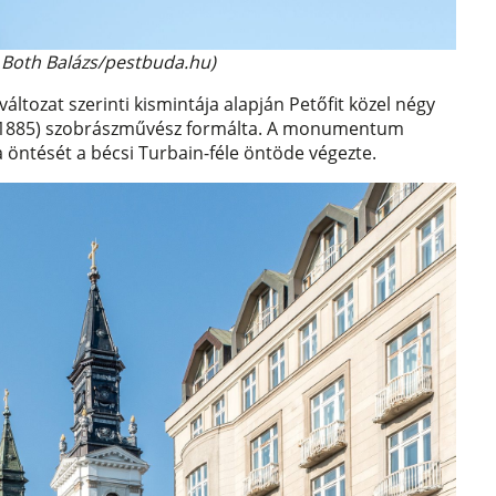
: Both Balázs/pestbuda.hu)
áltozat szerinti kismintája alapján Petőfit közel négy
3-1885) szobrászművész formálta. A monumentum
a öntését a bécsi Turbain-féle öntöde végezte.