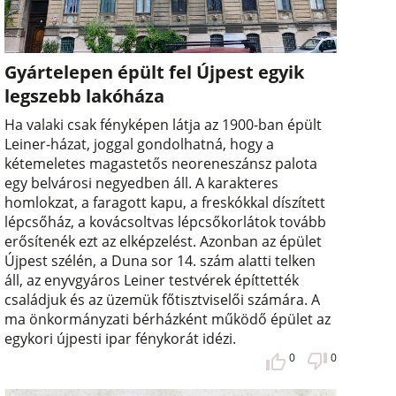
Gyártelepen épült fel Újpest egyik
legszebb lakóháza
Ha valaki csak fényképen látja az 1900-ban épült
Leiner-házat, joggal gondolhatná, hogy a
kétemeletes magastetős neoreneszánsz palota
egy belvárosi negyedben áll. A karakteres
homlokzat, a faragott kapu, a freskókkal díszített
lépcsőház, a kovácsoltvas lépcsőkorlátok tovább
erősítenék ezt az elképzelést. Azonban az épület
Újpest szélén, a Duna sor 14. szám alatti telken
áll, az enyvgyáros Leiner testvérek építtették
családjuk és az üzemük főtisztviselői számára. A
ma önkormányzati bérházként működő épület az
egykori újpesti ipar fénykorát idézi.
0
0