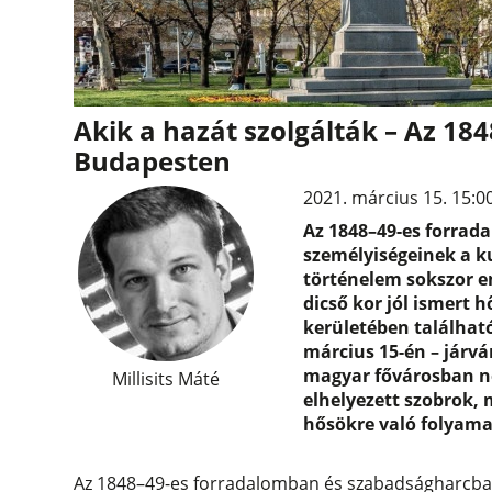
Akik a hazát szolgálták – Az 18
Budapesten
2021. március 15. 15:0
Az 1848–49-es forrad
személyiségeinek a ku
történelem sokszor 
dicső kor jól ismert
kerületében találhat
március 15-én – járvá
magyar fővárosban n
Millisits Máté
elhelyezett szobrok,
hősökre való folyama
Az 1848–49-es forradalomban és szabadságharcban a