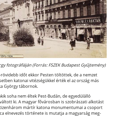
yörgy fotográfiáján (Forrás: FSZEK Budapest Gyűjtemény)
rövidebb időt ekkor Pesten töltöttek, de a nemzet
etben katonai vitézségükkel érték el az ország más
pka György tábornok.
akik soha nem éltek Pest-Budán, de egyedülálló
ltott ki. A magyar fővárosban is szobrászati alkotást
adi tizenhárom mártír katona monumentumai a csoport
utca elnevezés története is mutatja a magyarság meg-