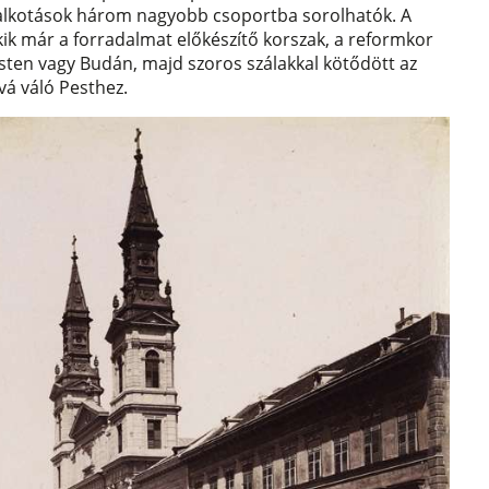
alkotások három nagyobb csoportba sorolhatók. A
kik már a forradalmat előkészítő korszak, a reformkor
 Pesten vagy Budán, majd szoros szálakkal kötődött az
vá váló Pesthez.