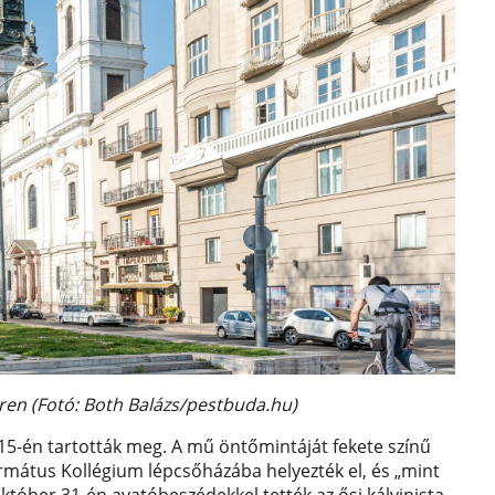
éren (Fotó: Both Balázs/pestbuda.hu)
15-én tartották meg. A mű öntőmintáját fekete színű
ormátus Kollégium lépcsőházába helyezték el, és „mint
któber 31-én avatóbeszédekkel tették az ősi kálvinista