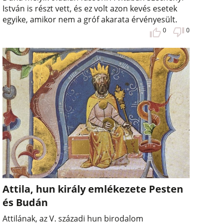
István is részt vett, és ez volt azon kevés esetek
egyike, amikor nem a gróf akarata érvényesült.
0
0
Attila, hun király emlékezete Pesten
és Budán
Attilának, az V. századi hun birodalom