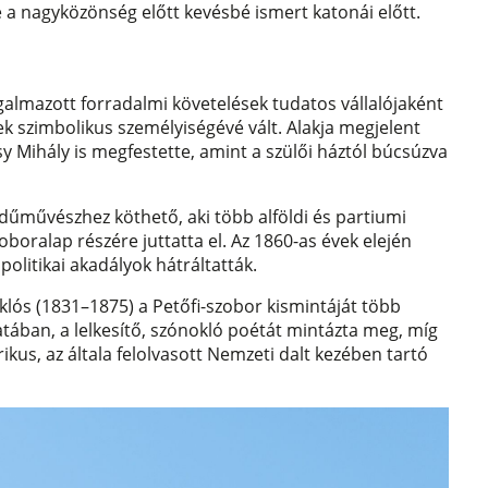
a nagyközönség előtt kevésbé ismert katonái előtt.
galmazott forradalmi követelések tudatos vállalójaként
 szimbolikus személyiségévé vált. Alakja megjelent
Mihály is megfestette, amint a szülői háztól búcsúzva
dűművészhez köthető, aki több alföldi és partiumi
boralap részére juttatta el. Az 1860-as évek elején
politikai akadályok hátráltatták.
iklós (1831–1875) a Petőfi-szobor kismintáját több
zatában, a lelkesítő, szónokló poétát mintázta meg, míg
ikus, az általa felolvasott Nemzeti dalt kezében tartó