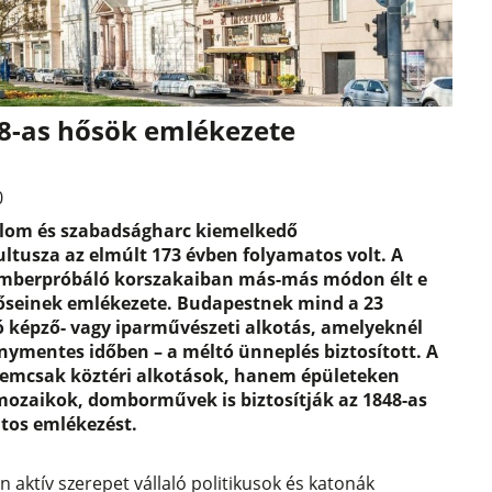
48-as hősök emlékezete
0
alom és szabadságharc kiemelkedő
ltusza az elmúlt 173 évben folyamatos volt. A
emberpróbáló korszakaiban más-más módon élt e
 hőseinek emlékezete. Budapestnek mind a 23
ó képző- vagy iparművészeti alkotás, amelyeknél
nymentes időben – a méltó ünneplés biztosított. A
emcsak köztéri alkotások, hanem épületeken
 mozaikok, domborművek is biztosítják az 1848-as
tos emlékezést.
ktív szerepet vállaló politikusok és katonák