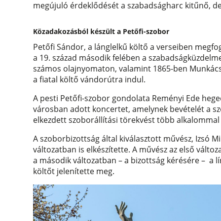
megújuló érdeklődését a szabadságharc kitűnő, de 
Közadakozásból készült a Petőfi-szobor
Petőfi Sándor, a lánglelkű költő a verseiben megfo
a 19. század második felében a szabadságküzdelmek
számos olajnyomaton, valamint 1865-ben Munkácsy 
a fiatal költő vándorútra indul.
A pesti Petőfi-szobor gondolata Reményi Ede hege
városban adott koncertet, amelynek bevételét a szo
elkezdett szoborállítási törekvést több alkalommal 
A szoborbizottság által kiválasztott művész, Izsó M
változatban is elkészítette. A művész az első válto
a második változatban – a bizottság kérésére – a lír
költőt jelenítette meg.