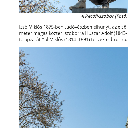
A Petőfi-szobor (Fotó
Izsó Miklós 1875-ben tüdővészben elhunyt, az első v
méter magas köztéri szoborrá Huszár Adolf (184
talapzatát Ybl Miklós (1814–1891) tervezte, bronzb