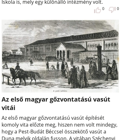
Iskola is, mely egy különálló intézmény volt.
0
0
Az első magyar gőzvontatású vasút
vitái
Az első magyar gőzvontatású vasút építését
komoly vita előzte meg, hiszen nem volt mindegy,
hogy a Pest-Budát Béccsel összekötő vasút a
Duna melyik oldalán fusson. A vitában Széchenyi