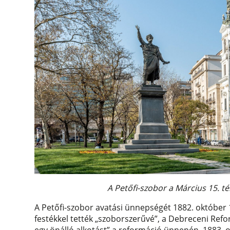
A Petőfi-szobor a Március 15. t
A Petőfi-szobor avatási ünnepségét 1882. október 
festékkel tették „szoborszerűvé”, a Debreceni Ref
egy önálló alkotást” a reformáció ünnepén, 1883. o