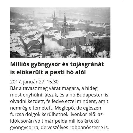
Milliós gyöngysor és tojásgránát
is előkerült a pesti hó alól
2017. január 27. 15:30
Bár a tavasz még várat magára, a hideg
most enyhülni látszik, és a hó Budapesten is
olvadni kezdett, felfedve ezzel mindent, amit
nemrég eltemetett. Meglepő, de egészen
furcsa dolgok kerülhetnek ilyenkor elő: az
idők során volt már példa milliós értékű
gyöngysorra, de veszélyes robbanószerre is.