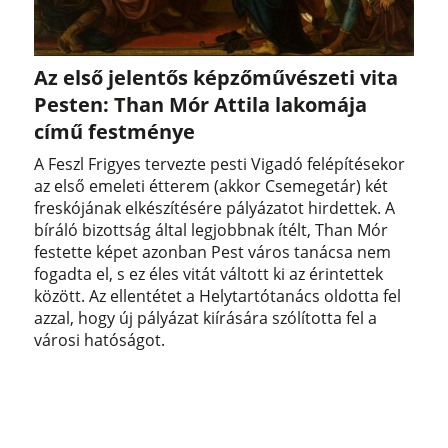
Az első jelentős képzőművészeti vita
Pesten: Than Mór Attila lakomája
című festménye
A Feszl Frigyes tervezte pesti Vigadó felépítésekor
az első emeleti étterem (akkor Csemegetár) két
freskójának elkészítésére pályázatot hirdettek. A
bíráló bizottság által legjobbnak ítélt, Than Mór
festette képet azonban Pest város tanácsa nem
fogadta el, s ez éles vitát váltott ki az érintettek
között. Az ellentétet a Helytartótanács oldotta fel
azzal, hogy új pályázat kiírására szólította fel a
városi hatóságot.