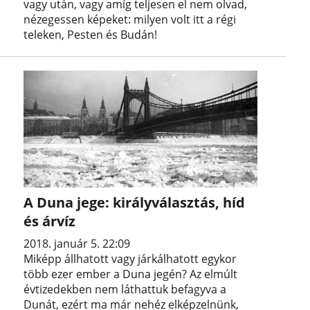
vagy után, vagy amíg teljesen el nem olvad,
nézegessen képeket: milyen volt itt a régi
teleken, Pesten és Budán!
A Duna jege: királyválasztás, híd
és árvíz
2018. január 5. 22:09
Miképp állhatott vagy járkálhatott egykor
több ezer ember a Duna jegén? Az elmúlt
évtizedekben nem láthattuk befagyva a
Dunát, ezért ma már nehéz elképzelnünk,