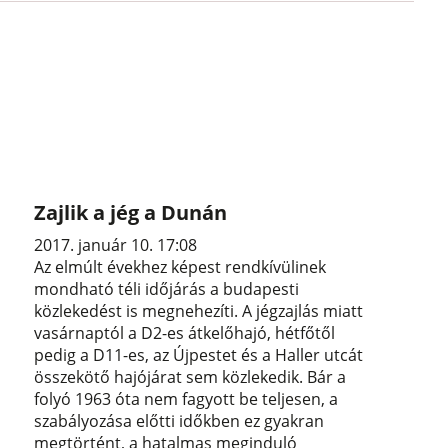
Zajlik a jég a Dunán
2017. január 10. 17:08
Az elmúlt évekhez képest rendkívülinek
mondható téli időjárás a budapesti
közlekedést is megnehezíti. A jégzajlás miatt
vasárnaptól a D2-es átkelőhajó, hétfőtől
pedig a D11-es, az Újpestet és a Haller utcát
összekötő hajójárat sem közlekedik. Bár a
folyó 1963 óta nem fagyott be teljesen, a
szabályozása előtti időkben ez gyakran
megtörtént, a hatalmas meginduló