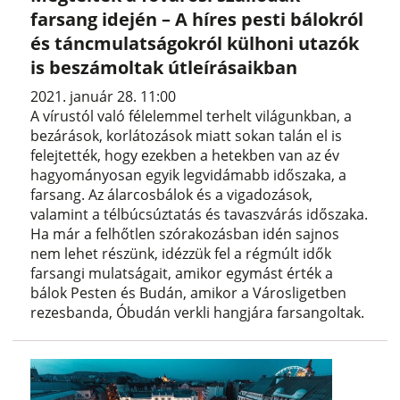
farsang idején – A híres pesti bálokról
és táncmulatságokról külhoni utazók
is beszámoltak útleírásaikban
2021. január 28. 11:00
A vírustól való félelemmel terhelt világunkban, a
bezárások, korlátozások miatt sokan talán el is
felejtették, hogy ezekben a hetekben van az év
hagyományosan egyik legvidámabb időszaka, a
farsang. Az álarcosbálok és a vigadozások,
valamint a télbúcsúztatás és tavaszvárás időszaka.
Ha már a felhőtlen szórakozásban idén sajnos
nem lehet részünk, idézzük fel a régmúlt idők
farsangi mulatságait, amikor egymást érték a
bálok Pesten és Budán, amikor a Városligetben
rezesbanda, Óbudán verkli hangjára farsangoltak.