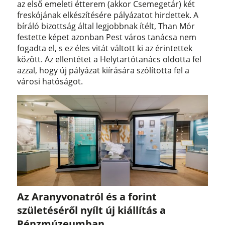
az első emeleti étterem (akkor Csemegetár) két
freskójának elkészítésére pályázatot hirdettek. A
bíráló bizottság által legjobbnak ítélt, Than Mór
festette képet azonban Pest város tanácsa nem
fogadta el, s ez éles vitát váltott ki az érintettek
között. Az ellentétet a Helytartótanács oldotta fel
azzal, hogy új pályázat kiírására szólította fel a
városi hatóságot.
Az Aranyvonatról és a forint
születéséről nyílt új kiállítás a
Pénzmúzeumban