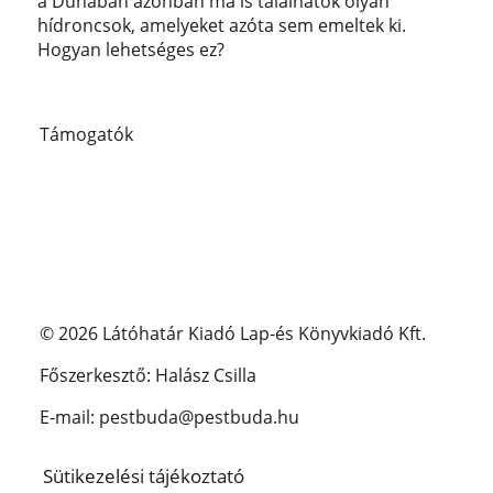
a Dunában azonban ma is találhatók olyan
hídroncsok, amelyeket azóta sem emeltek ki.
Hogyan lehetséges ez?
Támogatók
© 2026 Látóhatár Kiadó Lap-és Könyvkiadó Kft.
Főszerkesztő: Halász Csilla
E-mail: pestbuda@pestbuda.hu
Sütikezelési tájékoztató