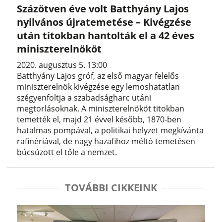
Százötven éve volt Batthyány Lajos
nyilvános újratemetése – Kivégzése
után titokban hantolták el a 42 éves
miniszterelnököt
2020. augusztus 5. 13:00
Batthyány Lajos gróf, az első magyar felelős
miniszterelnök kivégzése egy lemoshatatlan
szégyenfoltja a szabadságharc utáni
megtorlásoknak. A miniszterelnököt titokban
temették el, majd 21 évvel később, 1870-ben
hatalmas pompával, a politikai helyzet megkívánta
rafinériával, de nagy hazafihoz méltó temetésen
búcsúzott el tőle a nemzet.
TOVÁBBI CIKKEINK