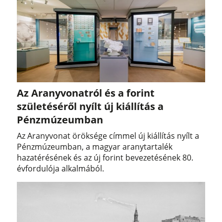
Az Aranyvonatról és a forint
születéséről nyílt új kiállítás a
Pénzmúzeumban
Az Aranyvonat öröksége címmel új kiállítás nyílt a
Pénzmúzeumban, a magyar aranytartalék
hazatérésének és az új forint bevezetésének 80.
évfordulója alkalmából.