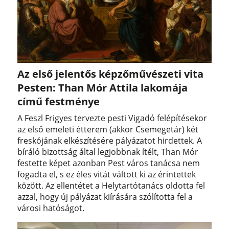
Az első jelentős képzőművészeti vita
Pesten: Than Mór Attila lakomája
című festménye
A Feszl Frigyes tervezte pesti Vigadó felépítésekor
az első emeleti étterem (akkor Csemegetár) két
freskójának elkészítésére pályázatot hirdettek. A
bíráló bizottság által legjobbnak ítélt, Than Mór
festette képet azonban Pest város tanácsa nem
fogadta el, s ez éles vitát váltott ki az érintettek
között. Az ellentétet a Helytartótanács oldotta fel
azzal, hogy új pályázat kiírására szólította fel a
városi hatóságot.