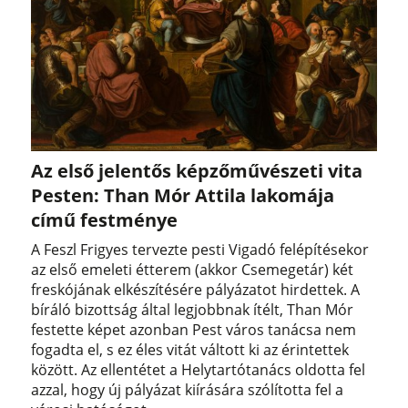
Az első jelentős képzőművészeti vita
Pesten: Than Mór Attila lakomája
című festménye
A Feszl Frigyes tervezte pesti Vigadó felépítésekor
az első emeleti étterem (akkor Csemegetár) két
freskójának elkészítésére pályázatot hirdettek. A
bíráló bizottság által legjobbnak ítélt, Than Mór
festette képet azonban Pest város tanácsa nem
fogadta el, s ez éles vitát váltott ki az érintettek
között. Az ellentétet a Helytartótanács oldotta fel
azzal, hogy új pályázat kiírására szólította fel a