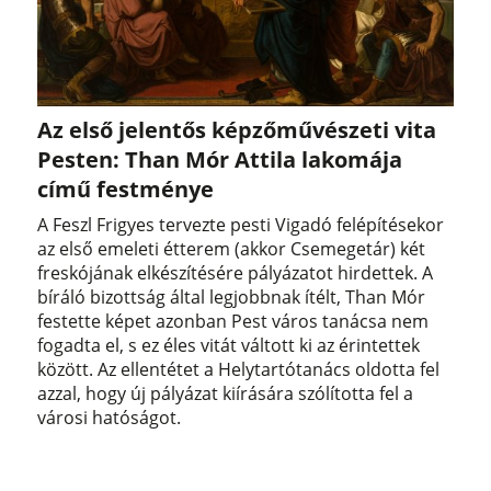
Az első jelentős képzőművészeti vita
Pesten: Than Mór Attila lakomája
című festménye
A Feszl Frigyes tervezte pesti Vigadó felépítésekor
az első emeleti étterem (akkor Csemegetár) két
freskójának elkészítésére pályázatot hirdettek. A
bíráló bizottság által legjobbnak ítélt, Than Mór
festette képet azonban Pest város tanácsa nem
fogadta el, s ez éles vitát váltott ki az érintettek
között. Az ellentétet a Helytartótanács oldotta fel
azzal, hogy új pályázat kiírására szólította fel a
városi hatóságot.