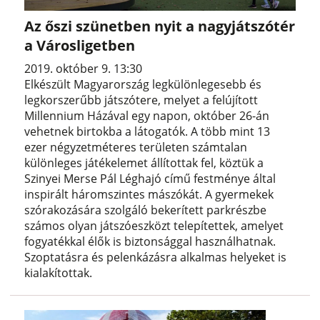
Az őszi szünetben nyit a nagyjátszótér
a Városligetben
2019. október 9. 13:30
Elkészült Magyarország legkülönlegesebb és
legkorszerűbb játszótere, melyet a felújított
Millennium Házával egy napon, október 26-án
vehetnek birtokba a látogatók. A több mint 13
ezer négyzetméteres területen számtalan
különleges játékelemet állítottak fel, köztük a
Szinyei Merse Pál Léghajó című festménye által
inspirált háromszintes mászókát. A gyermekek
szórakozására szolgáló bekerített parkrészbe
számos olyan játszóeszközt telepítettek, amelyet
fogyatékkal élők is biztonsággal használhatnak.
Szoptatásra és pelenkázásra alkalmas helyeket is
kialakítottak.