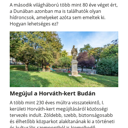
A második világháború több mint 80 éve véget ért,
a Dunában azonban ma is találhatók olyan
hídroncsok, amelyeket azóta sem emeltek ki.
Hogyan lehetséges ez?
Megújul a Horváth-kert Budán
A több mint 230 éves múltra visszatekintő, I.
kerületi Horváth-kert megújításáról közösségi
tervezés indult. Zöldebb, szebb, biztonságosabb
és élhetőbb közparkot alakítanának ki a történeti
és kulturális szempontból is kiemelkedő