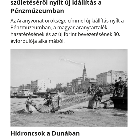
születéséről nyílt új kiállítás a
Pénzmúzeumban
Az Aranyvonat öröksége címmel új kiállítás nyílt a
Pénzmúzeumban, a magyar aranytartalék
hazatérésének és az új forint bevezetésének 80.
évfordulója alkalmából.
Hídroncsok a Dunában