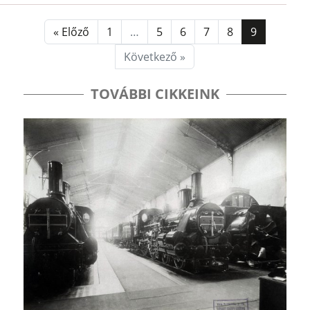
« Előző
1
…
5
6
7
8
9
Következő »
TOVÁBBI CIKKEINK