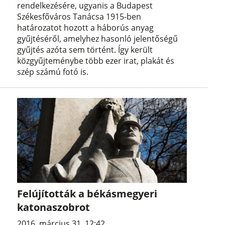
rendelkezésére, ugyanis a Budapest
Székesfőváros Tanácsa 1915-ben
határozatot hozott a háborús anyag
gyűjtéséről, amelyhez hasonló jelentőségű
gyűjtés azóta sem történt. Így került
közgyűjteménybe több ezer irat, plakát és
szép számú fotó is.
Felújították a békásmegyeri
katonaszobrot
2016. március 31. 12:42