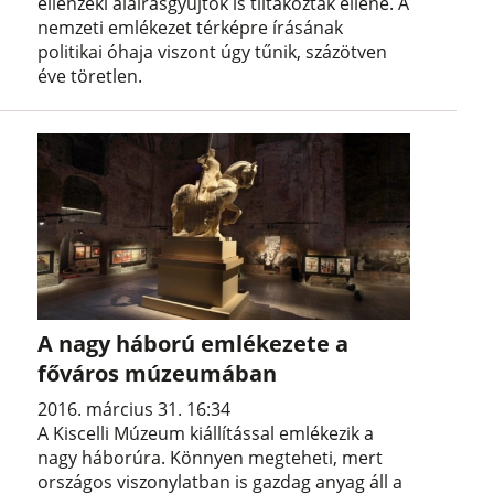
ellenzéki aláírásgyűjtők is tiltakoztak ellene. A
nemzeti emlékezet térképre írásának
politikai óhaja viszont úgy tűnik, százötven
éve töretlen.
A nagy háború emlékezete a
főváros múzeumában
2016. március 31. 16:34
A Kiscelli Múzeum kiállítással emlékezik a
nagy háborúra. Könnyen megteheti, mert
országos viszonylatban is gazdag anyag áll a