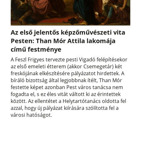
Az első jelentős képzőművészeti vita
Pesten: Than Mór Attila lakomája
című festménye
A Feszl Frigyes tervezte pesti Vigadó felépítésekor
az első emeleti étterem (akkor Csemegetár) két
freskójának elkészítésére pályázatot hirdettek. A
bíráló bizottság által legjobbnak ítélt, Than Mór
festette képet azonban Pest város tanácsa nem
fogadta el, s ez éles vitát váltott ki az érintettek
között. Az ellentétet a Helytartótanács oldotta fel
azzal, hogy új pályázat kiírására szólította fel a
városi hatóságot.