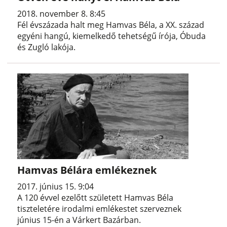
2018. november 8. 8:45
Fél évszázada halt meg Hamvas Béla, a XX. század
egyéni hangú, kiemelkedő tehetségű írója, Óbuda
és Zugló lakója.
Hamvas Bélára emlékeznek
2017. június 15. 9:04
A 120 évvel ezelőtt született Hamvas Béla
tiszteletére irodalmi emlékestet szerveznek
június 15-én a Várkert Bazárban.