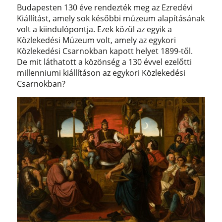
Budapesten 130 éve rendezték meg az Ezredévi
Kiállítást, amely sok későbbi múzeum alapításának
volt a kiindulópontja. Ezek közül az egyik a
Közlekedési Múzeum volt, amely az egykori
Közlekedési Csarnokban kapott helyet 1899-től.
De mit láthatott a közönség a 130 évvel ezelőtti
millenniumi kiállításon az egykori Közlekedési
Csarnokban?