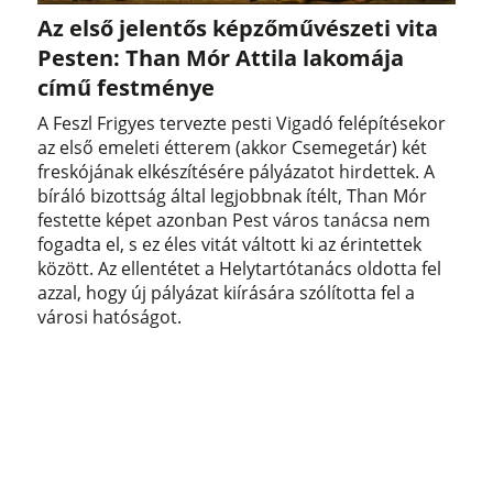
Az első jelentős képzőművészeti vita
Pesten: Than Mór Attila lakomája
című festménye
A Feszl Frigyes tervezte pesti Vigadó felépítésekor
az első emeleti étterem (akkor Csemegetár) két
freskójának elkészítésére pályázatot hirdettek. A
bíráló bizottság által legjobbnak ítélt, Than Mór
festette képet azonban Pest város tanácsa nem
fogadta el, s ez éles vitát váltott ki az érintettek
között. Az ellentétet a Helytartótanács oldotta fel
azzal, hogy új pályázat kiírására szólította fel a
városi hatóságot.