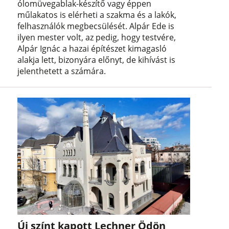
ólomüvegablak-készítő vagy éppen
műlakatos is elérheti a szakma és a lakók,
felhasználók megbecsülését. Alpár Ede is
ilyen mester volt, az pedig, hogy testvére,
Alpár Ignác a hazai építészet kimagasló
alakja lett, bizonyára előnyt, de kihívást is
jelenthetett a számára.
Új színt kapott Lechner Ödön