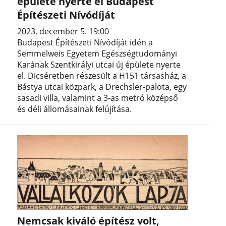
épülete nyerte el Budapest
Építészeti Nívódíját
2023. december 5. 19:00
Budapest Építészeti Nívódíját idén a
Semmelweis Egyetem Egészségtudományi
Karának Szentkirályi utcai új épülete nyerte
el. Dicséretben részesült a H151 társasház, a
Bástya utcai közpark, a Drechsler-palota, egy
sasadi villa, valamint a 3-as metró középső
és déli állomásainak felújítása.
Nemcsak kiváló építész volt,