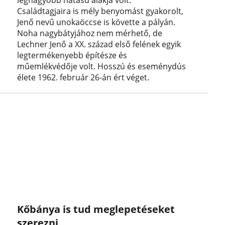
Családtagjaira is mély benyomást gyakorolt,
Jenő nevű unokaöccse is követte a pályán.
Noha nagybátyjához nem mérhető, de
Lechner Jenő a XX. század első felének egyik
legtermékenyebb építésze és
műemlékvédője volt. Hosszú és eseménydús
élete 1962. február 26-án ért véget.
Kőbánya is tud meglepetéseket
szerezni