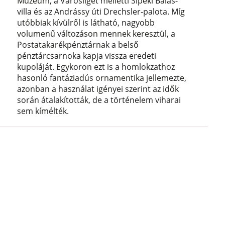
Múzeum, a Városliget melletti Sipeki Balás-
villa és az Andrássy úti Drechsler-palota. Míg
utóbbiak kívülről is látható, nagyobb
volumenű változáson mennek keresztül, a
Postatakarékpénztárnak a belső
pénztárcsarnoka kapja vissza eredeti
kupoláját. Egykoron ezt is a homlokzathoz
hasonló fantáziadús ornamentika jellemezte,
azonban a használat igényei szerint az idők
során átalakították, de a történelem viharai
sem kímélték.