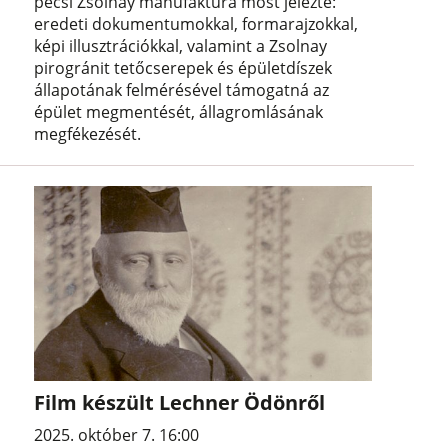
pécsi Zsolnay manufaktúra most jelezte:
eredeti dokumentumokkal, formarajzokkal,
képi illusztrációkkal, valamint a Zsolnay
pirogránit tetőcserepek és épületdíszek
állapotának felmérésével támogatná az
épület megmentését, állagromlásának
megfékezését.
Film készült Lechner Ödönről
2025. október 7. 16:00