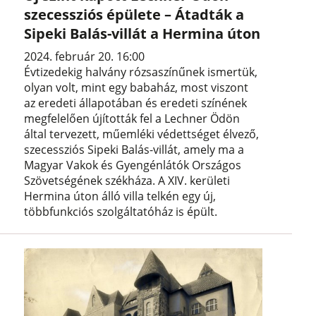
szecessziós épülete – Átadták a
Sipeki Balás-villát a Hermina úton
2024. február 20. 16:00
Évtizedekig halvány rózsaszínűnek ismertük,
olyan volt, mint egy babaház, most viszont
az eredeti állapotában és eredeti színének
megfelelően újították fel a Lechner Ödön
által tervezett, műemléki védettséget élvező,
szecessziós Sipeki Balás-villát, amely ma a
Magyar Vakok és Gyengénlátók Országos
Szövetségének székháza. A XIV. kerületi
Hermina úton álló villa telkén egy új,
többfunkciós szolgáltatóház is épült.