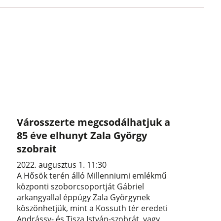
Városszerte megcsodálhatjuk a
85 éve elhunyt Zala György
szobrait
2022. augusztus 1. 11:30
A Hősök terén álló Millenniumi emlékmű
központi szoborcsoportját Gábriel
arkangyallal éppúgy Zala Györgynek
köszönhetjük, mint a Kossuth tér eredeti
Andrássy- és Tisza István-szobrát, vagy