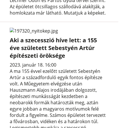
Lechner Ödön és Pártos Gyula tervei szerint.
Az épületet ötcsillagos szállodává alakítják, a
homlokzata már látható. Mutatjuk a képeket.
Aki a szecesszió híve lett: a 155
éve született Sebestyén Artúr
építészeti öröksége
2023. január 18. 16:00
A ma 155 évvel ezelőtt született Sebestyén
Artúr a századforduló egyik fontos építésze
volt. A Műegyetem elvégzése után
Hauszmann Alajos irodájában dolgozott,
építészeti munkásságát kezdetben a
neobarokk formák határozták meg, aztán
egyre jobban a magyaros motívumok felé
fordult a figyelme. Számos épületet tervezett
a fővárosban, vidéken és a határokon túl.
Legismertebb munkája a szecesszió