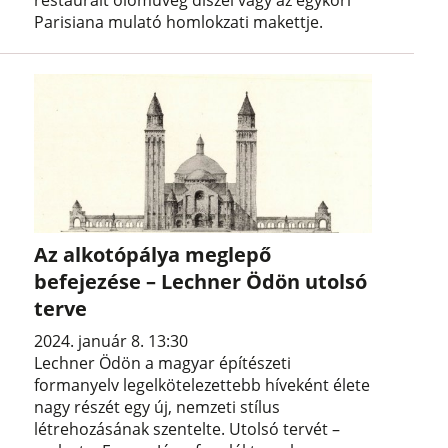
restaurált ólomüveg díszei vagy az egykori
Parisiana mulató homlokzati makettje.
Az alkotópálya meglepő
befejezése – Lechner Ödön utolsó
terve
2024. január 8. 13:30
Lechner Ödön a magyar építészeti
formanyelv legelkötelezettebb híveként élete
nagy részét egy új, nemzeti stílus
létrehozásának szentelte. Utolsó tervét –