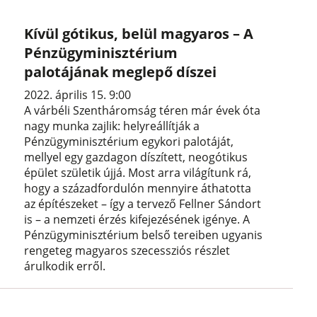
Kívül gótikus, belül magyaros – A
Pénzügyminisztérium
palotájának meglepő díszei
2022. április 15. 9:00
A várbéli Szentháromság téren már évek óta
nagy munka zajlik: helyreállítják a
Pénzügyminisztérium egykori palotáját,
mellyel egy gazdagon díszített, neogótikus
épület születik újjá. Most arra világítunk rá,
hogy a századfordulón mennyire áthatotta
az építészeket – így a tervező Fellner Sándort
is – a nemzeti érzés kifejezésének igénye. A
Pénzügyminisztérium belső tereiben ugyanis
rengeteg magyaros szecessziós részlet
árulkodik erről.