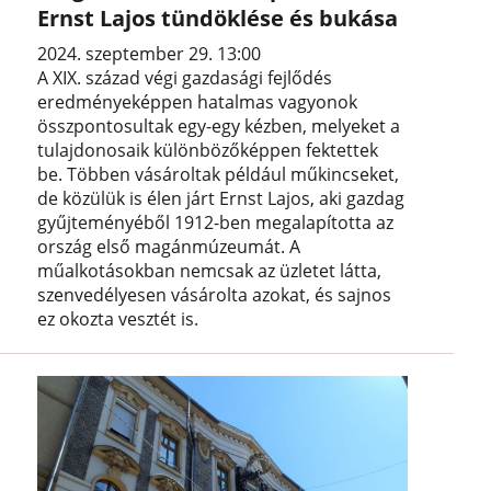
Ernst Lajos tündöklése és bukása
2024. szeptember 29. 13:00
A XIX. század végi gazdasági fejlődés
eredményeképpen hatalmas vagyonok
összpontosultak egy-egy kézben, melyeket a
tulajdonosaik különbözőképpen fektettek
be. Többen vásároltak például műkincseket,
de közülük is élen járt Ernst Lajos, aki gazdag
gyűjteményéből 1912-ben megalapította az
ország első magánmúzeumát. A
műalkotásokban nemcsak az üzletet látta,
szenvedélyesen vásárolta azokat, és sajnos
ez okozta vesztét is.