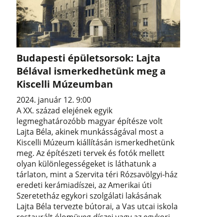
Budapesti épületsorsok: Lajta
Bélával ismerkedhetünk meg a
Kiscelli Múzeumban
2024. január 12. 9:00
A XX. század elejének egyik
legmeghatározóbb magyar építésze volt
Lajta Béla, akinek munkásságával most a
Kiscelli Múzeum kiállításán ismerkedhetünk
meg. Az építészeti tervek és fotók mellett
olyan különlegességeket is láthatunk a
tárlaton, mint a Szervita téri Rózsavölgyi-ház
eredeti kerámiadíszei, az Amerikai úti
Szeretetház egykori szolgálati lakásának
Lajta Béla tervezte bútorai, a Vas utcai iskola