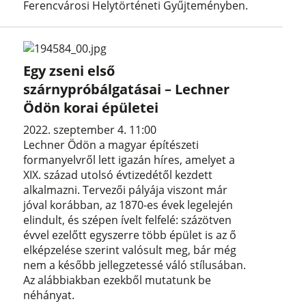
Ferencvárosi Helytörténeti Gyűjteményben.
Egy zseni első
szárnypróbálgatásai – Lechner
Ödön korai épületei
2022. szeptember 4. 11:00
Lechner Ödön a magyar építészeti
formanyelvről lett igazán híres, amelyet a
XIX. század utolsó évtizedétől kezdett
alkalmazni. Tervezői pályája viszont már
jóval korábban, az 1870-es évek legelején
elindult, és szépen ívelt felfelé: százötven
évvel ezelőtt egyszerre több épület is az ő
elképzelése szerint valósult meg, bár még
nem a később jellegzetessé váló stílusában.
Az alábbiakban ezekből mutatunk be
néhányat.