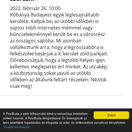
2022. február 26. 10:00
Kőbánya Budapest egyik leglesajnáltabb
kerülete. Valljuk be, az utóbbi időkben is
sajnos több internetes mémmel vagy
bűncselekménnyel került be ez a városrész
az országos sajtóba. Mi azonban
vállalkoztunk arra, hogy a legrosszabbra is
felkészülve bejárjuk a X. kerület zöld parkjait.
Előrebocsátjuk, hogy a legtöbb helyen igen
kellemes meglepetés ért minket. Az utcakép,
a közbiztonság sokat javult az utóbbi
időkben az általunk feltárt részeken. Nézzük
csak meg!
A PestBuda a jobb felhasználói élmény biztosítása érdekében
Értem
sütiket használ. A PestBuda látogatásával Ön beleegyezik az
ilyen adatfájlok fogadásába és elfogadja az adat- és sütikezelésre vonatkozó irányelveket.
További információk