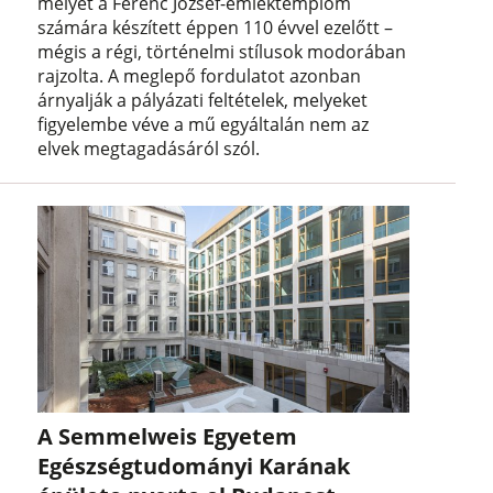
melyet a Ferenc József-emléktemplom
számára készített éppen 110 évvel ezelőtt –
mégis a régi, történelmi stílusok modorában
rajzolta. A meglepő fordulatot azonban
árnyalják a pályázati feltételek, melyeket
figyelembe véve a mű egyáltalán nem az
elvek megtagadásáról szól.
A Semmelweis Egyetem
Egészségtudományi Karának