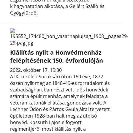
kihagyhatatlan alkotása, a Gellért Szálló és
Gyógyfürdő.
Kiállítás nyílt a Honvédmenház
felépítésének 150. évfordulóján
2022. október 17. 19:30
A IX. kerületi Soroksári úton 150 éve, 1872
őszén nyílt meg az 1848–49-es forradalom és
szabadságharcban részt vett idős honvédek
számára épült menház, amelynek feladata a
veterán katonák ellátása, gondozása volt. A
Lechner Ödön és Pártos Gyula által tervezett
épületben 1928-ban halt meg az utolsó
honvéd. Kossuth Lajos elfogyott
regimentjéről most kiállítás nyílt a