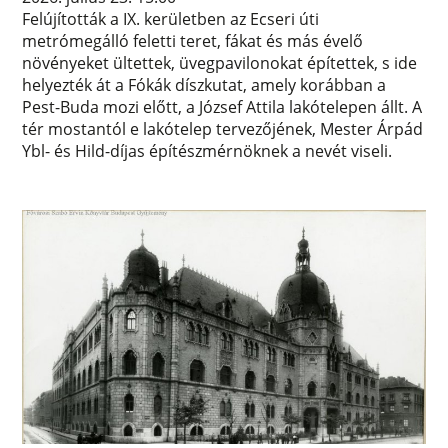
Felújították a IX. kerületben az Ecseri úti
metrómegálló feletti teret, fákat és más évelő
növényeket ültettek, üvegpavilonokat építettek, s ide
helyezték át a Fókák díszkutat, amely korábban a
Pest-Buda mozi előtt, a József Attila lakótelepen állt. A
tér mostantól e lakótelep tervezőjének, Mester Árpád
Ybl- és Hild-díjas építészmérnöknek a nevét viseli.