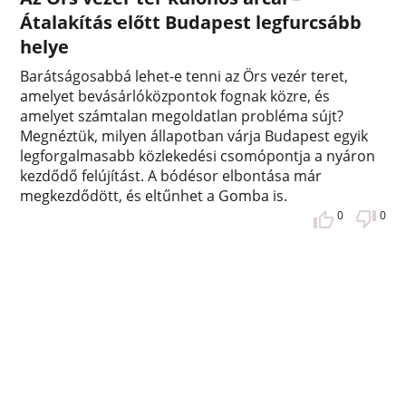
Átalakítás előtt Budapest legfurcsább
helye
Barátságosabbá lehet-e tenni az Örs vezér teret,
amelyet bevásárlóközpontok fognak közre, és
amelyet számtalan megoldatlan probléma sújt?
Megnéztük, milyen állapotban várja Budapest egyik
legforgalmasabb közlekedési csomópontja a nyáron
kezdődő felújítást. A bódésor elbontása már
megkezdődött, és eltűnhet a Gomba is.
0
0