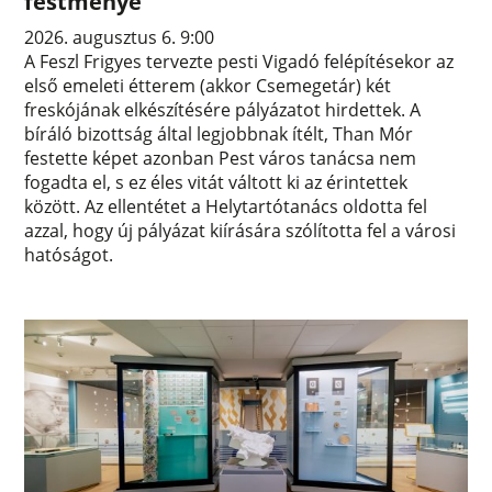
festménye
2026. augusztus 6. 9:00
A Feszl Frigyes tervezte pesti Vigadó felépítésekor az
első emeleti étterem (akkor Csemegetár) két
freskójának elkészítésére pályázatot hirdettek. A
bíráló bizottság által legjobbnak ítélt, Than Mór
festette képet azonban Pest város tanácsa nem
fogadta el, s ez éles vitát váltott ki az érintettek
között. Az ellentétet a Helytartótanács oldotta fel
azzal, hogy új pályázat kiírására szólította fel a városi
hatóságot.