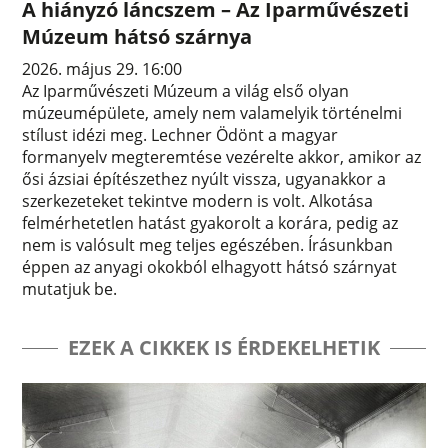
A hiányzó láncszem – Az Iparművészeti
Múzeum hátsó szárnya
2026. május 29. 16:00
Az Iparművészeti Múzeum a világ első olyan
múzeumépülete, amely nem valamelyik történelmi
stílust idézi meg. Lechner Ödönt a magyar
formanyelv megteremtése vezérelte akkor, amikor az
ősi ázsiai építészethez nyúlt vissza, ugyanakkor a
szerkezeteket tekintve modern is volt. Alkotása
felmérhetetlen hatást gyakorolt a korára, pedig az
nem is valósult meg teljes egészében. Írásunkban
éppen az anyagi okokból elhagyott hátsó szárnyat
mutatjuk be.
EZEK A CIKKEK IS ÉRDEKELHETIK