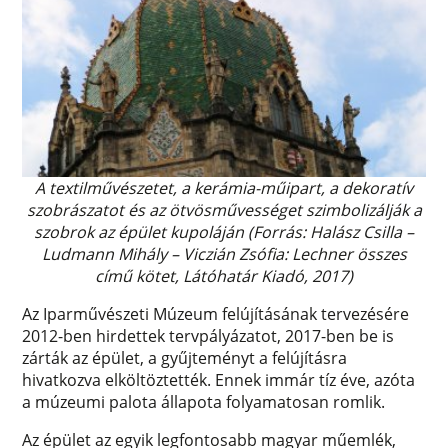
A textilművészetet, a kerámia-műipart, a dekoratív
szobrászatot és az ötvösművességet szimbolizálják a
szobrok az épület kupoláján (Forrás: Halász Csilla –
Ludmann Mihály – Viczián Zsófia: Lechner összes
című kötet, Látóhatár Kiadó, 2017)
Az Iparművészeti Múzeum felújításának tervezésére
2012-ben hirdettek tervpályázatot, 2017-ben be is
zárták az épület, a gyűjteményt a felújításra
hivatkozva elköltöztették. Ennek immár tíz éve, azóta
a múzeumi palota állapota folyamatosan romlik.
Az épület az egyik legfontosabb magyar műemlék,