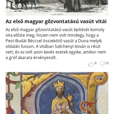
Az első magyar gőzvontatású vasút vitái
Az első magyar gőzvontatású vasút építését komoly
vita előzte meg, hiszen nem volt mindegy, hogy a
Pest-Budát Béccsel összekötő vasút a Duna melyik
oldalán fusson. A vitában Széchenyi István is részt
vett, és ez volt azon kevés esetek egyike, amikor nem
a gróf akarata érvényesült.
0
0