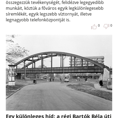
összegezzük tevékenységét, felidézve legegyedibb
munkáit, köztük a főváros egyik legkülönlegesebb
síremlékét, egyik legszebb víztornyát, illetve
legnagyobb telefonközpontját is.
0
0
Egy különleges híd: a régi Bartók Béla úti