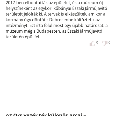
2017-ben elbontották az épületet, és a múzeum új
helyszíneként az egykori kőbányai Északi Járműjavító
területét jelölték ki. A tervek is elkészültek, amikor a
kormány úgy döntött: Debrecenbe költöztetik az
intézményt. Ezt írta felül most egy újabb határozat: a
múzeum mégis Budapesten, az Északi Járműjavító
területén épül fel.
0
0
Az Örs vezér tér különös arcai –