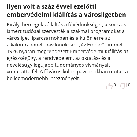
Ilyen volt a száz évvel ezelőtti
embervédelmi kiállítás a Városligetben
Királyi hercegek vállalták a fővédnökséget, a korszak
ismert tudósai szervezték a szakmai programokat a
városligeti Iparcsarnokban és a külön erre az
alkalomra emelt pavilonokban. „Az Ember” címmel
1926 nyarán megrendezett Embervédelmi Kiállítás az
egészségügy, a rendvédelem, az oktatás- és a
nevelésügy legújabb tudományos vívmányait
vonultatta fel. A főváros külön pavilonokban mutatta
be legmodernebb intézményeit.
0
0