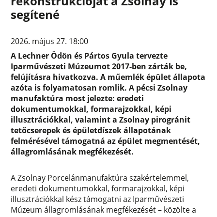
rekonstrukcióját a Zsolnay is
segítené
2026. május 27. 18:00
A Lechner Ödön és Pártos Gyula tervezte
Iparművészeti Múzeumot 2017-ben zárták be,
felújításra hivatkozva. A műemlék épület állapota
azóta is folyamatosan romlik. A pécsi Zsolnay
manufaktúra most jelezte: eredeti
dokumentumokkal, formarajzokkal, képi
illusztrációkkal, valamint a Zsolnay pirogránit
tetőcserepek és épületdíszek állapotának
felmérésével támogatná az épület megmentését,
állagromlásának megfékezését.
A Zsolnay Porcelánmanufaktúra szakértelemmel,
eredeti dokumentumokkal, formarajzokkal, képi
illusztrációkkal kész támogatni az Iparművészeti
Múzeum állagromlásának megfékezését – közölte a