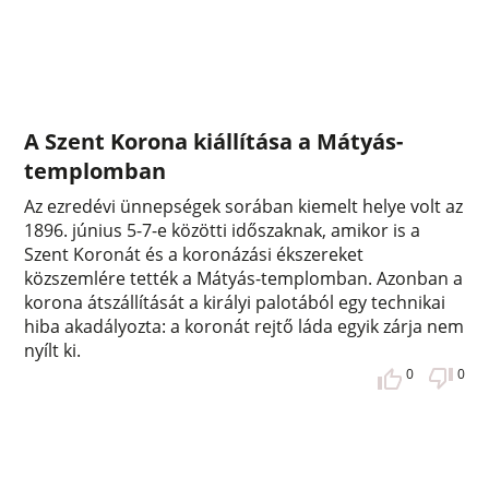
A Szent Korona kiállítása a Mátyás-
templomban
Az ezredévi ünnepségek sorában kiemelt helye volt az
1896. június 5-7-e közötti időszaknak, amikor is a
Szent Koronát és a koronázási ékszereket
közszemlére tették a Mátyás-templomban. Azonban a
korona átszállítását a királyi palotából egy technikai
hiba akadályozta: a koronát rejtő láda egyik zárja nem
nyílt ki.
0
0