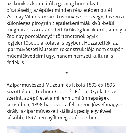
az ikonikus kupolától a gazdag homlokzati
díszítésekig az épület minden részletében ott él
Zsolnay Vilmos keramikusművész öröksége, hiszen a
különleges pirogránit épületkerámiák kívül-belül
meghatározzák az épített örökség karakterét, amely a
Zsolnay porcelángyár történetének egyik
legjelentősebb alkotása is egyben. Hozzátették: az
Iparművészeti Múzeum rekonstrukciója nem csupán
műemlékvédelmi ügy, hanem nemzeti kulturális
érdek is.
*
Az Iparművészeti Múzeum és Iskola 1893 és 1896
között épült, Lechner Ödön és Pártos Gyula tervei
szerint, az épületet a millenniumi ünnepségek
keretében, 1896-ban avatta fel Ferenc József magyar
király, az iparművészeti kiállítás pedig egy évvel
később, 1897-ben nyílt meg az épületben.