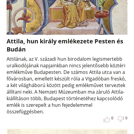
Attila, hun király emlékezete Pesten és
Budán
Attilának, az V. századi hun birodalom legismertebb
uralkodójának napjainkban nincs jelentősebb köztéri
emlékműve Budapesten. De számos Attila utca van a
fővárosban, emellett készült róla a VIgadóban freskó,
a két világháború között pedig emlékművet terveztek
állítani neki. A Nemzeti Múzeumban ma záruló Attila-
kiállításon több, Budapest történetéhez kapcsolódó
emlék is szerepelt a hun fejedelemmel
összefüggésben.
0
0