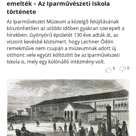
emelték – Az Iparművészeti Iskola
története
Az Iparművészeti Múzeum a közelgő felújításának
köszönhetően az utóbbi időben gyakran szerepelt a
hírekben. Gyönyörű épületét 130 éve adták át, az
viszont kevésbé közismert, hogy Lechner Ödön
remekműve nem csupán a múzeumnak adott új
otthont: vele együtt költözött be az Iparművészeti
Iskola is, mely egy különálló intézmény volt.
0
0