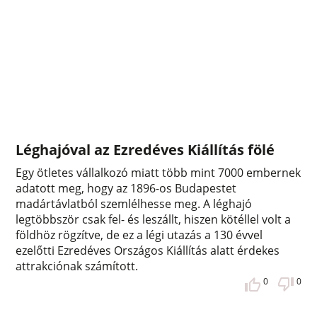
Léghajóval az Ezredéves Kiállítás fölé
Egy ötletes vállalkozó miatt több mint 7000 embernek
adatott meg, hogy az 1896-os Budapestet
madártávlatból szemlélhesse meg. A léghajó
legtöbbször csak fel- és leszállt, hiszen kötéllel volt a
földhöz rögzítve, de ez a légi utazás a 130 évvel
ezelőtti Ezredéves Országos Kiállítás alatt érdekes
attrakciónak számított.
0
0