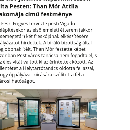
ita Pesten: Than Mór Attila
lakomája című festménye
 Feszl Frigyes tervezte pesti Vigadó
elépítésekor az első emeleti étterem (akkor
semegetár) két freskójának elkészítésére
ályázatot hirdettek. A bíráló bizottság által
egjobbnak ítélt, Than Mór festette képet
zonban Pest város tanácsa nem fogadta el, s
z éles vitát váltott ki az érintettek között. Az
llentétet a Helytartótanács oldotta fel azzal,
ogy új pályázat kiírására szólította fel a
árosi hatóságot.