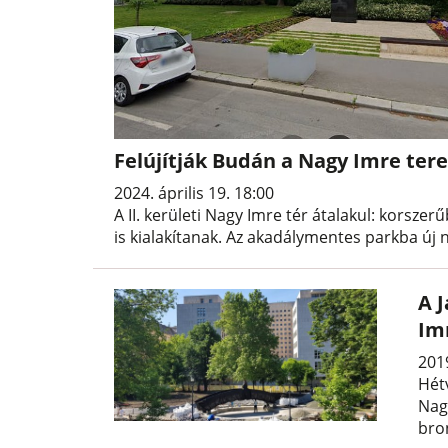
Felújítják Budán a Nagy Imre tere
2024. április 19. 18:00
A II. kerületi Nagy Imre tér átalakul: korsze
is kialakítanak. Az akadálymentes parkba új 
A J
Im
201
Hétv
Nag
bron