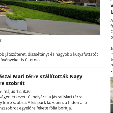
v
A
f
C
p
t
l
a
e
rűbb játszóteret, díszsétányt és nagyobb kutyafuttatót
e
növényeket is ültetnek.
h
v
ászai Mari térre szállították Nagy
re szobrát
9. május 12. 8:36
égén érkezett új helyére, a Jászai Mari térre
y Imre szobra. A kis park közepén, a hídon álló
zszobrot egyelőre fekete fólia borítja.