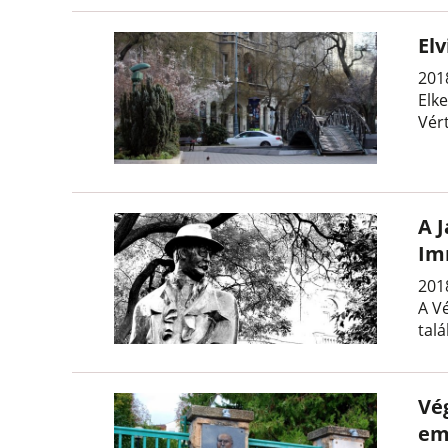
El
201
Elk
Vér
A J
Im
2018
A Vé
talá
Vé
em