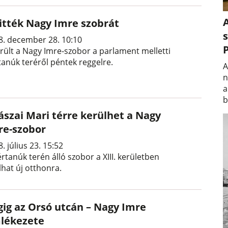
A
vitték Nagy Imre szobrát
s
8. december 28. 10:10
erült a Nagy Imre-szobor a parlament melletti
tanúk teréről péntek reggelre.
A
n
a
b
ászai Mari térre kerülhet a Nagy
re-szobor
. július 23. 15:52
rtanúk terén álló szobor a XIII. kerületben
lhat új otthonra.
gig az Orsó utcán – Nagy Imre
lékezete