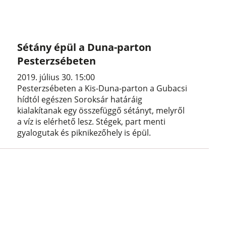
Sétány épül a Duna-parton
Pesterzsébeten
2019. július 30. 15:00
Pesterzsébeten a Kis-Duna-parton a Gubacsi
hídtól egészen Soroksár határáig
kialakítanak egy összefüggő sétányt, melyről
a víz is elérhető lesz. Stégek, part menti
gyalogutak és piknikezőhely is épül.