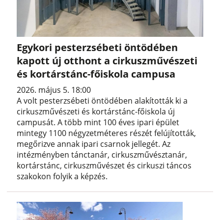
Egykori pesterzsébeti öntödében
kapott új otthont a cirkuszművészeti
és kortárstánc-főiskola campusa
2026. május 5. 18:00
A volt pesterzsébeti öntödében alakították ki a
cirkuszművészeti és kortárstánc-főiskola új
campusát. A több mint 100 éves ipari épület
mintegy 1100 négyzetméteres részét felújították,
megőrizve annak ipari csarnok jellegét. Az
intézményben tánctanár, cirkuszművésztanár,
kortárstánc, cirkuszművészet és cirkuszi táncos
szakokon folyik a képzés.