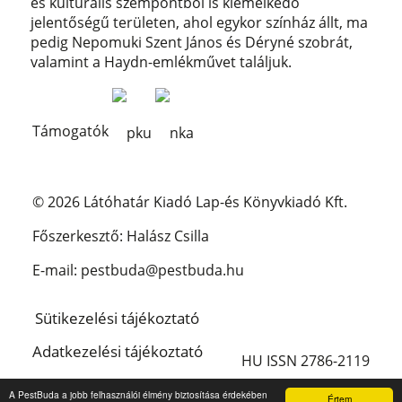
és kulturális szempontból is kiemelkedő
jelentőségű területen, ahol egykor színház állt, ma
pedig Nepomuki Szent János és Déryné szobrát,
valamint a Haydn-emlékművet találjuk.
Támogatók
© 2026 Látóhatár Kiadó Lap-és Könyvkiadó Kft.
Főszerkesztő: Halász Csilla
E-mail: pestbuda@pestbuda.hu
Sütikezelési tájékoztató
Adatkezelési tájékoztató
HU ISSN 2786-2119
Impresszum
A PestBuda a jobb felhasználói élmény biztosítása érdekében
Értem