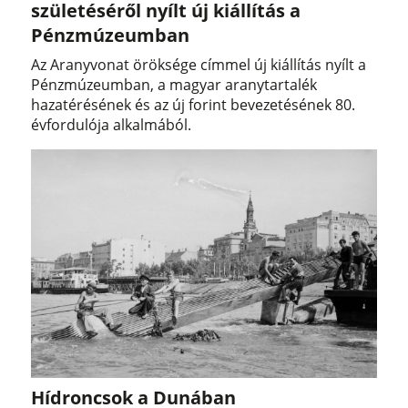
születéséről nyílt új kiállítás a
Pénzmúzeumban
Az Aranyvonat öröksége címmel új kiállítás nyílt a
Pénzmúzeumban, a magyar aranytartalék
hazatérésének és az új forint bevezetésének 80.
évfordulója alkalmából.
Hídroncsok a Dunában