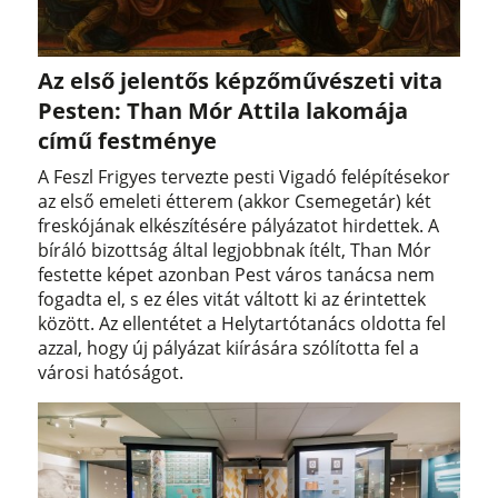
Az első jelentős képzőművészeti vita
Pesten: Than Mór Attila lakomája
című festménye
A Feszl Frigyes tervezte pesti Vigadó felépítésekor
az első emeleti étterem (akkor Csemegetár) két
freskójának elkészítésére pályázatot hirdettek. A
bíráló bizottság által legjobbnak ítélt, Than Mór
festette képet azonban Pest város tanácsa nem
fogadta el, s ez éles vitát váltott ki az érintettek
között. Az ellentétet a Helytartótanács oldotta fel
azzal, hogy új pályázat kiírására szólította fel a
városi hatóságot.