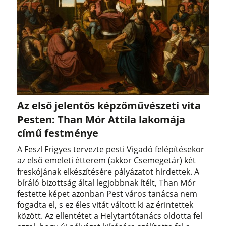
Az első jelentős képzőművészeti vita
Pesten: Than Mór Attila lakomája
című festménye
A Feszl Frigyes tervezte pesti Vigadó felépítésekor
az első emeleti étterem (akkor Csemegetár) két
freskójának elkészítésére pályázatot hirdettek. A
bíráló bizottság által legjobbnak ítélt, Than Mór
festette képet azonban Pest város tanácsa nem
fogadta el, s ez éles vitát váltott ki az érintettek
között. Az ellentétet a Helytartótanács oldotta fel