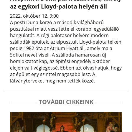
az egykori Lloyd-palota helyén áll
2022. október 12. 9:00
A pesti Duna-korzó a második világháború
pusztításai miatt veszítette el korábbi egyedülálló
hangulatát. A régi palotasor helyére modern
szállodák épültek, az elpusztult Lloyd-palota telkén
pedig 1982 óta az Atrium Hyatt áll, amely ma a
Sofitel nevet viseli. A szálloda hamarosan új
homlokzatot kap, az építési engedély október
elején vált véglegessé. Ebben azt olvashatjuk, hogy
az épület egy szinttel magasabb lesz. A
látványterveket még nem tették közzé.
TOVÁBBI CIKKEINK