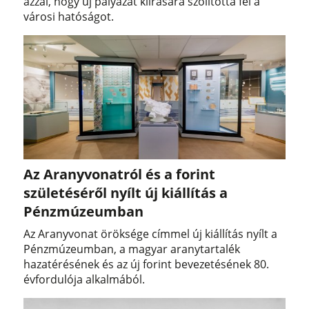
azzal, hogy új pályázat kiírására szólította fel a
városi hatóságot.
Az Aranyvonatról és a forint
születéséről nyílt új kiállítás a
Pénzmúzeumban
Az Aranyvonat öröksége címmel új kiállítás nyílt a
Pénzmúzeumban, a magyar aranytartalék
hazatérésének és az új forint bevezetésének 80.
évfordulója alkalmából.