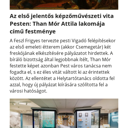
Az első jelentős képzőművészeti vita
Pesten: Than Mór Attila lakomája
című festménye
A Feszl Frigyes tervezte pesti Vigadó felépítésekor
az első emeleti étterem (akkor Csemegetár) két
freskójának elkészítésére pályázatot hirdettek. A
bíráló bizottság által legjobbnak ítélt, Than Mór
festette képet azonban Pest város tanácsa nem
fogadta el, s ez éles vitát váltott ki az érintettek
között. Az ellentétet a Helytartótanács oldotta fel
azzal, hogy új pályázat kiírására szólította fel a
városi hatóságot.