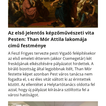
Az első jelentős képzőművészeti vita
Pesten: Than Mór Attila lakomája
című festménye
A Feszl Frigyes tervezte pesti Vigadó felépítésekor
az első emeleti étterem (akkor Csemegetár) két
freskójának elkészítésére pályázatot hirdettek. A
bíráló bizottság által legjobbnak ítélt, Than Mór
festette képet azonban Pest város tanácsa nem
fogadta el, s ez éles vitát váltott ki az érintettek
között. Az ellentétet a Helytartótanács oldotta fel
azzal, hogy új pályázat kiírására szólította fel a
városi hatóságot.