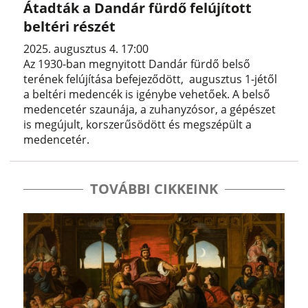
Átadták a Dandár fürdő felújított
beltéri részét
2025. augusztus 4. 17:00
Az 1930-ban megnyitott Dandár fürdő belső
terének felújítása befejeződött, augusztus 1-jétől
a beltéri medencék is igénybe vehetőek. A belső
medencetér szaunája, a zuhanyzósor, a gépészet
is megújult, korszerűsödött és megszépült a
medencetér.
TOVÁBBI CIKKEINK