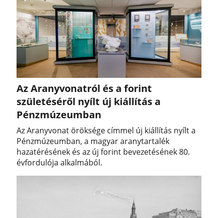
Az Aranyvonatról és a forint
születéséről nyílt új kiállítás a
Pénzmúzeumban
Az Aranyvonat öröksége címmel új kiállítás nyílt a
Pénzmúzeumban, a magyar aranytartalék
hazatérésének és az új forint bevezetésének 80.
évfordulója alkalmából.