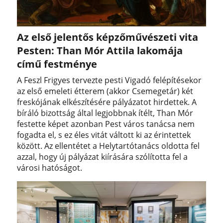
Az első jelentős képzőművészeti vita
Pesten: Than Mór Attila lakomája
című festménye
A Feszl Frigyes tervezte pesti Vigadó felépítésekor
az első emeleti étterem (akkor Csemegetár) két
freskójának elkészítésére pályázatot hirdettek. A
bíráló bizottság által legjobbnak ítélt, Than Mór
festette képet azonban Pest város tanácsa nem
fogadta el, s ez éles vitát váltott ki az érintettek
között. Az ellentétet a Helytartótanács oldotta fel
azzal, hogy új pályázat kiírására szólította fel a
városi hatóságot.