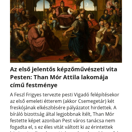
Az első jelentős képzőművészeti vita
Pesten: Than Mór Attila lakomája
című festménye
A Feszl Frigyes tervezte pesti Vigadó felépítésekor
az első emeleti étterem (akkor Csemegetár) két
freskójának elkészítésére pályázatot hirdettek. A
bíráló bizottság által legjobbnak ítélt, Than Mór
festette képet azonban Pest város tanácsa nem
fogadta el, s ez éles vitát váltott ki az érintettek