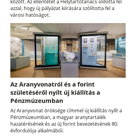
között. Az ellentétet a Helytartótanács oldotta fel
azzal, hogy új pályázat kiírására szólította fel a
városi hatóságot.
Az Aranyvonatról és a forint
születéséről nyílt új kiállítás a
Pénzmúzeumban
Az Aranyvonat öröksége címmel új kiállítás nyílt a
Pénzmúzeumban, a magyar aranytartalék
hazatérésének és az új forint bevezetésének 80.
évfordulója alkalmából.