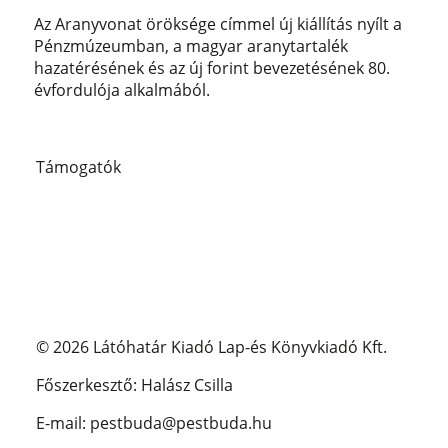
Az Aranyvonat öröksége címmel új kiállítás nyílt a
Pénzmúzeumban, a magyar aranytartalék
hazatérésének és az új forint bevezetésének 80.
évfordulója alkalmából.
Támogatók
© 2026 Látóhatár Kiadó Lap-és Könyvkiadó Kft.
Főszerkesztő: Halász Csilla
E-mail: pestbuda@pestbuda.hu