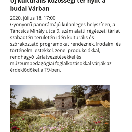
Új kulturális közösségi tér nyílt a
budai Várban
2020. július 18. 17:00
Gyönyörű panorámájú különleges helyszínen, a
Táncsics Mihály utca 9. szám alatti régészeti tárlat
szabadtéri területén idén kulturális és
szórakoztató programokat rendeznek. Irodalmi és
történelmi estekkel, zenei produkciókkal,
rendhagyó tárlatvezetésekkel és
múzeumpedagógiai foglalkozásokkal várják az
érdeklődőket a T9-ben.