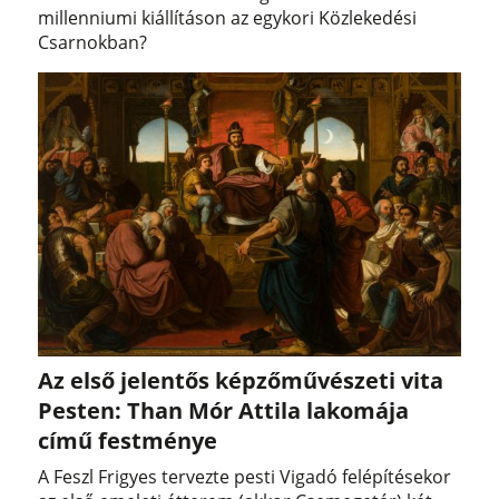
millenniumi kiállításon az egykori Közlekedési
Csarnokban?
Az első jelentős képzőművészeti vita
Pesten: Than Mór Attila lakomája
című festménye
A Feszl Frigyes tervezte pesti Vigadó felépítésekor