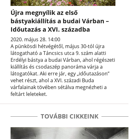
Újra megnyílik az első
bástyakiállítás a budai Várban –
Időutazás a XVI. századba
2020. május 28. 14:00
A pünkösdi hétvégétől, május 30-tól újra
látogatható a Táncsics utca 9. szám alatti
Erdélyi bástya a budai Várban, ahol régészeti
kiállítás és csodaszép panoráma várja a
látogatókat. Aki erre jár, egy „időutazáson”
vehet részt, ahol a XVI. századi Buda
várfalainak tövében sétálva megnézheti a
feltárt leleteket.
TOVÁBBI CIKKEINK