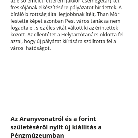
az első emeleti étterem (akkor Csemegetár) két
freskójának elkészítésére pályázatot hirdettek. A
bíráló bizottság által legjobbnak ítélt, Than Mór
festette képet azonban Pest város tanácsa nem
fogadta el, s ez éles vitát váltott ki az érintettek
között. Az ellentétet a Helytartótanács oldotta fel
azzal, hogy új pályázat kiírására szólította fel a
városi hatóságot.
Az Aranyvonatról és a forint
születéséről nyílt új kiállítás a
Pénzmúzeumban