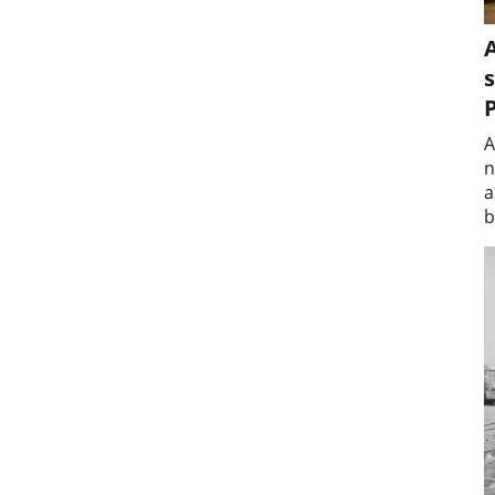
A
s
A
n
a
b