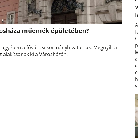
v
A
Városháza műemék épületében?
f
C
p
álló ügyében a fővárosi kormányhivatalnak. Megnyílt a
l
t alakítsanak ki a Városházán.
a
e
e
h
v