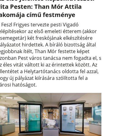
ita Pesten: Than Mór Attila
lakomája című festménye
 Feszl Frigyes tervezte pesti Vigadó
elépítésekor az első emeleti étterem (akkor
semegetár) két freskójának elkészítésére
ályázatot hirdettek. A bíráló bizottság által
egjobbnak ítélt, Than Mór festette képet
zonban Pest város tanácsa nem fogadta el, s
z éles vitát váltott ki az érintettek között. Az
llentétet a Helytartótanács oldotta fel azzal,
ogy új pályázat kiírására szólította fel a
árosi hatóságot.