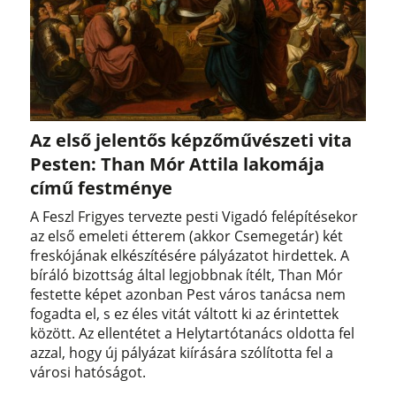
Az első jelentős képzőművészeti vita
Pesten: Than Mór Attila lakomája
című festménye
A Feszl Frigyes tervezte pesti Vigadó felépítésekor
az első emeleti étterem (akkor Csemegetár) két
freskójának elkészítésére pályázatot hirdettek. A
bíráló bizottság által legjobbnak ítélt, Than Mór
festette képet azonban Pest város tanácsa nem
fogadta el, s ez éles vitát váltott ki az érintettek
között. Az ellentétet a Helytartótanács oldotta fel
azzal, hogy új pályázat kiírására szólította fel a
városi hatóságot.