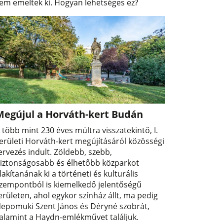
em emeltek ki. Hogyan lehetséges ez?
Megújul a Horváth-kert Budán
 több mint 230 éves múltra visszatekintő, I.
erületi Horváth-kert megújításáról közösségi
ervezés indult. Zöldebb, szebb,
iztonságosabb és élhetőbb közparkot
lakítanának ki a történeti és kulturális
zempontból is kiemelkedő jelentőségű
erületen, ahol egykor színház állt, ma pedig
epomuki Szent János és Déryné szobrát,
alamint a Haydn-emlékművet találjuk.