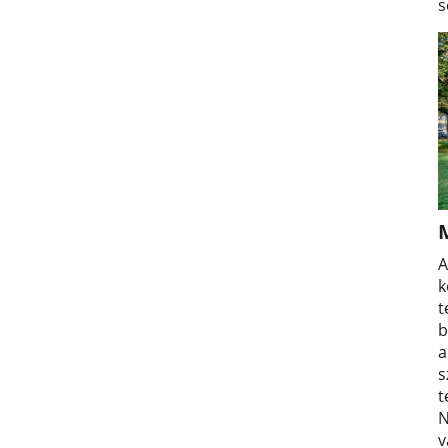
s
A
k
t
b
a
s
t
N
v