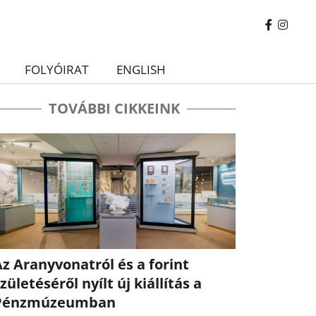
FOLYÓIRAT
ENGLISH
TOVÁBBI CIKKEINK
z Aranyvonatról és a forint
zületéséről nyílt új kiállítás a
Pénzmúzeumban