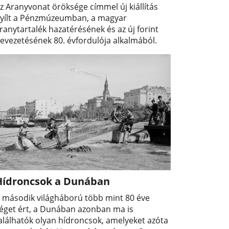
z Aranyvonat öröksége címmel új kiállítás
yílt a Pénzmúzeumban, a magyar
ranytartalék hazatérésének és az új forint
evezetésének 80. évfordulója alkalmából.
Hídroncsok a Dunában
 második világháború több mint 80 éve
éget ért, a Dunában azonban ma is
alálhatók olyan hídroncsok, amelyeket azóta