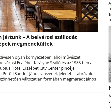
A
n
a
b
 jártunk – A belvárosi szállodát
alképek megmenekültek
szívesen olyan környezetben, ahol művészeti
belvárosi Erzsébet Királyné Szálló és az 1985-ben a
bius Hotel Erzsébet City Center pincéje
 Petőfi Sándor János vitézének jeleneteit ábrázoló
köszönhetően változatlan formában megmaradt János
A
v
t