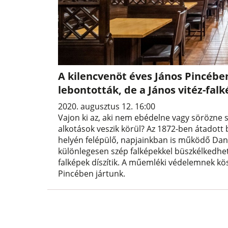
A kilencvenöt éves János Pincében
lebontották, de a János vitéz-f
2020. augusztus 12. 16:00
Vajon ki az, aki nem ebédelne vagy sörözne 
alkotások veszik körül? Az 1872-ben átadott 
helyén felépülő, napjainkban is működő Danu
különlegesen szép falképekkel büszkélkedhet:
falképek díszítik. A műemléki védelemnek 
Pincében jártunk.