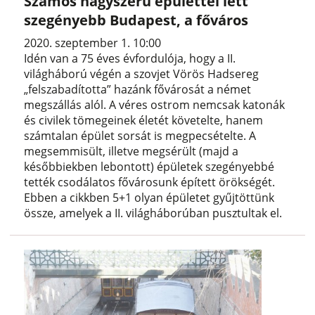
Számos nagyszerű épülettel lett
szegényebb Budapest, a főváros
2020. szeptember 1. 10:00
Idén van a 75 éves évfordulója, hogy a II.
világháború végén a szovjet Vörös Hadsereg
„felszabadította” hazánk fővárosát a német
megszállás alól. A véres ostrom nemcsak katonák
és civilek tömegeinek életét követelte, hanem
számtalan épület sorsát is megpecsételte. A
megsemmisült, illetve megsérült (majd a
későbbiekben lebontott) épületek szegényebbé
tették csodálatos fővárosunk épített örökségét.
Ebben a cikkben 5+1 olyan épületet gyűjtöttünk
össze, amelyek a II. világháborúban pusztultak el.