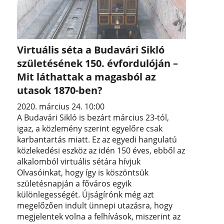
Virtuális séta a Budavári Sikló
születésének 150. évfordulóján –
Mit láthattak a magasból az
utasok 1870-ben?
2020. március 24. 10:00
A Budavári Sikló is bezárt március 23-tól,
igaz, a közlemény szerint egyelőre csak
karbantartás miatt. Ez az egyedi hangulatú
közlekedési eszköz az idén 150 éves, ebből az
alkalomból virtuális sétára hívjuk
Olvasóinkat, hogy így is köszöntsük
születésnapján a főváros egyik
különlegességét. Újságírónk még azt
megelőzően indult ünnepi utazásra, hogy
megjelentek volna a felhívások, miszerint az