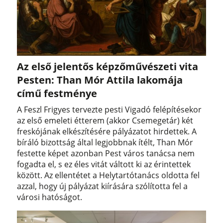
Az első jelentős képzőművészeti vita
Pesten: Than Mór Attila lakomája
című festménye
A Feszl Frigyes tervezte pesti Vigadó felépítésekor
az első emeleti étterem (akkor Csemegetár) két
freskójának elkészítésére pályázatot hirdettek. A
bíráló bizottság által legjobbnak ítélt, Than Mór
festette képet azonban Pest város tanácsa nem
fogadta el, s ez éles vitát váltott ki az érintettek
között. Az ellentétet a Helytartótanács oldotta fel
azzal, hogy új pályázat kiírására szólította fel a
városi hatóságot.