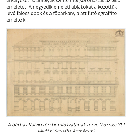
erkélyeket is, amelyek szinte megkoronázták az első
emeletet. A negyedik emeleti ablakokat a közöttük
lévő faloszlopok és a főpárkány alatt futó sgraffito
emelte ki.
A bérház Kálvin téri homlokzatának terve (Forrás: Ybl
Miklós Virtuális Archívum)