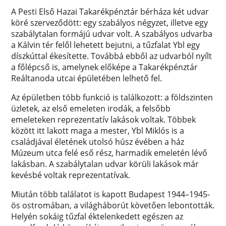
A Pesti Első Hazai Takarékpénztár bérháza két udvar
köré szerveződött: egy szabályos négyzet, illetve egy
szabálytalan formájú udvar volt. A szabályos udvarba
a Kálvin tér felől lehetett bejutni, a tűzfalat Ybl egy
díszkúttal ékesítette. Továbbá ebből az udvarból nyílt
a főlépcső is, amelynek előképe a Takarékpénztár
Reáltanoda utcai épületében lelhető fel.
Az épületben több funkció is találkozott: a földszinten
üzletek, az első emeleten irodák, a felsőbb
emeleteken reprezentatív lakások voltak. Többek
között itt lakott maga a mester, Ybl Miklós is a
családjával életének utolsó húsz évében a ház
Múzeum utca felé eső rész, harmadik emeletén lévő
lakásban. A szabálytalan udvar körüli lakások már
kevésbé voltak reprezentatívak.
Miután több találatot is kapott Budapest 1944–1945-
ös ostromában, a világháborút követően lebontották.
Helyén sokáig tűzfal éktelenkedett egészen az