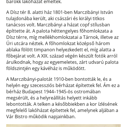
barokk lakóházat emeltek.
A Dísz tér 8. alatti ház 1801-ben Marczibányi István
tulajdonába került, aki császári és királyi titkos
tanácsos volt. Marczibányi a házat copf stílusban
építtette át. A palota héttengelyes főhomlokzata a
Dísz térre, míg mellékhomlokzatai a Tárnok, illetve az
Úri utcára néztek. A főhomlokzat középső három
ablaka fölött timpanon helyezkedett el, míg alatta a
főbejárat volt. A XIX. század végén készült fotók arról
árulkodnak, hogy az egyemeletes, zárt udvarú palota
földszintjén egy kávéház is működött.
A Marczibányi-palotát 1910-ben bontották le, és a
helyén egy szecessziós bérházat építettek fel. Ám ez a
bérház Budapest 1944–1945-ös ostromában
megsérült, és a helyreállítás helyett inkább
lebontották. A telken a későbbiekben a kor ízlésének
megfelelő lakóházat építettek fel, amelynek aljában a
Vár Bistro működik napjainkban.