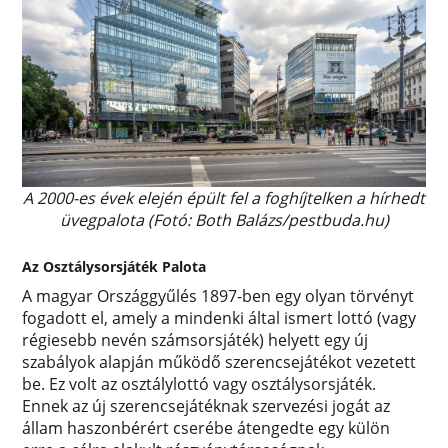
A 2000-es évek elején épült fel a foghíjtelken a hírhedt
üvegpalota (Fotó: Both Balázs/pestbuda.hu)
Az Osztálysorsjáték Palota
A magyar Országgyűlés 1897-ben egy olyan törvényt
fogadott el, amely a mindenki által ismert lottó (vagy
régiesebb nevén számsorsjáték) helyett egy új
szabályok alapján működő szerencsejátékot vezetett
be. Ez volt az osztálylottó vagy osztálysorsjáték.
Ennek az új szerencsejátéknak szervezési jogát az
állam haszonbérért cserébe átengedte egy külön