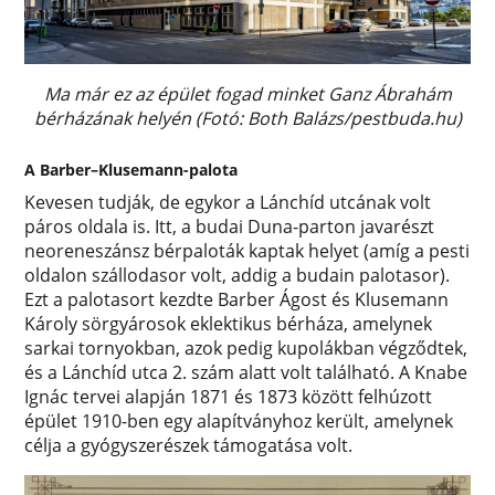
Ma már ez az épület fogad minket Ganz Ábrahám
bérházának helyén (Fotó: Both Balázs/pestbuda.hu)
A Barber–Klusemann-palota
Kevesen tudják, de egykor a Lánchíd utcának volt
páros oldala is. Itt, a budai Duna-parton javarészt
neoreneszánsz bérpaloták kaptak helyet (amíg a pesti
oldalon szállodasor volt, addig a budain palotasor).
Ezt a palotasort kezdte Barber Ágost és Klusemann
Károly sörgyárosok eklektikus bérháza, amelynek
sarkai tornyokban, azok pedig kupolákban végződtek,
és a Lánchíd utca 2. szám alatt volt található. A Knabe
Ignác tervei alapján 1871 és 1873 között felhúzott
épület 1910-ben egy alapítványhoz került, amelynek
célja a gyógyszerészek támogatása volt.