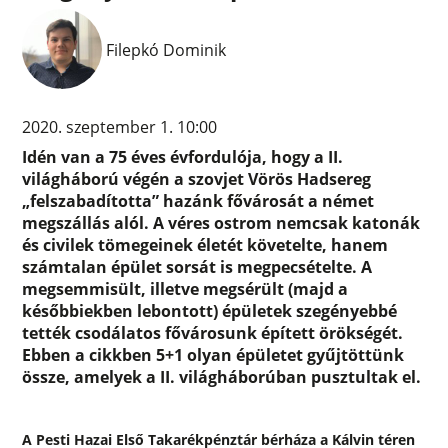
Filepkó Dominik
2020. szeptember 1. 10:00
Idén van a 75 éves évfordulója, hogy a II.
világháború végén a szovjet Vörös Hadsereg
„felszabadította” hazánk fővárosát a német
megszállás alól. A véres ostrom nemcsak katonák
és civilek tömegeinek életét követelte, hanem
számtalan épület sorsát is megpecsételte. A
megsemmisült, illetve megsérült (majd a
későbbiekben lebontott) épületek szegényebbé
tették csodálatos fővárosunk épített örökségét.
Ebben a cikkben 5+1 olyan épületet gyűjtöttünk
össze, amelyek a II. világháborúban pusztultak el.
A Pesti Hazai Első Takarékpénztár bérháza a Kálvin téren