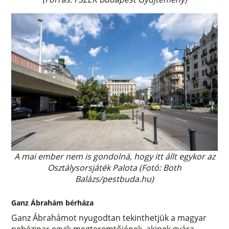
A mai ember nem is gondolná, hogy itt állt egykor az
Osztálysorsjáték Palota (Fotó: Both
Balázs/pestbuda.hu)
Ganz Ábrahám bérháza
Ganz Ábrahámot nyugodtan tekinthetjük a magyar
nehézipar egyik megteremtőjének, akinek gyára