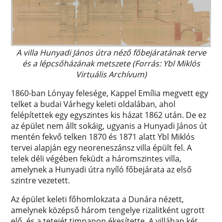
A villa Hunyadi János útra néző főbejáratának terve
és a lépcsőházának metszete (Forrás: Ybl Miklós
Virtuális Archívum)
1860-ban Lónyay felesége, Kappel Emília megvett egy
telket a budai Várhegy keleti oldalában, ahol
felépítettek egy egyszintes kis házat 1862 után. De ez
az épület nem állt sokáig, ugyanis a Hunyadi János út
mentén fekvő telken 1870 és 1871 alatt Ybl Miklós
tervei alapján egy neoreneszánsz villa épült fel. A
telek déli végében feküdt a háromszintes villa,
amelynek a Hunyadi útra nyíló főbejárata az első
szintre vezetett.
Az épület keleti főhomlokzata a Dunára nézett,
amelynek középső három tengelye rizalitként ugrott
elő, és a tetejét timpanon ékesítette. A villában két