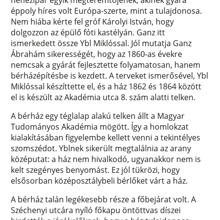
éppoly híres volt Európa-szerte, mint a tulajdonosa.
Nem hiába kérte fel gróf Károlyi István, hogy
dolgozzon az épülő fóti kastélyán. Ganz itt
ismerkedett össze Ybl Miklóssal. Jól mutatja Ganz
Ábrahám sikerességét, hogy az 1860-as évekre
nemcsak a gyárát fejlesztette folyamatosan, hanem
bérházépítésbe is kezdett. A terveket ismerősével, Ybl
Miklóssal készíttette el, és a ház 1862 és 1864 között
el is készült az Akadémia utca 8. szám alatti telken.
A bérház egy téglalap alakú telken állt a Magyar
Tudományos Akadémia mögött. Így a homlokzat
kialakításában figyelembe kellett venni a tekintélyes
szomszédot. Yblnek sikerült megtalálnia az arany
középutat: a ház nem hivalkodó, ugyanakkor nem is
kelt szegényes benyomást. Ez jól tükrözi, hogy
elsősorban középosztálybeli bérlőket várt a ház.
A bérház talán legékesebb része a főbejárat volt. A
Széchenyi utcára nyíló főkapu öntöttvas díszei