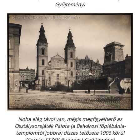
Gyűjtemény)
Noha elég távol van, mégis megfigyelhető az
Osztálysorsjáték Palota (a Belvárosi főplébánia-
templomtól jobbra) díszes tetőzete 1906 körül
(Forrás: FSZEK Budapest Gyűjtemény)