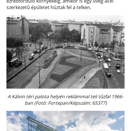
ezredforduló környékéig, amikor is egy üveg-acél
szerkezetű épületet húztak fel a telken.
A Kálvin téri palota helyén reklámmal teli tűzfal 1966-
ban (Fotó: Fortepan/Képszám: 65377)