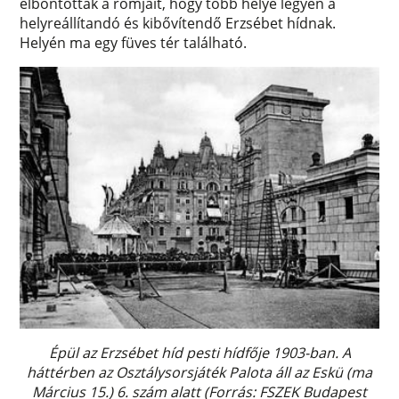
elbontották a romjait, hogy több helye legyen a
helyreállítandó és kibővítendő Erzsébet hídnak.
Helyén ma egy füves tér található.
Épül az Erzsébet híd pesti hídfője 1903-ban. A
háttérben az Osztálysorsjáték Palota áll az Eskü (ma
Március 15.) 6. szám alatt (Forrás: FSZEK Budapest