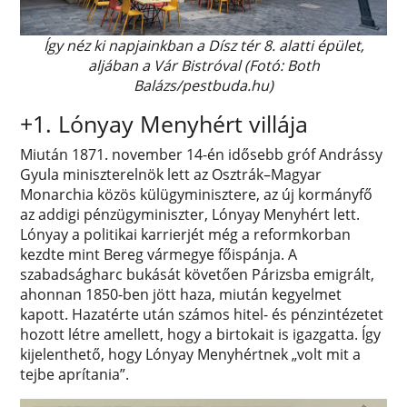
Így néz ki napjainkban a Dísz tér 8. alatti épület,
aljában a Vár Bistróval (Fotó: Both
Balázs/pestbuda.hu)
+1. Lónyay Menyhért villája
Miután 1871. november 14-én idősebb gróf Andrássy
Gyula miniszterelnök lett az Osztrák–Magyar
Monarchia közös külügyminisztere, az új kormányfő
az addigi pénzügyminiszter, Lónyay Menyhért lett.
Lónyay a politikai karrierjét még a reformkorban
kezdte mint Bereg vármegye főispánja. A
szabadságharc bukását követően Párizsba emigrált,
ahonnan 1850-ben jött haza, miután kegyelmet
kapott. Hazatérte után számos hitel- és pénzintézetet
hozott létre amellett, hogy a birtokait is igazgatta. Így
kijelenthető, hogy Lónyay Menyhértnek „volt mit a
tejbe aprítania”.