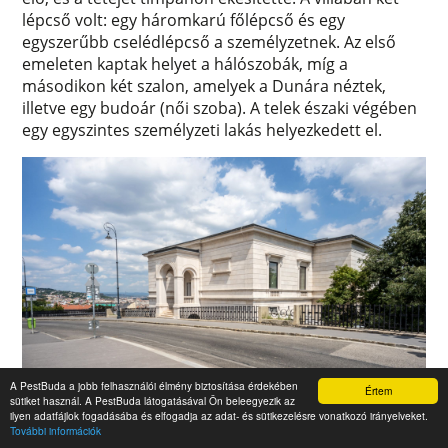
lépcső volt: egy háromkarú főlépcső és egy
egyszerűbb cselédlépcső a személyzetnek. Az első
emeleten kaptak helyet a hálószobák, míg a
másodikon két szalon, amelyek a Dunára néztek,
illetve egy budoár (női szoba). A telek északi végében
egy egyszintes személyzeti lakás helyezkedett el.
A PestBuda a jobb felhasználói élmény biztosítása érdekében
Értem
sütiket használ. A PestBuda látogatásával Ön beleegyezik az
A villa a Dísz tér felől napjainkban (Fotó: Both
ilyen adatfájlok fogadásába és elfogadja az adat- és sütikezelésre vonatkozó irányelveket.
Balázs/pestbuda.hu)
További információk