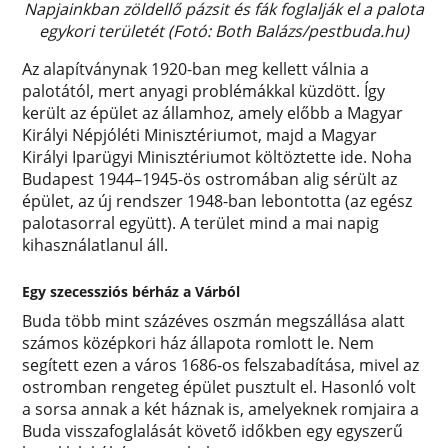
Napjainkban zöldellő pázsit és fák foglalják el a palota
egykori területét (Fotó: Both Balázs/pestbuda.hu)
Az alapítványnak 1920-ban meg kellett válnia a
palotától, mert anyagi problémákkal küzdött. Így
került az épület az államhoz, amely előbb a Magyar
Királyi Népjóléti Minisztériumot, majd a Magyar
Királyi Iparügyi Minisztériumot költöztette ide. Noha
Budapest 1944–1945-ös ostromában alig sérült az
épület, az új rendszer 1948-ban lebontotta (az egész
palotasorral együtt). A terület mind a mai napig
kihasználatlanul áll.
Egy szecessziós bérház a Várból
Buda több mint százéves oszmán megszállása alatt
számos középkori ház állapota romlott le. Nem
segített ezen a város 1686-os felszabadítása, mivel az
ostromban rengeteg épület pusztult el. Hasonló volt
a sorsa annak a két háznak is, amelyeknek romjaira a
Buda visszafoglalását követő időkben egy egyszerű