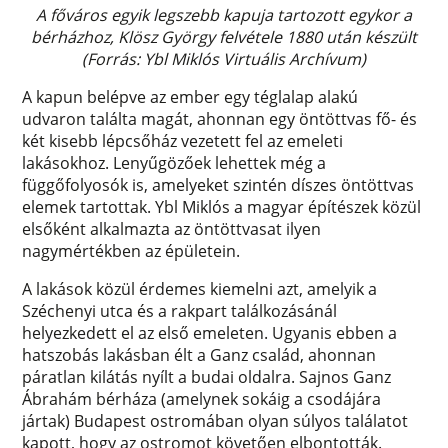
A főváros egyik legszebb kapuja tartozott egykor a
bérházhoz, Klösz György felvétele 1880 után készült
(Forrás: Ybl Miklós Virtuális Archívum)
A kapun belépve az ember egy téglalap alakú
udvaron találta magát, ahonnan egy öntöttvas fő- és
két kisebb lépcsőház vezetett fel az emeleti
lakásokhoz. Lenyűgözőek lehettek még a
függőfolyosók is, amelyeket szintén díszes öntöttvas
elemek tartottak. Ybl Miklós a magyar építészek közül
elsőként alkalmazta az öntöttvasat ilyen
nagymértékben az épületein.
A lakások közül érdemes kiemelni azt, amelyik a
Széchenyi utca és a rakpart találkozásánál
helyezkedett el az első emeleten. Ugyanis ebben a
hatszobás lakásban élt a Ganz család, ahonnan
páratlan kilátás nyílt a budai oldalra. Sajnos Ganz
Ábrahám bérháza (amelynek sokáig a csodájára
jártak) Budapest ostromában olyan súlyos találatot
kapott, hogy az ostromot követően elbontották.