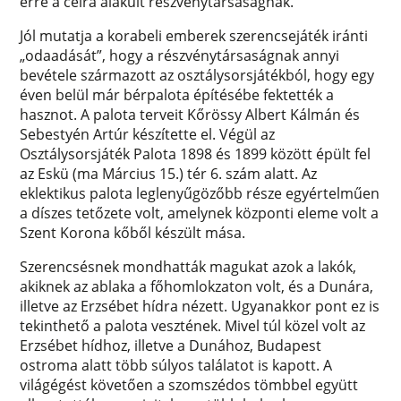
erre a célra alakult részvénytársaságnak.
Jól mutatja a korabeli emberek szerencsejáték iránti
„odaadását”, hogy a részvénytársaságnak annyi
bevétele származott az osztálysorsjátékból, hogy egy
éven belül már bérpalota építésébe fektették a
hasznot. A palota terveit Kőrössy Albert Kálmán és
Sebestyén Artúr készítette el. Végül az
Osztálysorsjáték Palota 1898 és 1899 között épült fel
az Eskü (ma Március 15.) tér 6. szám alatt. Az
eklektikus palota leglenyűgözőbb része egyértelműen
a díszes tetőzete volt, amelynek központi eleme volt a
Szent Korona kőből készült mása.
Szerencsésnek mondhatták magukat azok a lakók,
akiknek az ablaka a főhomlokzaton volt, és a Dunára,
illetve az Erzsébet hídra nézett. Ugyanakkor pont ez is
tekinthető a palota vesztének. Mivel túl közel volt az
Erzsébet hídhoz, illetve a Dunához, Budapest
ostroma alatt több súlyos találatot is kapott. A
világégést követően a szomszédos tömbbel együtt