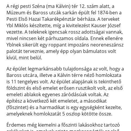
A régi pesti Széna (ma Kálvin) tér 12. szám alatt, a
Múzeum és Baross utcák sarkán épült fel 1874-ben a
Pesti Első Hazai Takarékpénztár bérháza. A terveket
Ybl Miklós készítette, míg a kivitelezést Kauser József
vezette. A teleknek igencsak rossz adottságai vannak,
mivel nincsen két párhuzamos oldala. Ennek ellenére
Yblnek sikerült egy roppant impozáns neoreneszánsz
palotát terveznie, amely épp olyan bámulatos volt
kívül, mint belül.
Az épület legmarkánsabb tulajdonsága az volt, hogy a
Baross utcára, illetve a Kálvin térre néző homlokzata
is 11 tengelyes volt. Az épület alapjának is tekinthető
földszint és első emelet erősen rusztikolt volt, az első
emeleti ablakok egyenes záródásúak voltak. Az
építész a következő két emeletet, a másodikat
(főszintet) és a harmadikat is egy egységként kezelte,
amelyeknek homlokzatát 5 oszlop kötötte össze.
Érdemes még kiemelni a főszinti lakásokhoz tartozó